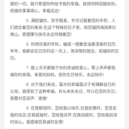
做的一切。我只希望你所给予我的幸福，我将同样回报给你。
祝福你事事顺心，幸福无边!
5. 满脸皱纹，双手粗茧，岁月记载着您的辛劳，人
们想念着您的善良;在这个特殊的日子里，祝您福同海阔寿比
南山，愿健康与快乐永远伴随着您!
6. 你用优美的年轮，编成一册散发油墨清香的日历;
年年，我都会在日历的这一天上，用深情的想念，祝福你的生
日。
7. 献上天天都属于你的赤诚和爱心，寄上声声都祝
福你的亲情，亲爱的妈妈，祝你生日快乐，永远快乐!
8. 对于我们来说，最大的幸福莫过于有理解自已的
父母，我得到了这种幸福，并从未失去过，所以在您的生日，
我要对您说声：谢谢!
9. 在我郁悒时，您给我以快乐;在我犹豫时，您坚定
我的信念;在我孤独时，您给我关怀;在我动摇时，您给我前进
的信心。我感谢您真诚的友情!