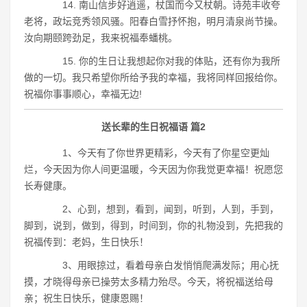
14. 南山信步好逍遥，杖国而今又杖朝。诗苑丰收夸
老将，政坛竞秀领风骚。阳春白雪抒怀抱，明月清泉尚节操。
汝向期颐跨劲足，我来祝福奉蟠桃。
15. 你的生日让我想起你对我的体贴，还有你为我所
做的一切。我只希望你所给予我的幸福，我将同样回报给你。
祝福你事事顺心，幸福无边!
送长辈的生日祝福语 篇2
1、今天有了你世界更精彩，今天有了你星空更灿
烂，今天因为你人间更温暖，今天因为你我觉更幸福！祝愿您
长寿健康。
2、心到，想到，看到，闻到，听到，人到，手到，
脚到，说到，做到，得到，时间到，你的礼物没到，先把我的
祝福传到：老妈，生日快乐！
3、用眼掠过，看着母亲白发悄悄爬满发际；用心抚
摸，才晓得母亲已操劳太多精力殆尽。今天，将祝福送给母
亲；祝生日快乐，健康恩赐！