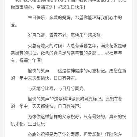
你事事顺心，幸福无边！祝您生日快乐！
生日快乐，亲爱的妈妈，希望你能理解我们心中的
爱。
岁月飞逝，青春不老。愿快乐与您永随。
火总有熄灭的时候，人总有垂暮之年，满头花发是母
亲操劳的见证，微弯的脊背是母亲辛苦的身影……祝福年年
有，祝福年年深！
愉快的笑声――这是精神健康的可靠标记。愿您在新
的一年中天天都愉快，日日有笑声。
与天地兮比寿，与日月兮同光。
愉快的笑声??这是精神健康的可靠标记。愿您在新
的一年中，天天都愉快，日日有笑声。
为像你这样慈祥的父亲祝寿，只有最好的，真正的祝
愿才够。生日快乐！
心底的祝福是为了你的寿辰，但爱却整年伴随你左