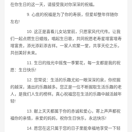
在你生日的这一天，请接受我对你深深的祝福。
9. 心底的祝福是为了你的寿辰，但爱却整年伴随你
左右!
10. 这正是喜看儿女站堂前，只愿家风代代传。让我
们一起点燃生日蜡烛，唱起生日歌，共同祝愿老寿星增富增寿
增富贵，添光添彩添吉祥。一家人欢聚一堂，共享天伦之乐，
共创美好未来。
11. 生日的烛光中摇曳一季繁花，每一支都是我的祝
愿：生日快乐!
12. 您常说：生活的乐趣尤如一眼深深的泉，你挖掘
的越深，涌出的乐趣越多。您正是一位不断掘取生活乐趣的老
人，是我们人生的榜样。真心祝福您在生活的乐趣中越活越年
轻!
13. 献上天天都属于你的赤诚和爱心，寄上声声都祝
福你的亲情，亲爱的妈妈，祝你生日快乐，永远快乐!
14. 愿您在这只属于您的日子里能幸福地享受一下轻