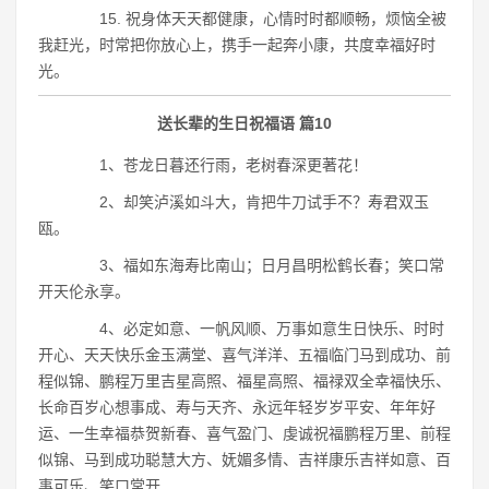
15. 祝身体天天都健康，心情时时都顺畅，烦恼全被
我赶光，时常把你放心上，携手一起奔小康，共度幸福好时
光。
送长辈的生日祝福语 篇10
1、苍龙日暮还行雨，老树春深更著花！
2、却笑泸溪如斗大，肯把牛刀试手不？寿君双玉
瓯。
3、福如东海寿比南山；日月昌明松鹤长春；笑口常
开天伦永享。
4、必定如意、一帆风顺、万事如意生日快乐、时时
开心、天天快乐金玉满堂、喜气洋洋、五福临门马到成功、前
程似锦、鹏程万里吉星高照、福星高照、福禄双全幸福快乐、
长命百岁心想事成、寿与天齐、永远年轻岁岁平安、年年好
运、一生幸福恭贺新春、喜气盈门、虔诚祝福鹏程万里、前程
似锦、马到成功聪慧大方、妩媚多情、吉祥康乐吉祥如意、百
事可乐、笑口常开