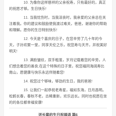
10. 为像你这样慈祥的父亲祝寿，只有最好的，真正
的祝愿才够。生日快乐!
11. 当我忧伤时，当我沮丧时，我亲爱的父亲总在关
注着我。你的建议和鼓励使我渡过难关，爸爸，谢谢你的帮助
和理解。愿你的生日特别快乐!
12. 今天是个喜庆的日子，在您辛劳了几十年的今
天，子孙欢聚一堂，同享天伦之乐，祝您寿与天齐，并祝美好
明天!
13. 满脸皱纹，双手粗茧，岁月记载着您的辛劳，人
们想念着您的善良;在这个特殊的日子里，祝您福同海阔寿比
南山，愿健康与快乐永远伴随着您!
14. 祝您过个够味，够劲的生日，我的爸爸!
15. 让我们一起恭祝老寿星，福如东海，日月昌明。
松鹤长春，春秋不老，古稀重新，欢乐远长。同时也祝愿在坐
的的各位都幸福安康!
送长辈的生日祝福语 篇6