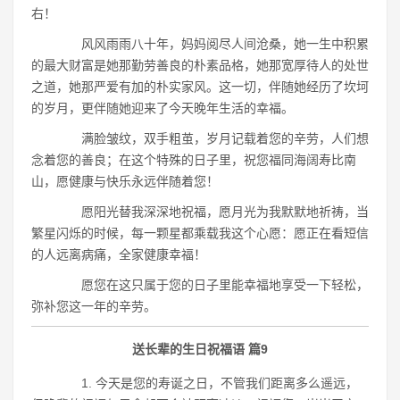
右！
风风雨雨八十年，妈妈阅尽人间沧桑，她一生中积累
的最大财富是她那勤劳善良的朴素品格，她那宽厚待人的处世
之道，她那严爱有加的朴实家风。这一切，伴随她经历了坎坷
的岁月，更伴随她迎来了今天晚年生活的幸福。
满脸皱纹，双手粗茧，岁月记载着您的辛劳，人们想
念着您的善良；在这个特殊的日子里，祝您福同海阔寿比南
山，愿健康与快乐永远伴随着您！
愿阳光替我深深地祝福，愿月光为我默默地祈祷，当
繁星闪烁的时候，每一颗星都乘载我这个心愿：愿正在看短信
的人远离病痛，全家健康幸福！
愿您在这只属于您的日子里能幸福地享受一下轻松，
弥补您这一年的辛劳。
送长辈的生日祝福语 篇9
1. 今天是您的寿诞之日，不管我们距离多么遥远，