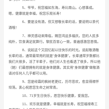
5、爷爷，祝您福如东海，寿比南山。心想事成。
嗯，健康就是幸福，祝您乐观长寿！
6、要是没有酒，但又想敬长辈的话，要说明以茶代
酒哦！
7、神灵感动来降临，赐您鸿运多福庆。您的人民多
纯朴，饮食满足就算行。黎民百官心一致，普遍感激您恩情。
8、说起这个又回忆起以往快乐的时光。说起敬酒敬
长辈的话，通常最常用的就是“身体健康”。长辈通常岁数都比
我们大很多，活了半辈子，他们对人生也看透了很多，所以他
（她）们最想拥有的就是身体健康。其实用“身体健康”做敬酒
语对任何人几乎都可以用。
9、您是经霜的枫树老更红，历尽悲欢，愈显得襟怀
坦荡。衷心祝愿您生命之树常青。
10、71岁生日快乐，愿您快乐健康，爱我您。
11、欢乐就是健康，幸福就是长寿，祝您福禄寿三