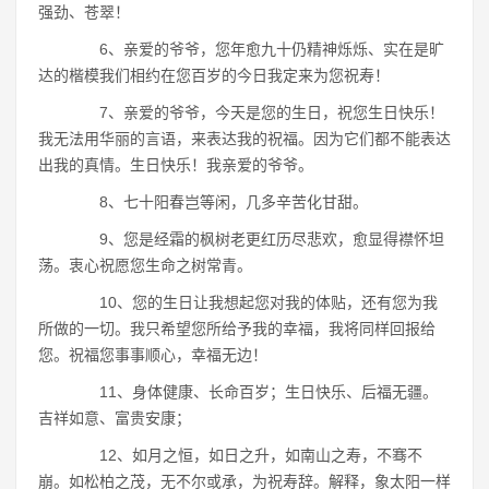
强劲、苍翠！
6、亲爱的爷爷，您年愈九十仍精神烁烁、实在是旷
达的楷模我们相约在您百岁的今日我定来为您祝寿！
7、亲爱的爷爷，今天是您的生日，祝您生日快乐！
我无法用华丽的言语，来表达我的祝福。因为它们都不能表达
出我的真情。生日快乐！我亲爱的爷爷。
8、七十阳春岂等闲，几多辛苦化甘甜。
9、您是经霜的枫树老更红历尽悲欢，愈显得襟怀坦
荡。衷心祝愿您生命之树常青。
10、您的生日让我想起您对我的体贴，还有您为我
所做的一切。我只希望您所给予我的幸福，我将同样回报给
您。祝福您事事顺心，幸福无边！
11、身体健康、长命百岁；生日快乐、后福无疆。
吉祥如意、富贵安康；
12、如月之恒，如日之升，如南山之寿，不骞不
崩。如松柏之茂，无不尔或承，为祝寿辞。解释，象太阳一样