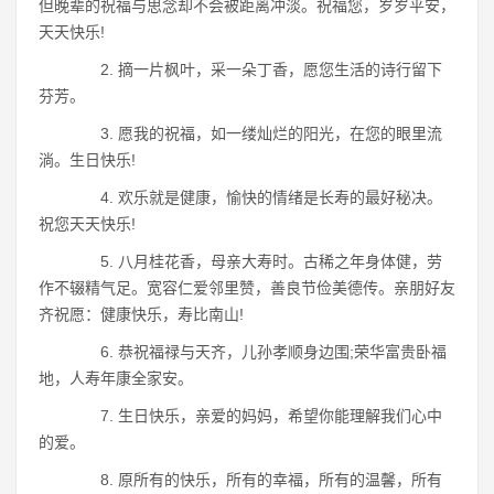
但晚辈的祝福与思念却不会被距离冲淡。祝福您，岁岁平安，
天天快乐!
2. 摘一片枫叶，采一朵丁香，愿您生活的诗行留下
芬芳。
3. 愿我的祝福，如一缕灿烂的阳光，在您的眼里流
淌。生日快乐!
4. 欢乐就是健康，愉快的情绪是长寿的最好秘决。
祝您天天快乐!
5. 八月桂花香，母亲大寿时。古稀之年身体健，劳
作不辍精气足。宽容仁爱邻里赞，善良节俭美德传。亲朋好友
齐祝愿：健康快乐，寿比南山!
6. 恭祝福禄与天齐，儿孙孝顺身边围;荣华富贵卧福
地，人寿年康全家安。
7. 生日快乐，亲爱的妈妈，希望你能理解我们心中
的爱。
8. 原所有的快乐，所有的幸福，所有的温馨，所有