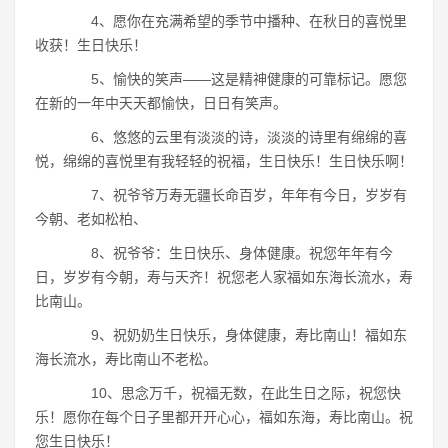
4、愿你在充满希望的季节中播种、在秋日的喜悦里
收获！生日快乐！
5、愉快的笑声――这是精神健康的可靠标记。愿您
在新的一年中天天都愉快，日日有笑声。
6、悠悠的云里有淡淡的诗，淡淡的诗里有绵绵的喜
悦，绵绵的喜悦里有我轻轻的祝福，生日快乐！生日快乐啊！
7、祝爷爷万寿无疆长命百岁，年年有今日，岁岁有
今朝、老如松柏、
8、祝爷爷：生日快乐、身体健康。祝您年年有今
日，岁岁有今朝，寿与天齐！祝您老人家福如东海长流水，寿
比南山。
9、祝奶奶生日快乐，身体健康，寿比南山！福如东
海长流水，寿比南山不老松。
10、思念万千，祝福无数，在此生日之际，祝您快
乐！愿你在每个日子里都开开心心，福如东海，寿比南山。祝
您生日快乐！