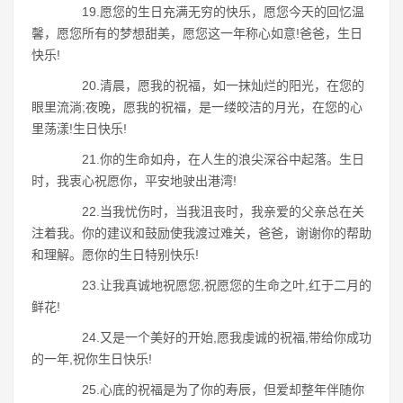
19.愿您的生日充满无穷的快乐，愿您今天的回忆温
馨，愿您所有的梦想甜美，愿您这一年称心如意!爸爸，生日
快乐!
20.清晨，愿我的祝福，如一抹灿烂的阳光，在您的
眼里流淌;夜晚，愿我的祝福，是一缕皎洁的月光，在您的心
里荡漾!生日快乐!
21.你的生命如舟，在人生的浪尖深谷中起落。生日
时，我衷心祝愿你，平安地驶出港湾!
22.当我忧伤时，当我沮丧时，我亲爱的父亲总在关
注着我。你的建议和鼓励使我渡过难关，爸爸，谢谢你的帮助
和理解。愿你的生日特别快乐!
23.让我真诚地祝愿您,祝愿您的生命之叶,红于二月的
鲜花!
24.又是一个美好的开始,愿我虔诚的祝福,带给你成功
的一年,祝你生日快乐!
25.心底的祝福是为了你的寿辰，但爱却整年伴随你