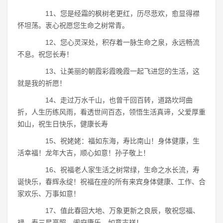
11、您是经霜的枫树老更红，历尽悲欢，愈显得襟
怀坦荡。衷心祝愿您生命之树常青。
12、您心灵深处，积存着一脉生命之泉，永远畅流
不息。祝您长寿！
13、让美丽的朝霞彩霞晚霞一起飞进您的生活，这
就是我的祈愿！
14、走过万水千山，也曾千回百转，道路坎坷曲
折，人生历练风雨，看透世间百态，领悟生活真谛，父爱厚重
如山，祝生日快乐，健康长寿
15、祝姥姥：福如东海，寿比南山！身体健康，生
活幸福！龙年大吉，顺心如意！孙子敬上！
16、祝福老人家生活之树常绿，生命之水长流，寿
诞快乐，春辉永绽！祝福在座的所有来宾身体健康、工作、合
家欢乐、万事如意！
17、值此春回大地、万象更新之良辰，敬祝您福、
禄、寿三星高照，阖府康乐，如意吉祥！