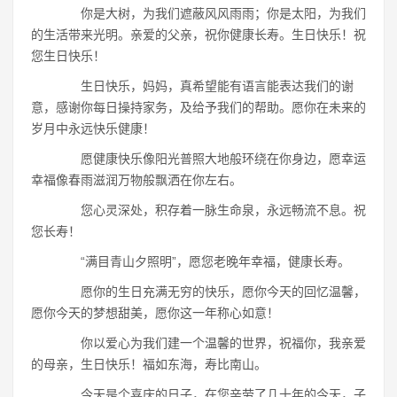
你是大树，为我们遮蔽风风雨雨；你是太阳，为我们
的生活带来光明。亲爱的父亲，祝你健康长寿。生日快乐！祝
您生日快乐！
生日快乐，妈妈，真希望能有语言能表达我们的谢
意，感谢你每日操持家务，及给予我们的帮助。愿你在未来的
岁月中永远快乐健康！
愿健康快乐像阳光普照大地般环绕在你身边，愿幸运
幸福像春雨滋润万物般飘洒在你左右。
您心灵深处，积存着一脉生命泉，永远畅流不息。祝
您长寿！
“满目青山夕照明”，愿您老晚年幸福，健康长寿。
愿你的生日充满无穷的快乐，愿你今天的回忆温馨，
愿你今天的梦想甜美，愿你这一年称心如意！
你以爱心为我们建一个温馨的世界，祝福你，我亲爱
的母亲，生日快乐！福如东海，寿比南山。
今天是个喜庆的日子，在您辛劳了几十年的今天，子