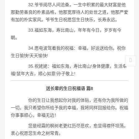
32.爷爷阅尽人间沧桑，一生中积累的最大财富是他
那勤劳善良的朴素品格，他那宽厚待人的处世之道，他那严爱
有加的朴实家风。爷爷生日祝愿您生日快乐，长寿永远。
33.福如东海，寿比南山，年年有今日，岁岁有今
朝。
34.愿电波驾着我的祝福：幸福，好运送给你。祝你
生日愉快!天天愉快!
35.祝姥姥：福如东海，寿比南山!身体健康，生活幸
福!鼠年大吉，顺心如意!孙子敬上!
送长辈的生日祝福语 篇8
你的生日让我想起你对我的体贴，还有你为我所做的
一切。我只希望你所给予我的幸福，我将同样回报给你。祝福
你事事顺心，幸福无边！
您是经霜的枫树老更红历尽悲欢，愈显得襟怀坦荡。
衷心祝愿您生命之树常青。