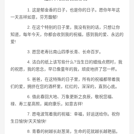
1. 这是郁金香的日子，也是你的日子。愿你年年这
一天吉祥如意，芬芳馥郁!
2. 在这个特别的日子里，我没有别的话，只想让你
知道，每年今天，你都会收到我的祝福，感到我的爱、永远的
爱!
3. 愿您老寿比南山四季长青、长命百岁。
4. 洁白的纸上该写些什么?当生日的蜡烛点燃时，我
的祝愿，我的思念，早已像童年的我，顽皮地挤了您一杯。
5. 爸爸，在这特殊的日子里，所有的祝福都带着我
们的爱，拥挤在您的酒杯里，红红的，深深的，直到心底。
6. 值此春回大地、万象更新之良辰，敬祝您福、
禄、寿三星高照，阖府康乐，如意吉祥!
7. 愿电波驾着我的祝福：幸福，好运送给你。祝你
生日愉快!天天愉快!
8. 青春的树越长赵葱茏，生命的花就越长越艳丽。