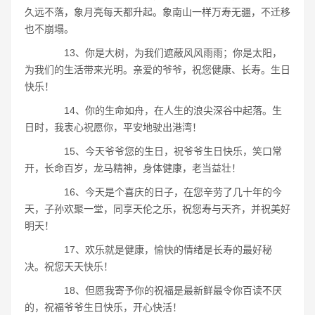
久远不落，象月亮每天都升起。象南山一样万寿无疆，不迁移
也不崩塌。
13、你是大树，为我们遮蔽风风雨雨；你是太阳，
为我们的生活带来光明。亲爱的爷爷，祝您健康、长寿。生日
快乐！
14、你的生命如舟，在人生的浪尖深谷中起落。生
日时，我衷心祝愿你，平安地驶出港湾！
15、今天爷爷您的生日，祝爷爷生日快乐，笑口常
开，长命百岁，龙马精神，身体健康，老当益壮！
16、今天是个喜庆的日子，在您辛劳了几十年的今
天，子孙欢聚一堂，同享天伦之乐，祝您寿与天齐，并祝美好
明天！
17、欢乐就是健康，愉快的情绪是长寿的最好秘
决。祝您天天快乐！
18、但愿我寄予你的祝福是最新鲜最令你百读不厌
的，祝福爷爷生日快乐，开心快活！