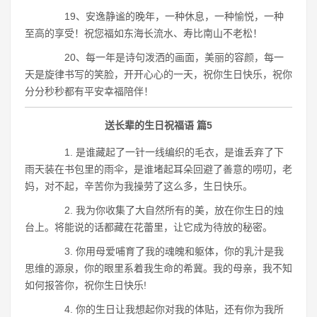
19、安逸静谧的晚年，一种休息，一种愉悦，一种
至高的享受！祝您福如东海长流水、寿比南山不老松！
20、每一年是诗句泼洒的画面，美丽的容颜，每一
天是旋律书写的笑脸，开开心心的一天，祝你生日快乐，祝你
分分秒秒都有平安幸福陪伴！
送长辈的生日祝福语 篇5
1. 是谁藏起了一针一线编织的毛衣，是谁丢弃了下
雨天装在书包里的雨伞，是谁堵起耳朵回避了善意的唠叨，老
妈，对不起，辛苦你为我操劳了这么多，生日快乐。
2. 我为你收集了大自然所有的美，放在你生日的烛
台上。将能说的话都藏在花蕾里，让它成为待放的秘密。
3. 你用母爱哺育了我的魂魄和躯体，你的乳汁是我
思维的源泉，你的眼里系着我生命的希冀。我的母亲，我不知
如何报答你，祝你生日快乐!
4. 你的生日让我想起你对我的体贴，还有你为我所