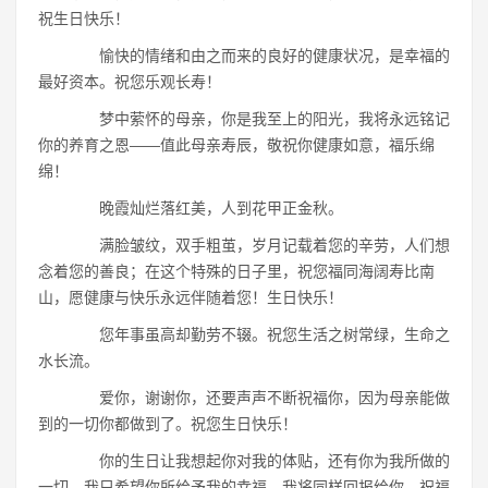
祝生日快乐！
愉快的情绪和由之而来的良好的健康状况，是幸福的
最好资本。祝您乐观长寿！
梦中萦怀的母亲，你是我至上的阳光，我将永远铭记
你的养育之恩――值此母亲寿辰，敬祝你健康如意，福乐绵
绵！
晚霞灿烂落红美，人到花甲正金秋。
满脸皱纹，双手粗茧，岁月记载着您的辛劳，人们想
念着您的善良；在这个特殊的日子里，祝您福同海阔寿比南
山，愿健康与快乐永远伴随着您！生日快乐！
您年事虽高却勤劳不辍。祝您生活之树常绿，生命之
水长流。
爱你，谢谢你，还要声声不断祝福你，因为母亲能做
到的一切你都做到了。祝您生日快乐！
你的生日让我想起你对我的体贴，还有你为我所做的
一切。我只希望你所给予我的幸福，我将同样回报给你。祝福