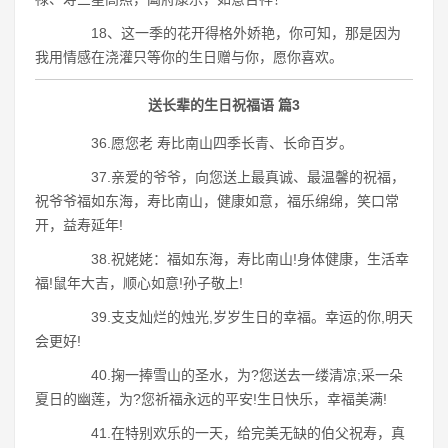
18、这一季的花开得格外娇艳，你可知，那是因为
我用情感在浇灌只等你的生日赠与你，愿你喜欢。
送长辈的生日祝福语 篇3
36.愿您老 寿比南山四季长青、长命百岁。
37.亲爱的爷爷，向您送上最真诚、最温馨的祝福，
祝爷爷福如东海，寿比南山，健康如意，福乐绵绵，笑口常
开，益寿延年!
38.祝姥姥：福如东海，寿比南山!身体健康，生活幸
福!鼠年大吉，顺心如意!孙子敬上!
39.支支灿烂的烛光,岁岁生日的幸福。幸运的你,明天
会更好!
40.掬一捧雪山的圣水，为?您送去一缕清凉;采一朵
夏日的幽莲，为?您祈福永远的平安!生日快乐，幸福美满!
41.在特别欢乐的一天，给完美无缺的伯父祝寿，真