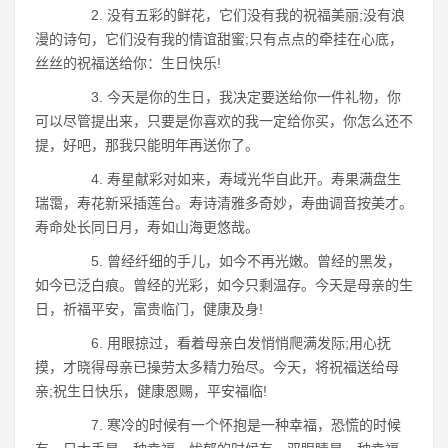
2. 没有五彩的鲜花，它们没有我的祝福美丽;没有浪
漫的诗句，它们没有我的情谊甜蜜;只有点点的牵挂在心底，
丝丝的祝福送给你：生日快乐!
3. 今天是你的生日，我决定要送给你一件礼物，你
可以尽管提出来，只要是你喜欢的我一定给你买，你怎么还不
提，好吧，那我只能明年再送你了。
4. 寿星献彩对如来，寿域光华自此开。寿果满盘生
瑞霭，寿花新采插莲台。寿诗清雅多奇妙，寿曲调音按美才。
寿命处长同日月，寿如山海更悠哉。
5. 曾经纤细的手儿，如今不再光嫩。曾经的黑发，
如今已泛白痕。曾经的光彩，如今只剩温存。今天是母亲的生
日，祈福平安，富贵临门，健康及身!
6. 用眼掠过，看着母亲白发悄悄爬满发际;用心抚
摸，才晓得母亲已操劳太多精力殆尽。今天，将祝福送给母
亲;祝生日快乐，健康恩赐，平安福临!
7. 寒冷的时候有一个怀抱是一种幸福，恐慌的时候