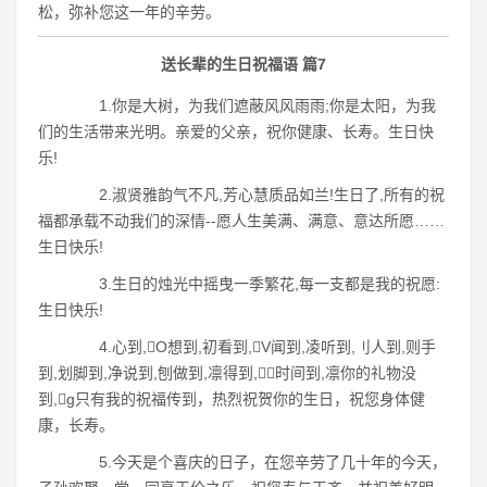
松，弥补您这一年的辛劳。
送长辈的生日祝福语 篇7
1.你是大树，为我们遮蔽风风雨雨;你是太阳，为我
们的生活带来光明。亲爱的父亲，祝你健康、长寿。生日快
乐!
2.淑贤雅韵气不凡,芳心慧质品如兰!生日了,所有的祝
福都承载不动我们的深情--愿人生美满、满意、意达所愿……
生日快乐!
3.生日的烛光中摇曳一季繁花,每一支都是我的祝愿:
生日快乐!
4.心到,O想到,初看到,V闻到,凌听到,刂人到,则手
到,划脚到,净说到,刨做到,凛得到,时间到,凛你的礼物没
到,g只有我的祝福传到，热烈祝贺你的生日，祝您身体健
康，长寿。
5.今天是个喜庆的日子，在您辛劳了几十年的今天，