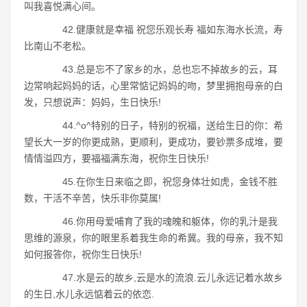
叫我喜悦满心间。
42.健康就是幸福 祝您乐观长寿 福如东海水长流，寿
比南山不老松。
43.总是忘不了家乡的水，总也忘不掉故乡的云，耳
边常响起妈妈的话，心里常惦记妈妈的吻，梦里拥抱母亲的白
发，只想说声：妈妈，生日快乐!
44.^o^特别的日子，特别的祝福，送给生日的你：希
望长大一岁的你更成熟，更顺利，更成功，要钞票多成堆，要
情情溢四方，要福福满东海，祝你生日快乐!
45.在你生日来临之即，祝您身体壮如虎，金钱不胜
数，干活不辛苦，快乐非你莫属!
46.你用母爱哺育了我的魂魄和躯体，你的乳汁是我
思维的源泉，你的眼里系着我生命的希冀。我的母亲，我不知
如何报答你，祝你生日快乐!
47.水是云的故乡,云是水的流浪.云儿永远记着水故乡
的生日,水儿永远惦着云的依恋.