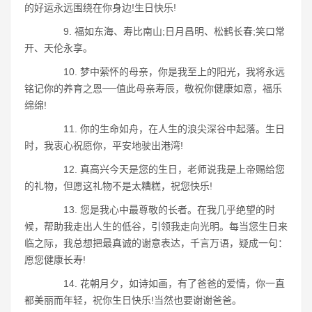
的好运永远围绕在你身边!生日快乐!
9. 福如东海、寿比南山;日月昌明、松鹤长春;笑口常
开、天伦永享。
10. 梦中萦怀的母亲，你是我至上的阳光，我将永远
铭记你的养育之恩──值此母亲寿辰，敬祝你健康如意，福乐
绵绵!
11. 你的生命如舟，在人生的浪尖深谷中起落。生日
时，我衷心祝愿你，平安地驶出港湾!
12. 真高兴今天是您的生日，老师说我是上帝赐给您
的礼物，但愿这礼物不是太糟糕，祝您快乐!
13. 您是我心中最尊敬的长者。在我几乎绝望的时
候，帮助我走出人生的低谷，引领我走向光明。每当您生日来
临之际，我总想把最真诚的谢意表达，千言万语，疑成一句：
愿您健康长寿!
14. 花朝月夕，如诗如画，有了爸爸的爱情，你一直
都美丽而年轻，祝你生日快乐!当然也要谢谢爸爸。