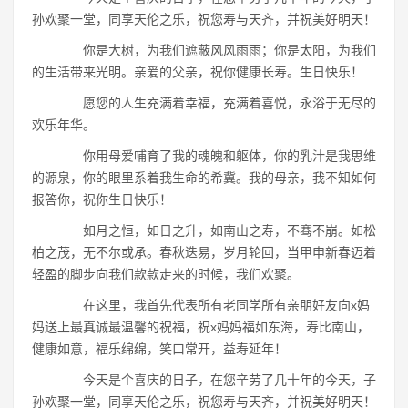
孙欢聚一堂，同享天伦之乐，祝您寿与天齐，并祝美好明天！
你是大树，为我们遮蔽风风雨雨；你是太阳，为我们
的生活带来光明。亲爱的父亲，祝你健康长寿。生日快乐！
愿您的人生充满着幸福，充满着喜悦，永浴于无尽的
欢乐年华。
你用母爱哺育了我的魂魄和躯体，你的乳汁是我思维
的源泉，你的眼里系着我生命的希冀。我的母亲，我不知如何
报答你，祝你生日快乐！
如月之恒，如日之升，如南山之寿，不骞不崩。如松
柏之茂，无不尔或承。春秋迭易，岁月轮回，当甲申新春迈着
轻盈的脚步向我们款款走来的时候，我们欢聚。
在这里，我首先代表所有老同学所有亲朋好友向x妈
妈送上最真诚最温馨的祝福，祝x妈妈福如东海，寿比南山，
健康如意，福乐绵绵，笑口常开，益寿延年！
今天是个喜庆的日子，在您辛劳了几十年的今天，子
孙欢聚一堂，同享天伦之乐，祝您寿与天齐，并祝美好明天！