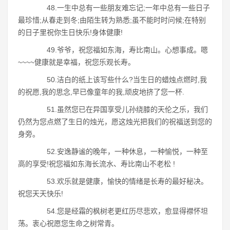
48.一生中总有一些朋友难忘记;一年中总有一些日子
最珍惜;从春走到冬;由陌生转为熟悉;虽不能时时问候;在特别
的日子里祝你生日快乐!身体健康!
49.爷爷，祝您福如东海，寿比南山。心想事成。嗯
~~~~健康就是幸福，祝您乐观长寿。
50.洁白的纸上该写些什么?当生日的蜡烛点燃时,我
的祝愿,我的思念,早已像童年的我,顽皮地挤了您一杯.
51.虽然您已在异国享受儿孙绕膝的天伦之乐，我们
仍然为您点燃了生日的烛光，愿这烛光把我们的祝福送到您的
身旁。
52.安逸静谧的晚年，一种休息，一种愉悦，一种至
高的享受!祝您福如东海长流水、寿比南山不老松 !
53.欢乐就是健康，愉快的情绪是长寿的最好秘决。
祝您天天快乐!
54.您是经霜的枫树老更红历尽悲欢，愈显得襟怀坦
荡。衷心祝愿您生命之树常青。