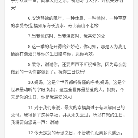
子孙欢聚一堂，同享天伦之乐，祝您寿与天齐，并祝美好明
天!
6.安逸静谧的晚年，一种休息，一种愉悦，一种至高
的享受!祝您福如东海长流水、寿比南山不老松!
7.当我忧伤时，当我沮丧时，我亲爱的父
8.这一季的花开得格外娇艳，你可知，那是因为我用
情感在浇灌只等你的生日赠与你，愿你喜欢。
9.爱你，谢谢你，还要声声不断祝福你，因为母亲能
做到的一切你都做到了。祝你生日快乐!
10.妈妈，这是全世界都听得懂的呼唤;妈妈，这是全
世界最动听的字眼;妈妈，这是全世界最慈爱的人。妈妈，今
天是你的生日，你是我最爱的人!
11.对于我们来说，最大的幸福莫过于有理解自己的
父母。我得到了这种幸福，并从未失去过，所以在您的生日，
我将要向您说一声：谢谢!
12.今天是您的寿诞之日，不管我们距离多么遥远，