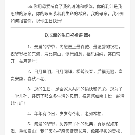
55.你用母爱哺育了我的魂魄和躯体，你的乳汁是我
思维的源泉，你的眼里系着我生命的希冀。我的母亲，我不知
如何报答你，祝你生日快乐!
送长辈的生日祝福语 篇4
1、亲爱的爷爷，向您送上最真诚、最温馨的祝福，
祝爷爷福如东海，寿比南山，健康如意，福乐绵绵，笑口常
开，益寿延年！
2、日月昌明，日月同辉，松鹤长春，后福无疆，富
贵安康，春秋不老、
3、您的生日，是全家人共同的愉快和光荣。您为了
一堂儿孙，经历了那么多生活的风雨，祝愿您如南山松，越活
越年轻！
4、年年有今日，岁岁有今朝、老如松柏、
5、亲爱的爷爷，您养育子孙的恩典，真是深如东
海、重如泰山！我们衷心祝愿您健康长寿，像那挺拔的青松，