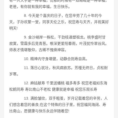
有一只大手是一种幸福，忧郁的时候有一双眼睛是一种幸福，
老爸，有你就有我的幸福，生日快乐。
8. 今天是个喜庆的日子，在您辛劳了几十年的今
天，子孙欢聚一堂，同享天伦之乐，祝您寿与天齐，并祝美好
明天!
9. 金沙峭岸一株松，干劲枝遒塑祖龙。桃李盛时甘
寂寞，雪霜多后竞青葱。根深更爱阳春雨，叶茂犹怜翠谷风。
师表才情堪敬仰，古稀不愧焕神容。
10. 精神内守身堪健，动静合则寿自高。
11. 落日心犹壮，秋风病欲苏。芳槿无终日，贞松耐
岁寒。
12. 麻姑献寿 千里送蟠桃 福多寿多 祝您老福如东海
松鹤同寿 寿比南山不老松 健康就是幸福 祝您乐观长寿
13. 满脸皱纹，双手粗茧，岁月记载着您的辛劳，人
们想念着您的善良;在这个特殊的日子里，祝您福同海阔、寿
比南山，愿健康与快乐永远伴随着您!