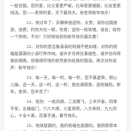
一般甘甜。您的爱，比父爱更严峻，比母爱更细腻，比友爱更
纯洁。您――老师的爱，天下最伟大。祝老师新年快乐！
11、快过年了，买辆奔驰送你，太贵；请你出国旅
游，浪费；约你大吃一顿，伤胃；送你一枝玫瑰，误会；给你
一个热吻，不对！只好短信祝你新年快乐最实惠！
12、对你的思念象袅袅的轻烟不绝如缕，对你的祝
福是潺潺的小溪叮咚作响。或许岁月将往事褪色，或许空间将
彼此隔离。但值得珍惜的依然是你给我的情谊。再次对你说
声：新年快乐！
13、每一天，每一时，每一秒，您不慕虚荣，把心
儿操。这一天，这一时，这一秒，我充满感恩，送祝福到。新
年，老师，您辛苦了！
14、祝你：一帆风顺，二龙腾飞，三羊开泰，四季
平安，五福临门，六六大顺，七星高照，八方来财，九九同
心，十全十美，百事亨通，春节快乐。
15、地球是圆的，我的祝福也是圆的。我把原原本