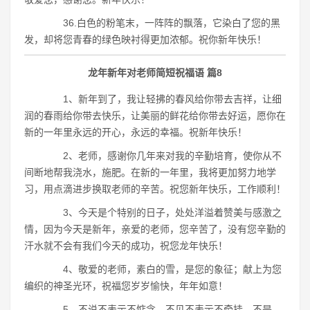
36.白色的粉笔末，一阵阵的飘落，它染白了您的黑
发，却将您青春的绿色映衬得更加浓郁。祝你新年快乐！
龙年新年对老师简短祝福语 篇8
1、新年到了，我让轻拂的春风给你带去吉祥，让细
润的春雨给你带去快乐，让美丽的鲜花给你带去好运，愿你在
新的一年里永远的开心，永远的幸福。祝新年快乐！
2、老师，感谢你几年来对我的辛勤培育，使你从不
间断地帮我浇水，施肥。在新的一年里，我将更加努力地学
习，用点滴进步换取老师的辛苦。祝您新年快乐，工作顺利！
3、今天是个特别的日子，处处洋溢着赞美与感激之
情，因为今天是新年，亲爱的老师，您辛苦了，没有您辛勤的
汗水就不会有我们今天的成功，祝您龙年快乐！
4、敬爱的老师，素白的雪，是您的象征；献上为您
编织的神圣光环，祝福您岁岁愉快，年年如意！
5、不说不表示不惦念，不见不表示不牵挂，不是