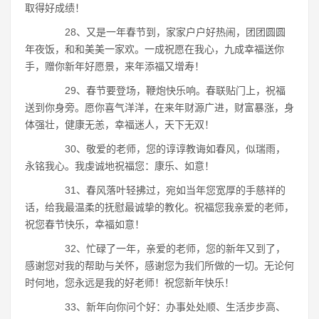
取得好成绩！
28、又是一年春节到，家家户户好热闹，团团圆圆
年夜饭，和和美美一家欢。一成祝愿在我心，九成幸福送你
手，赠你新年好愿景，来年添福又增寿！
29、春节要登场，鞭炮快乐响。春联贴门上，祝福
送到你身旁。愿你喜气洋洋，在来年财源广进，财富暴涨，身
体强壮，健康无恙，幸福迷人，天下无双！
30、敬爱的老师，您的谆谆教诲如春风，似瑞雨，
永铭我心。我虔诚地祝福您：康乐、如意！
31、春风落叶轻拂过，宛如当年您宽厚的手慈祥的
话，给我最温柔的抚慰最诚挚的教化。祝福您我亲爱的老师，
祝您春节快乐，幸福如意！
32、忙碌了一年，亲爱的老师，您的新年又到了，
感谢您对我的帮助与关怀，感谢您为我们所做的一切。无论何
时何地，您永远是我的好老师！祝您新年快乐！
33、新年向你问个好：办事处处顺、生活步步高、