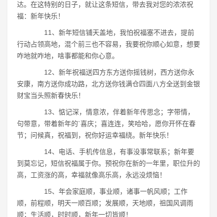
达。在这特别的日子，就让这条短信，带去我对您的浓浓祝
福：新年快乐！
11、新年短信铺天盖地，我怕祝福塞不进去，提前
行动占领高地，混个前三也不容易，我要祝你顺心如意，想要
咋地就咋地，啥事都能和你心意。
12、新年祝福送四方东方送你摇钱树，西方送你永
安康，南方送你成功路，北方送你钱满仓四面八方全送到金银
财宝当头照新春快乐！
13、惦记深，情意浓，伴着新年传思念；字带情，
句带意，带着新年的`喜庆；喜连连，笑哈哈，愿你开怀在春
节；问候真，祝福到，祝你好运幸福绕。新年快乐！
14、电话、手机传信息，有事没事常联系；新年要
到莫忘记，短信祝福属于你。预祝你在新的一年里，职位升的
高，工资涨的高，幸福就像高乐高，永远没烦恼！
15、年会家庭顺，事业顺，诸事一帆风顺；工作
顺，前程顺，明天一顺百顺；发展顺，天地顺，祖国风调雨
顺；生活顺，时时顺，新年一切皆顺！