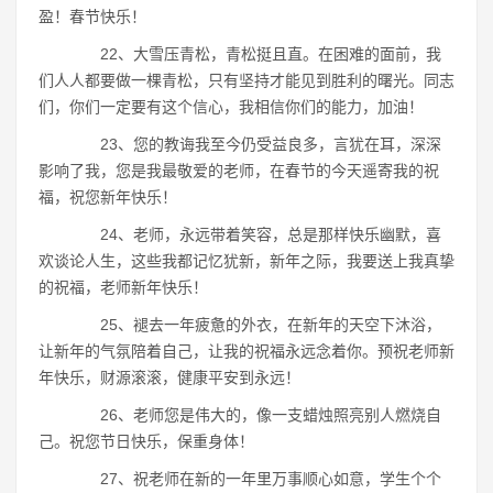
盈！春节快乐！
22、大雪压青松，青松挺且直。在困难的面前，我
们人人都要做一棵青松，只有坚持才能见到胜利的曙光。同志
们，你们一定要有这个信心，我相信你们的能力，加油！
23、您的教诲我至今仍受益良多，言犹在耳，深深
影响了我，您是我最敬爱的老师，在春节的今天遥寄我的祝
福，祝您新年快乐！
24、老师，永远带着笑容，总是那样快乐幽默，喜
欢谈论人生，这些我都记忆犹新，新年之际，我要送上我真挚
的祝福，老师新年快乐！
25、褪去一年疲惫的外衣，在新年的天空下沐浴，
让新年的气氛陪着自己，让我的祝福永远念着你。预祝老师新
年快乐，财源滚滚，健康平安到永远！
26、老师您是伟大的，像一支蜡烛照亮别人燃烧自
己。祝您节日快乐，保重身体！
27、祝老师在新的一年里万事顺心如意，学生个个