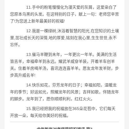
11.手中的粉笔慢慢化为漫天爱的灰屑，这爱染白了
您原本乌黑的头发。在这特别的日子，献上一句：老师您辛苦
了!为您送上新年最美好的祝福!
12.我是一棵绿树,沐浴着智慧的阳光,在您知识的土壤
里,茁壮成长天的深情,地的厚爱,铭刻在我心里,生生世世,永不
忘怀。
13.催马羊鞭到未年，一年更比一年羊。美满的生活
皆吉羊，幸福牵羊到永远。耀武羊威穿羊装，开着羊车创羊
关。住着羊房喝羊汤，喜讯连连喜羊羊。愿友龙年发羊财，步
步高升威名羊!
14.快乐如花，芬芳龙年的日子；幸福如阳，温暖龙
年的季节；好运如光，照耀龙年的风景；吉祥如歌，伴随龙年
的脚步。龙年到了，愿你顺顺利利，红红火火。
15.我已经把我的祝福放在365朵花苞中，它们每天
开放一朵，每天给你美好的祝福。