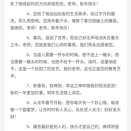
失了继续前时的方向却很危险。老师，新年快乐！
4、您给了我灿灿如金的生活真谛，经过岁月的磨
洗，弥久而愈明。您用辛勤汗水，哺育了春日刚破土的嫩苗。
谢谢你，老师！老师，新年快乐！
5、春风，滋润了世界，而自己却无声地消失在春天
之中。老师，您就是我们心间的春雨，我们将永远感谢您。
6、当苗儿需要一杯水的时候，绝不送上一桶水；而
当需要一桶水的时候，也绝不给予一杯水。适时，适量地给
予，这是一个好园丁的技艺。我的老师，这也正是您的教育艺
术。
7、新春到，财神到，幸运之神伴随我的短消息到！
新的一年更加珍重，明年生活锦上添花。
8、从龙年春节开始，愿你每天有一个好心情，每夜
做一个甜蜜梦，让你时时有人关心，处处受人关注！好好发大
财！
9、痛苦最好是别人的，快乐才是自己的；麻烦将是