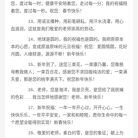
您，度过每一时；健康平安陪着您，走过每一分；我的祝福陪
着您，度过每一秒。祝您：春节快乐！
13、用语言播种，用彩笔耕耘，用汗水浇灌，用心
血滋润，这就是我们敬爱的老师崇高的劳动。
14、地球是圆的，我的祝福也是圆的。我把原原本
本的心愿，变成原滋原味的元旦祝福！祝您：爱圆情圆，花好
月圆，人缘财源，源源不断！新年快乐！
15、新年到了，送您三束花，一束康乃馨，您像慈
母教我做人；一束百合花，感谢您不求回报纯洁的爱；一束满
天星，那是您的桃李满天下。祝您新年快乐！
16、老师，您是海洋，我是贝壳，是您给了我斑斓
的色彩……我当怎样地感谢您！老师，新年快乐！
17、新年祝福：一年一年开心过，开开心心，一生
快快乐乐，一世平平安安，一家和和睦睦，愿你生命中的每一
个愿望全能得到实现！新春快乐！
18、敬爱的老师，素白的雪，是您的象征；献上为