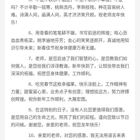
吗？不计辛勤一砚寒，桃熟流丹，李熟枝残，种花容易树人
难。诗满人间，画满人间，英才济济笑开颜。祝老师龙年快
乐！
6、用青春的笔笔耕不辍，书写前途的辉煌；呕心沥
血血育栋梁，桃李遍地芬芳；会心的笑笑逐颜开，真诚地用知
识引导未来；新春佳节祝身体健康万寿无疆。
7、老师，是您启迪了我们智慧的心，是您教我们如
何做人，是您给我们谆谆教诲，新年快到了，让短信带去我们
深深的祝福，祝愿您身体健康，工作顺利。
8、吃完春节这枚幸福果，快乐涂脸上，工作精神有
力量；甜蜜留心里，业务点子有创意；理想挂远方，努力拼搏
创辉煌。祝你新年工作顺利，大展宏图。
9、在这特别的日子，没有人比您更值得我们感激，
是您用自己的生命之光，照亮了我们的前程。谨向您致以节日
的问候。谢谢您，亲爱的老师，祝您龙年快乐！
10、亲爱的老师，对您的感激，我无法用语言来表