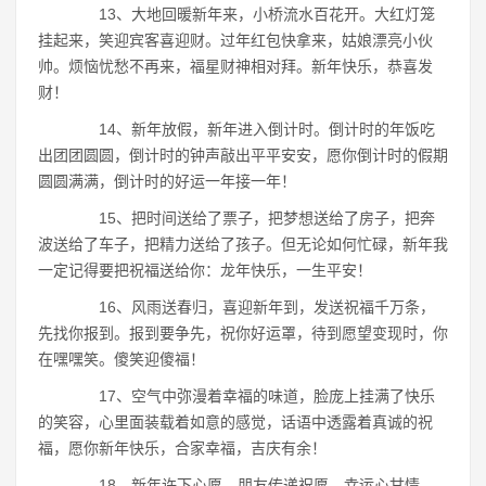
13、大地回暖新年来，小桥流水百花开。大红灯笼
挂起来，笑迎宾客喜迎财。过年红包快拿来，姑娘漂亮小伙
帅。烦恼忧愁不再来，福星财神相对拜。新年快乐，恭喜发
财！
14、新年放假，新年进入倒计时。倒计时的年饭吃
出团团圆圆，倒计时的钟声敲出平平安安，愿你倒计时的假期
圆圆满满，倒计时的好运一年接一年！
15、把时间送给了票子，把梦想送给了房子，把奔
波送给了车子，把精力送给了孩子。但无论如何忙碌，新年我
一定记得要把祝福送给你：龙年快乐，一生平安！
16、风雨送春归，喜迎新年到，发送祝福千万条，
先找你报到。报到要争先，祝你好运罩，待到愿望变现时，你
在嘿嘿笑。傻笑迎傻福！
17、空气中弥漫着幸福的味道，脸庞上挂满了快乐
的笑容，心里面装载着如意的感觉，话语中透露着真诚的祝
福，愿你新年快乐，合家幸福，吉庆有余！
18、新年许下心愿，朋友传递祝愿，幸运心甘情