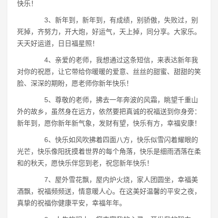
快乐！
3、新年到，新年到，有成绩，别骄傲，失败过，别
死掉，齐努力，开大炮，好运气，天上掉，同分享。大家乐。
天天好运道，日日福星照！
4、亲爱的老师，我想通过这条短信，来表达新年我
对你的祝愿，让它带给你暖暖的爱意、丝丝的甜蜜、甜甜的笑
脸、深深的期盼，愿老师你新年快乐！
5、尊敬的老师，拂去一年奔波的风霜，眺望千重山
外的故乡，虽然身在远方，依然要把真诚的祝福送到你身旁：
新年到，愿你新年新气象，发财有望，快乐有方，幸福安康！
6、快乐如风吹拂着四面八方，快乐似雪闪着耀眼的
光芒，快乐像阳抚摸着世界的每个角落，快乐是细雨洒落在柔
和的秋天，愿快乐伴您到老，祝您新年快乐！
7、屋外雪花飘，屋内炉火烧，家人团圆坐，幸福美
酒飘，祝福频频送，情意暖人心。在这美好温馨的平安之夜，
真挚的祝福你健康平安，幸福年年。