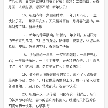
本的心愿，变成原滋原味的春节祝福！祝您：爱圆情圆，花好
月圆，人缘财源，源源不断！新年快乐！
16、祝福老师一家和和睦睦，一年开开心心，一生
快快乐乐，一世平平安安，天天精神百倍，月月喜气扬扬，年
年财源广进。新年快乐！
17、新年的钟声敲响，崭新的一年来到，五湖四海
的天使来到凡间，飞往您的身边，陪伴您，祝福您，让您从此
幸福、安康。敬爱的老师，祝您新年快乐！
18、祝你新的一年里：一家和和睦睦，一年开开心
心；一生快快乐乐，一世平平安安；天天精神百倍，月月喜气
洋洋；年年财源广进，岁岁平安祥和！春节快乐！
19、做不成太阳就做最亮的星星，成不了大路就做
最美的小径，成不了元帅就做最勇敢的士兵，成不了名人就做
普通百姓，只要开心，做啥都成。祝春节快乐！
20、祝福在这一刻传递，问候在这一刻送出，新年
的钟声即将响起，春节的喜庆即将到来。暖暖的关怀送给你，
预祝你春节快乐，心想事成！