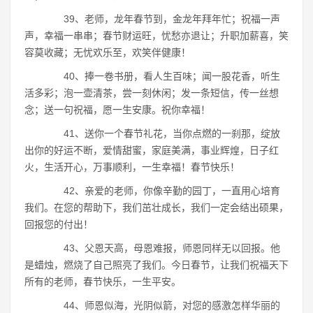
39、老师，龙年春节到，金龙年拜年忙；祝福一声
声，幸福一串串；春节财运旺，忧愁亦退让；升职加薪喜，笑
容莫收藏；无忧欢乐至，欢笑伴健康！
40、捧一卷书册，看人生百味；闻一股花香，听生
活多彩；泡一壶清茶，尝一刻休闲；发一条短信，传一丝想
念；送一句祝福，愿一生安康。祝你幸福！
41、送你一个春节礼花，当你点燃的一刹那，绽放
出你的好运不断，爱情甜蜜，家庭美满，事业辉煌，日子红
火，生活开心，万事顺利，一生幸福！春节快乐！
42、亲爱的老师，你像辛勤的园丁，一直用心培育
我们。在您的帮助下，我们茁壮成长，我们一定会结出硕果，
回报您的付出！
43、父恩天高，母恩难报，师恩同样无以回报。他
是蜡烛，燃烧了自己照亮了我们。今日春节，让我们祝福天下
所有的老师，春节快乐，一生平安。
44、师恩似海，光阴似箭，对您的感激怎样华丽的