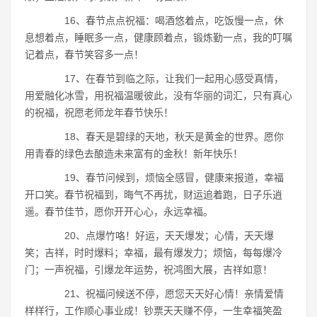
16、春节点点祝福：喝酒悠着点，吃饭慢一点，休
息想着点，睡眠多一点，健康顾着点，锻炼勤一点，我的叮嘱
记着点，春节笑容多一点！
17、在春节到临之际，让我们一起用心感受真情，
用爱融化冰雪，用祝福温暖彼此，没有华丽的词汇，只有真心
的祝福，祝愿老师龙年春节快乐！
18、春天是碧绿的天地，秋天是黄金的世界。愿你
用青春的绿色去酿造未来富有的金秋！新年快乐！
19、春节问候到，烦恼全感冒，健康来报道，幸福
开口笑。春节祝福到，晦气不再扰，财运追着跑，日子乐逍
遥。春节佳节，愿你开开心心，永远幸福。
20、点爆竹咯！好运，天天爆发；心情，天天爆
笑；吉祥，时时爆料；幸福，最有爆发力；烦恼，每每爆冷
门；一声祝福，引爆龙年运势，祝鸿图大展，吉祥如意！
21、祝福问候送不停，愿您天天好心情！亲情爱情
样样行，工作顺心事业成！钞票天天赚不停，一生幸福笑盈