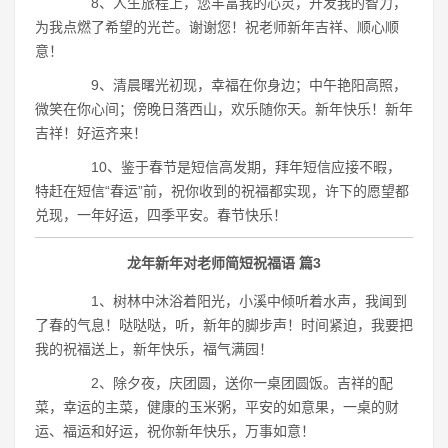
8、人生旅程上，您丰富我的心灵，开发我的智力，
为我点燃了希望的光芒。谢谢您！祝老师新年吉祥、顺心顺
意！
9、清晨曙光初现，幸福在你身边；中午艳阳高照，
微笑在你心间；傍晚日落西山，欢乐随你天。新年快乐！新年
吉祥！好运齐来！
10、鉴于春节是短信高发期，拜年短信应接不暇，
特赶在短信“春运”前，祝你收到的祝福都实现，许下的愿望都
兑现，一年好运，四季平安。春节快乐！
龙年新年对老师简短祝福语 篇3
1、树林中沐浴着阳光，小溪中倾听着水声，我闻到
了春的气息！哒哒哒，听，新年的脚步声！时间紧迫，我要把
我的祝福送上，新年快乐，福气满园！
2、除夕夜，庆团圆，送你一桌团圆饭。吉祥的配
菜，幸运的主菜，健康的玉米粥，平安的如意果，一桌的财
运、福运和好运，祝你新年快乐，万事如意！