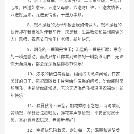
7、新年送祝福，一送家庭和，二送事业虎，三送开
心果，四送如意来，五送父母康，六送财广进，七送友情长，
八送好运来，九送爱情蜜，十送万事顺。
8、您不是我的父母却教会我如何做人，您不是我的
伙伴却在我困难时伴我前行，您是我一生最敬爱和最想感谢的
人！恩师，祝您节日快乐！老师，新年快乐！
9、烟花的一瞬间是快乐；流星的一瞬是祈愿；思念
的一瞬是感动。而我只想让你看到短信的一瞬能够明白：无论
你天涯海角，都会深深祝福你春节快乐！
10、浓浓的情谊与祝福，绵绵的思念与问候，在这
美好的日子，愿祝愿随着卡片带给你温馨的问候，盼你能时常
想到我，也希望你能知道，无论天涯海角我都深深祝福你！新
年快乐！
11、春夏秋冬不忘您，加减乘除思念您，诗词歌赋
赞颂您，琴瑟管弦歌唱您，鲜花掌声献给您，平安富裕属于
您，真心真意祝愿您：老师新年好！
12、幸福快乐陪着您，走过每一天；温馨和谐陪着