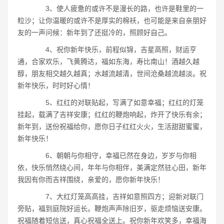
3、使人疲惫的或许不是漫长的路，也许是鞋里的一
粒沙；让你温暖的或许不是厚实的棉袄，也可能是来自亲朋好
友的一声问候：新年到了还挺冷的，照顾好自己。
4、祝你新年快乐，前程似锦，吉星高照，财运亨
通，合家欢乐，飞黄腾达，福如东海，寿比南山！酒越久越
醇，朋友相交越久越真；水越流越清，世间沧桑越流越淡。祝
新年快乐，时时好心情！
5、红红的对联贴起，写满了如意幸福；红红的灯笼
挂起，载满了吉祥安康；红红的鞭炮响起，炸开了快乐有余；
新年到，送份祝福给你，愿你日子红红火火，生活甜甜蜜蜜，
新年快乐！
6、朝朝与你相守，幸福已然在身边，岁岁与你相
依，快乐悄然绕心间，年年与你相伴，美满定然驻心田，新年
我因有你而吉祥围绕，亲爱的，愿你新年快乐！
7、大红灯笼高高挂，吉祥如意照四方；迎新对联门
旁贴，福到庭院好运长。鞭炮声声除旧岁，驱走烦恼送安康。
祝福随着短信送，真心祝福全送上。祝你新年欢笑多，幸福海