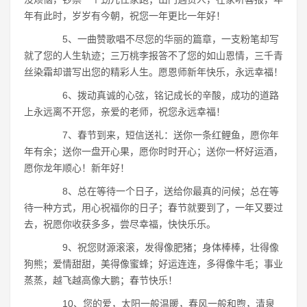
年有此时，岁岁有今朝，祝您一年更比一年好！
5、一曲赞歌唱不尽您的华丽的篇章，一支粉笔却写
就了您的人生轨迹；三万桃李报答不了您的如山恩情，三千青
丝染霜却谱写出您的精彩人生。愿恩师新年快乐，永远幸福！
6、拨动真诚的心弦，铭记成长的辛酸，成功的道路
上永远离不开您，亲爱的老师，祝您永远幸福！
7、春节到来，短信送礼：送你一条红鲤鱼，愿你年
年有余；送你一盘开心果，愿你时时开心；送你一杯好运酒，
愿你龙年顺心！新年好！
8、总在等待一个日子，送给你最真的问候；总在等
待一种方式，用心祝福你的日子；春节就要到了，一年又要过
去，祝愿你收获多多，尝尽幸福，快快乐乐。
9、祝您财源滚滚，发得像肥猪；身体棒棒，壮得像
狗熊；爱情甜甜，美得像蜜蜂；好运连连，多得像牛毛；事业
蒸蒸，越飞越高像大鹏；春节快乐！
10、您的爱，太阳一般温暖，春风一般和煦，清泉