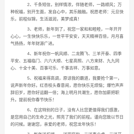
2、千条短信，别样情浓，伴随老师，一路顺风；万
种祝福，别开生面，发自心中，其乐融融。祝愿老师：元旦快
乐，前程似锦，生活滋润，美梦成真！
3、老师，新年到了，祝您一家和和睦睦，一年开开
心心，一生快快乐乐，一世平平安安，天天精神百倍，月月喜
气扬扬，年年财源广进。
4、新年祝你一帆风顺、二龙腾飞、三羊开泰、四季
平安、五福临门、六六大顺、七星高照、八方来财、九九同
心、十全十美、百事可乐、千事吉祥、万事如意。
5、祝福来得高调，原谅我的霸道，我要抢个第一，
说声新年你好。红杏枝头春意闹，愿你快乐无烦恼；爆竹声声
辞旧岁，愿你好运翻一倍；海上明月共潮生，愿你加薪把职
升。提前祝你春节快乐！
6、在这特别的日子，没有人比您更值得我们感激，
是您用自己的生命之光，照亮了我们的前程。谨向您致以节日
的问候。谢谢您，亲爱的老师，祝您龙年快乐！