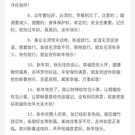
洋任徜徉！
8、过年要玩好，必须的；早餐别忘了，注意的`；烟
酒要减少，提醒的；身体保护好，肯定的；安全也重要，记住
的；祝你过年好，真真的。龙年快乐！
9、事业无须惊天动地，有成就行。友谊无须说谜
语，想着就行。金钱无须取不尽，够用就行。朋友无须有多
少，有你就行。朋友祝你新年快乐！
10、新年到，快乐找你谈心，幸福揽你入怀，健康
赐你福寿，吉祥赏你好运，平安保你满意，朋友则送你祝福：
祝你新春快乐，吉星高照，阖家幸福，万事如意！
11、新年快到了，我让财神给你当小弟，让嫦娥给
你当小蜜，让耶稣基督给你送福记。没有别的用意，就是想提
前祝福你龙年大吉大利！
12、新年欢腾人欢笑，张灯结彩多热闹。烟花爆竹
辞旧年，亲朋好友贺新篇。美味佳肴享不尽，吉祥如意正来
临。若问新春送啥好，声声祝福愿君好。新年快乐。