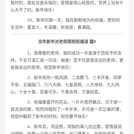
暂时的，朋友总是永恒的；爱情是用心经营的，世界上没有什
么大不了的。新年快乐！
10、新年的第一天，我在默默地为你祝福，愿你的
生活中：夏宜人，冬温暖，秋收获，春满园。
龙年新年对老师简短祝福语 篇5
1、我尊敬的老师，我的成功一半是源于您给予的支
持，千言万语汇成一句话：谢谢！您不仅是我永远的老师，更
是我永远的老师，祝您新年快乐！
2、新年祝你一帆风顺、二龙腾飞、三羊开泰、四季
平安、五福临门、六六大顺、七星高照、八方来财、九九同
心、十全十美、百事可乐、千事吉祥、万事如意。
3、祝福像盛开的花朵，一片片悠然飘过，日子是一
首流淌的歌，恍然间唱到了一年岁末，岁月是一页记事的薄，
恍惚中翻到了新年的时刻，祝你春节快乐！
4、新年到，鸿运照，烦恼的事儿往边靠，爱情滋润
没烦恼，钞票一个劲儿往家跑；出门遇贵人，在家听喜报，年