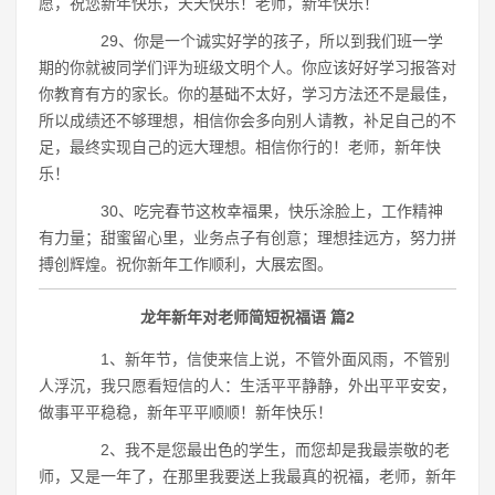
愿，祝您新年快乐，天天快乐！老师，新年快乐！
29、你是一个诚实好学的孩子，所以到我们班一学
期的你就被同学们评为班级文明个人。你应该好好学习报答对
你教育有方的家长。你的基础不太好，学习方法还不是最佳，
所以成绩还不够理想，相信你会多向别人请教，补足自己的不
足，最终实现自己的远大理想。相信你行的！老师，新年快
乐！
30、吃完春节这枚幸福果，快乐涂脸上，工作精神
有力量；甜蜜留心里，业务点子有创意；理想挂远方，努力拼
搏创辉煌。祝你新年工作顺利，大展宏图。
龙年新年对老师简短祝福语 篇2
1、新年节，信使来信上说，不管外面风雨，不管别
人浮沉，我只愿看短信的人：生活平平静静，外出平平安安，
做事平平稳稳，新年平平顺顺！新年快乐！
2、我不是您最出色的学生，而您却是我最崇敬的老
师，又是一年了，在那里我要送上我最真的祝福，老师，新年