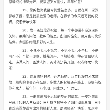
您编织的神圣光环，祝福您岁岁愉快，年年如意！
19、您的教诲我至今仍受益良多，言犹在耳，深深
影响了我，您是我最敬爱的老师，在春节的今天遥寄我的祝
福，祝您新年快乐！
20、发一条短信送祝福，每一个字都带有我深深的
关怀，绵绵的问候，款款的相思，殷殷的惦念。愿月夜与快乐
结伴，点缀你绚丽多彩的人生。
21、不说不表示不惦念，不见不表示不牵挂，不是
吗？不计辛勤一砚寒，桃熟流丹，李熟枝残，种花容易树人
难。诗满人间，画满人间，英才济济笑开颜。祝老师龙年快
乐！
22、趁着悠扬的钟声还未敲响，辞岁的爆竹还未燃
放，精彩的晚会还在酝酿，多数人的祝福还在路上，我提前祝
你和家人，新年好，万事顺，阖家欢，年运旺。
23、一曲赞歌唱不尽您的华丽的篇章，一支粉笔却
写就了您的人生轨迹；三万桃李报答不了您的如山恩情，三千
青丝染霜却谱写出您的精彩人生。愿恩师新年快乐，永远幸