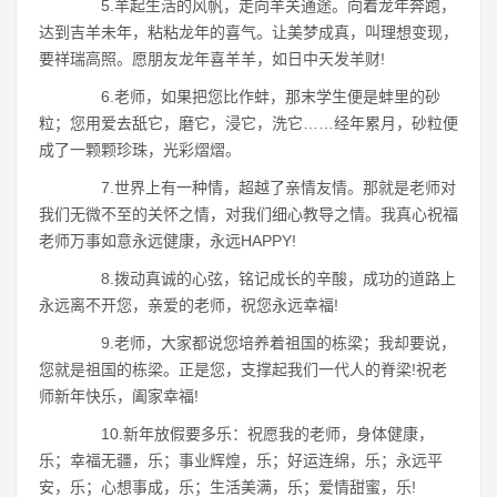
5.羊起生活的风帆，走向羊关通途。向着龙年奔跑，
达到吉羊未年，粘粘龙年的喜气。让美梦成真，叫理想变现，
要祥瑞高照。愿朋友龙年喜羊羊，如日中天发羊财!
6.老师，如果把您比作蚌，那末学生便是蚌里的砂
粒；您用爱去舐它，磨它，浸它，洗它……经年累月，砂粒便
成了一颗颗珍珠，光彩熠熠。
7.世界上有一种情，超越了亲情友情。那就是老师对
我们无微不至的关怀之情，对我们细心教导之情。我真心祝福
老师万事如意永远健康，永远HAPPY!
8.拨动真诚的心弦，铭记成长的辛酸，成功的道路上
永远离不开您，亲爱的老师，祝您永远幸福!
9.老师，大家都说您培养着祖国的栋梁；我却要说，
您就是祖国的栋梁。正是您，支撑起我们一代人的脊梁!祝老
师新年快乐，阖家幸福!
10.新年放假要多乐：祝愿我的老师，身体健康，
乐；幸福无疆，乐；事业辉煌，乐；好运连绵，乐；永远平
安，乐；心想事成，乐；生活美满，乐；爱情甜蜜，乐!