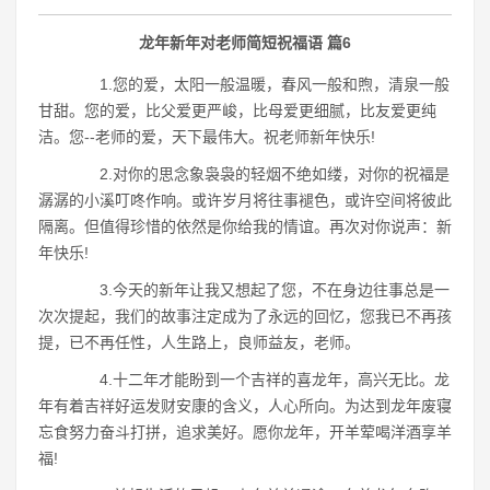
龙年新年对老师简短祝福语 篇6
1.您的爱，太阳一般温暖，春风一般和煦，清泉一般
甘甜。您的爱，比父爱更严峻，比母爱更细腻，比友爱更纯
洁。您--老师的爱，天下最伟大。祝老师新年快乐!
2.对你的思念象袅袅的轻烟不绝如缕，对你的祝福是
潺潺的小溪叮咚作响。或许岁月将往事褪色，或许空间将彼此
隔离。但值得珍惜的依然是你给我的情谊。再次对你说声：新
年快乐!
3.今天的新年让我又想起了您，不在身边往事总是一
次次提起，我们的故事注定成为了永远的回忆，您我已不再孩
提，已不再任性，人生路上，良师益友，老师。
4.十二年才能盼到一个吉祥的喜龙年，高兴无比。龙
年有着吉祥好运发财安康的含义，人心所向。为达到龙年废寝
忘食努力奋斗打拼，追求美好。愿你龙年，开羊荤喝洋酒享羊
福!