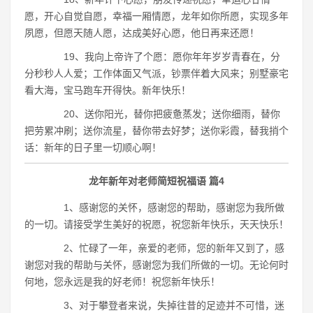
愿，开心自觉自愿，幸福一厢情愿，龙年如你所愿，实现多年
夙愿，但愿天随人愿，达成美好心愿，他日再来还愿！
19、我向上帝许了个愿：愿你年年岁岁青春在，分
分秒秒人人爱；工作体面又气派，钞票伴着大风来；别墅豪宅
看大海，宝马跑车开得快。新年快乐！
20、送你阳光，替你把疲惫蒸发；送你细雨，替你
把劳累冲刷；送你流星，替你带去好梦；送你彩霞，替我捎个
话：新年的日子里一切顺心啊！
龙年新年对老师简短祝福语 篇4
1、感谢您的关怀，感谢您的帮助，感谢您为我所做
的一切。请接受学生美好的祝愿，祝您新年快乐，天天快乐！
2、忙碌了一年，亲爱的老师，您的新年又到了，感
谢您对我的帮助与关怀，感谢您为我们所做的一切。无论何时
何地，您永远是我的好老师！祝您新年快乐！
3、对于攀登者来说，失掉往昔的足迹并不可惜，迷