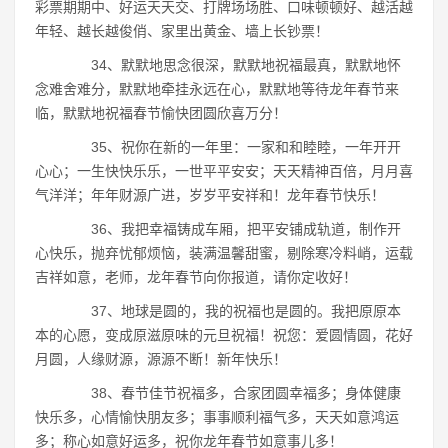
彩票期期中、好运天天交、打牌场场胜、口味顿顿好、越活越
年轻、越长越俊俏、家里出黄金、墙上长钞票！
34、默默地思念很深，默默地祝福最真，默默地怀
念难舍难分，默默地牵挂永远在心，默默地等待龙年春节来
临，默默地祝福春节愉快团圆欣喜万分！
35、祝你在新的一年里：一家和和睦睦，一年开开
心心；一生快快乐乐，一世平平安安；天天精神百倍，月月喜
气洋洋；年年财源广进，岁岁平安祥和！龙年春节快乐！
36、我把幸福铸成车厢，把平安铺成轨道，制作开
心快乐，抛弃忧郁烦恼，装满温馨甜蜜，剔除寒冷料峭，运载
吉祥如意，老师，龙年春节向你报道，请你定收好！
37、地球是圆的，我的祝福也是圆的。我把原原本
本的心愿，变成原滋原味的元旦祝福！祝您：爱圆情圆，花好
月圆，人缘财源，源源不断！新年快乐！
38、春节佳节祝福多，合家团圆幸福多；身体健康
快乐多，心情愉快朋友多；事事顺利福气多，天天如意鸿运
多；称心如意好运多，祝你龙年春节如意事儿多！