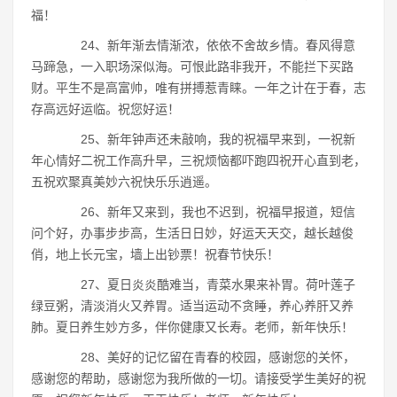
福！
24、新年渐去情渐浓，依依不舍故乡情。春风得意
马蹄急，一入职场深似海。可恨此路非我开，不能拦下买路
财。平生不是高富帅，唯有拼搏惹青睐。一年之计在于春，志
存高远好运临。祝您好运！
25、新年钟声还未敲响，我的祝福早来到，一祝新
年心情好二祝工作高升早，三祝烦恼都吓跑四祝开心直到老，
五祝欢聚真美妙六祝快乐乐逍遥。
26、新年又来到，我也不迟到，祝福早报道，短信
问个好，办事步步高，生活日日妙，好运天天交，越长越俊
俏，地上长元宝，墙上出钞票！祝春节快乐！
27、夏日炎炎酷难当，青菜水果来补胃。荷叶莲子
绿豆粥，清淡消火又养胃。适当运动不贪睡，养心养肝又养
肺。夏日养生妙方多，伴你健康又长寿。老师，新年快乐！
28、美好的记忆留在青春的校园，感谢您的关怀，
感谢您的帮助，感谢您为我所做的一切。请接受学生美好的祝