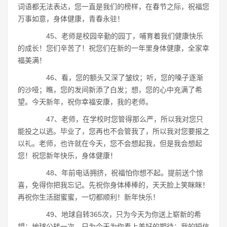
词语都无法表达，您一直是我们的榜样，在春节之际，祝福您
万事如意，身体健康，青春永驻！
45、老师是校园辛勤的园丁，哺育着我们健康快乐
的成长！您们辛苦了！祝您们在新的一年里身体健康，全家幸
福美满！
46、看，您的额头又深了皱纹；听，您的嗓子逐渐
的沙哑；瞧，您的发间新添了白发；想，您的心中充满了希
望。今天新年，祝你幸福安康，我的老师。
47、老师，在学校时您管得那么严，所以我对您只
能投之以逃。毕业了，您再也不会管我了，所以我对您要报之
以礼。老师，也许就在今天，您不会想起我，但是我会想起
您！祝您新年快乐，身体健康！
48、年前电话拥挤，祝福怕你想不起。提前送个惊
喜，免得你把我忘记。先祝你身体棒棒的，天天脸上笑眯眯！
再祝你生活甜蜜蜜，一切都顺利！新年快乐！
49、地球自转365次，只为今天为你送上崭新的希
望；地球公转一次，只为今天为你奉上美好的期待；我的短信