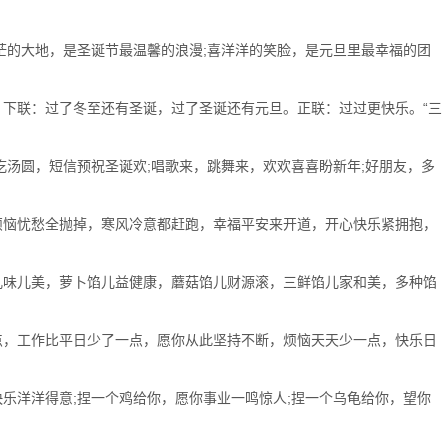
的大地，是圣诞节最温馨的浪漫;喜洋洋的笑脸，是元旦里最幸福的团
下联：过了冬至还有圣诞，过了圣诞还有元旦。正联：过过更快乐。“三
汤圆，短信预祝圣诞欢;唱歌来，跳舞来，欢欢喜喜盼新年;好朋友，多
恼忧愁全抛掉，寒风冷意都赶跑，幸福平安来开道，开心快乐紧拥抱，
味儿美，萝卜馅儿益健康，蘑菇馅儿财源滚，三鲜馅儿家和美，多种馅
，工作比平日少了一点，愿你从此坚持不断，烦恼天天少一点，快乐日
洋洋得意;捏一个鸡给你，愿你事业一鸣惊人;捏一个乌龟给你，望你