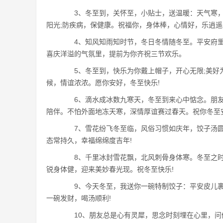
3、冬至到，关怀至，小贴士，送温暖：天气寒，多
阳光;防疾病，保健康。祝福你，身体棒，心情好，乐逍遥
4、知风知雨知时节，冬日冬情随冬至。平安府里
喜庆洋溢的气氛里，提前为你齐祝三节欢乐。
5、冬至到，快乐为你戴上帽子，开心无限;美好为
候，情谊浓浓。愿你安好，冬至快乐!
6、滴水成冰数九寒天，冬至到来心中惦念。朋友
陪伴。不怕外面地冻天寒，深情厚谊赛过春天。祝你冬至
7、雪花纷飞冬至临，风俗习惯如庆年，饺子汤圆
态常持久，幸福绵绵度吉年!
8、千里冰封雪花飘，北风刺骨身体寒。冬至之时
锐身体健，迎来美妙春光现。祝冬至快乐!
9、今天冬至，我送你一碗特制饺子：平安皮儿裹
一碗发财，喝汤顺利!
10、朋友总是心有灵犀，思念时刻埋在心里，问