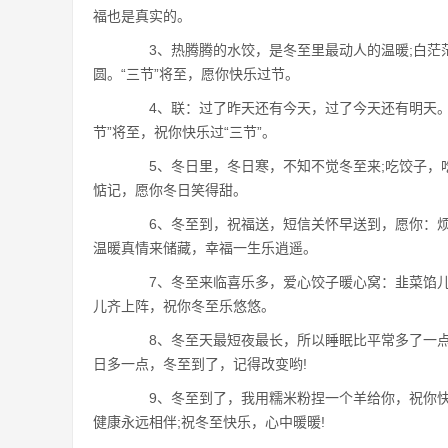
福也是真实的。
3、热腾腾的水饺，是冬至里最动人的温暖;白茫茫
圆。“三节”将至，愿你快乐过节。
4、联：过了昨天还有今天，过了今天还有明天。
节”将至，祝你快乐过“三节”。
5、冬日里，冬日寒，不知不觉冬至来;吃饺子，吃
惦记，愿你冬日笑得甜。
6、冬至到，祝福送，短信关怀早送到，愿你：烦
温暖真情来储藏，幸福一生乐逍遥。
7、冬至来临喜乐多，爱心饺子暖心窝：韭菜馅儿
儿齐上阵，祝你冬至乐悠悠。
8、冬至天最短夜最长，所以睡眠比平常多了一点
日多一点，冬至到了，记得改变哟!
9、冬至到了，我用糯米粉捏一个羊给你，祝你快乐
健康永远相伴;祝冬至快乐，心中暖暖!