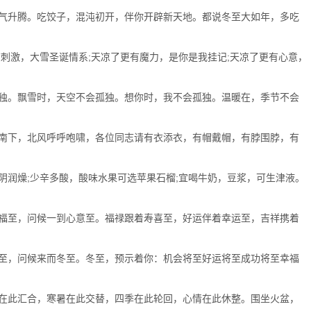
气升腾。吃饺子，混沌初开，伴你开辟新天地。都说冬至大如年，多吃
刺激，大雪圣诞情系;天凉了更有魔力，是你是我挂记;天凉了更有心意，
独。飘雪时，天空不会孤独。想你时，我不会孤独。温暖在，季节不会
南下，北风呼呼咆啸，各位同志请有衣添衣，有帽戴帽，有脖围脖，有
润燥;少辛多酸，酸味水果可选苹果石榴;宜喝牛奶，豆浆，可生津液。
福至，问候一到心意至。福禄跟着寿喜至，好运伴着幸运至，吉祥携着
至，问候来而冬至。冬至，预示着你：机会将至好运将至成功将至幸福
在此汇合，寒暑在此交替，四季在此轮回，心情在此休整。围坐火盆，