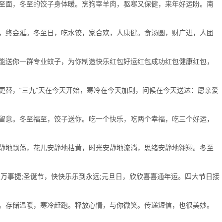
至面，冬至的饺子身体暖。烹狗宰羊肉，驱寒又保健，来年好运盼。南
，终会延。冬至日，吃水饺，家合欢，人康健。食汤圆，财广进，人团
能送你一群专业蚊子，为你制造快乐红包好运红包成功红包健康红包，
替，“三九”天在今天开始，寒冷在今天加剧，问候在今天送达：愿亲爱
留意。冬至福至，饺子送你。吃一个快乐，吃两个幸福，吃三个好运，
静地飘荡，花儿安静地枯黄，时光安静地流淌，思绪安静地翱翔。冬至
万事捷;圣诞节，快快乐乐到永远;元旦日，欣欣喜喜通年运。四大节日接
。存储温暖，寒冷赶跑。释放心情，与你微笑。传递短信，也很美妙。