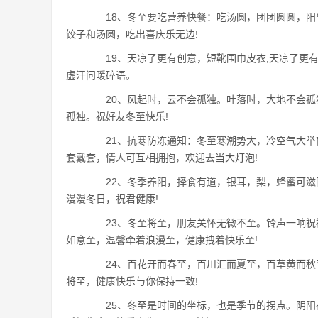
18、冬至要吃营养快餐：吃汤圆，团团圆圆，阳
饺子和汤圆，吃出喜庆乐无边!
19、天凉了更有创意，短靴围巾皮衣;天凉了更有
虚汗问暖碎语。
20、风起时，云不会孤独。叶落时，大地不会孤
孤独。祝好友冬至快乐!
21、抗寒防冻通知：冬至寒潮势大，冷空气大举
套戴套，情人可互相拥抱，欢迎去当大灯泡!
22、冬季养阳，择食有道，银耳，梨，蜂蜜可滋阴
漫漫冬日，祝君健康!
23、冬至将至，朋友关怀无微不至。铃声一响祝
如意至，温馨牵着浪漫至，健康拽着快乐至!
24、百花开而春至，百川汇而夏至，百草黄而秋
将至，健康快乐与你保持一致!
25、冬至是时间的坐标，也是季节的拐点。阴阳