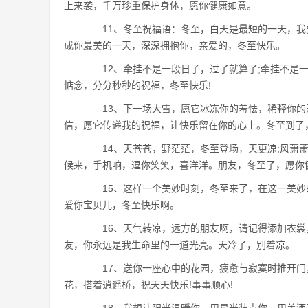
上来袭，千万珍重保护身体，愿你健康如意。
11、冬至祝福语：冬至，白天是最短的一天，我
成你最美的一天，深深拥抱你，亲爱的，冬至快乐。
12、牵挂不是一段日子，过了就算了;牵挂不是一
惦念，分分秒秒的祝福，冬至快乐!
13、下一场大雪，愿它冰冻你的羞怯，稀释你的悲
信，愿它传递我的祝福，让快乐留在你的心上。冬至到了
14、天苍苍，野茫茫，冬至登场，天更凉;风萧萧
候来，手机响，逗你笑笑，喜洋洋。朋友，冬至了，愿你
15、这样一个美妙时刻，冬至来了，在这一美妙
爱你宝贝儿，冬至快乐啊。
16、天气转凉，远方的朋友啊，请记得添加衣裳
友，你永远是我生命里的一道光亮。天冷了，别着凉。
17、送你一座心中的花园，疲惫与寂寞时推开门
花，搭着逍遥桥，祝天天快乐!事事顺心!