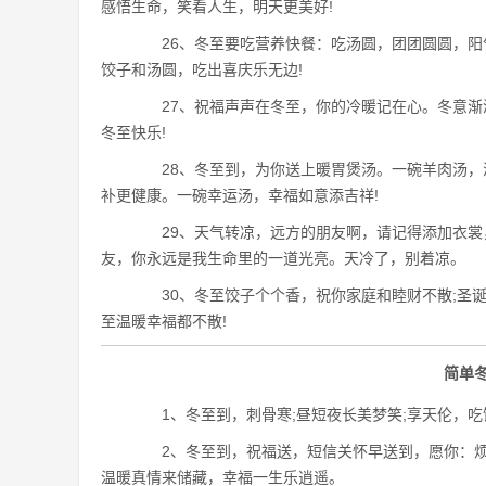
感悟生命，笑看人生，明天更美好!
26、冬至要吃营养快餐：吃汤圆，团团圆圆，阳
饺子和汤圆，吃出喜庆乐无边!
27、祝福声声在冬至，你的冷暖记在心。冬意渐
冬至快乐!
28、冬至到，为你送上暖胃煲汤。一碗羊肉汤，
补更健康。一碗幸运汤，幸福如意添吉祥!
29、天气转凉，远方的朋友啊，请记得添加衣裳
友，你永远是我生命里的一道光亮。天冷了，别着凉。
30、冬至饺子个个香，祝你家庭和睦财不散;圣诞
至温暖幸福都不散!
简单冬
1、冬至到，刺骨寒;昼短夜长美梦笑;享天伦，吃饺
2、冬至到，祝福送，短信关怀早送到，愿你：烦
温暖真情来储藏，幸福一生乐逍遥。