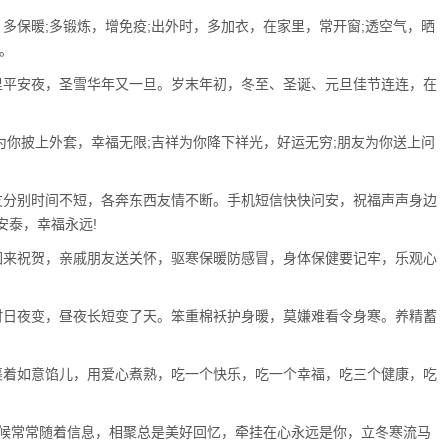
保暖;多锻炼，增免疫;出外时，多加衣，在家里，常开窗;透空气，晒
。
平安夜，圣雪华年又一旦。岁末年初，冬至、圣诞、元旦佳节连连，在
你披上外套，幸福无限;吉祥为你降下祥光，好运无穷;朋友为你送上问
分别时间不短，各奔东西友情不断。手机短信快快问安，祝福声声身边
安泰，幸福永远!
来祝贺，亲戚朋友送关怀，驱寒保暖防感冒，身体保健要记牢，乐观心
日夜变，昼夜长短变了天。笨重棉袄护身暖，莫嫌难看令身寒。养精蓄
着如意馅儿，用爱心煮熟，吃一个快乐，吃一个幸福，吃三个健康，吃
候常常随着信息，相聚总是美好回忆，牵挂在心永远是你，立冬寒流马