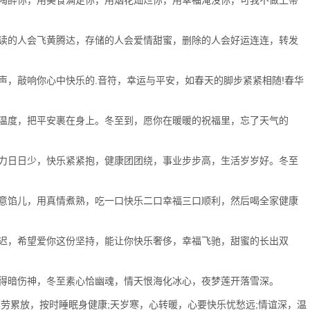
陶醉你，用美食满足你，用烟花灿烂你，用幸福淹没你，可我不做上帝
读的人会飞黄腾达，存储的人会爱情甜蜜，删除的人会好运连连，转发
，敲响你心中快乐的.音符，幸运与平安，如春天的脚步紧紧相随!春华
温度，把平安裹在身上。冬至到，愿你在暖暖的祝福里，忘了天气的
力日日少，快乐紧紧抱，健康团团绕，事业步步高，生活岁岁好。冬至
意馅儿，用真情煮熟，吃一口快乐二口幸福三口顺利，然后喝全家健康
迟，希望爱你这份坚持，能让你快乐奢侈，幸福飞驰，甜蜜的长出双
得暗伤神，冬至素心恰幽魂，情天恨海化冰心，夜梦莲开落雪深。
劳累放，按时睡眠身健康;天岁寒，心转暖，心要快乐忧愁远;情谊深，温