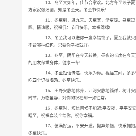
10、冬至大如年，佳节合家欢。北方冬至饺子夏
方家家做汤圆，知是冬至天。冬至节快乐!
11、冬至到，进九天。天至寒，渐变暖。昼至短
圆。情谊暖，祝福侃：节日快乐，幸福绵绵!
12、冬至我可以送你一盘幸福饺子，夏至我就只
不管哪种红包，只要你幸福就好。
13、冬至，阴阳在今天转换，昼夜的长度在今天更
的朋友保重身体，健康一冬!
14、冬至短信传递，快乐为你。祝福其间，多多
吃四个记得喝汤。冬至快乐。
15、田野安静地休养，江河安静地徜徉，树叶安
时节，万物虽静，对你的祝福却一如往常。
16、冬至时，短信问候不能迟;平安夜，平平安安
踵至，祝福套装全给你，祝你幸福。
17、装满好运，平安开道。抛弃烦恼，快乐拥抱
冬至快乐。