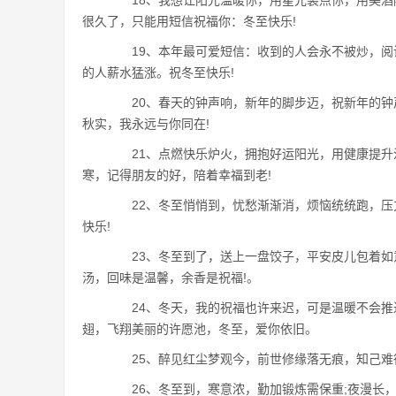
18、我想让阳光温暖你，用星光装点你，用美酒
很久了，只能用短信祝福你：冬至快乐!
19、本年最可爱短信：收到的人会永不被炒，阅
的人薪水猛涨。祝冬至快乐!
20、春天的钟声响，新年的脚步迈，祝新年的钟声
秋实，我永远与你同在!
21、点燃快乐炉火，拥抱好运阳光，用健康提升
寒，记得朋友的好，陪着幸福到老!
22、冬至悄悄到，忧愁渐渐消，烦恼统统跑，压
快乐!
23、冬至到了，送上一盘饺子，平安皮儿包着如
汤，回味是温馨，余香是祝福!。
24、冬天，我的祝福也许来迟，可是温暖不会推
翅，飞翔美丽的许愿池，冬至，爱你依旧。
25、醉见红尘梦观今，前世修缘落无痕，知己难
26、冬至到，寒意浓，勤加锻炼需保重;夜漫长，