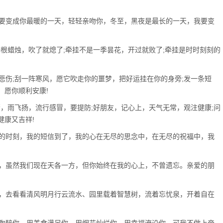
要变成你最暖的一天，轻轻亲吻你，冬至，黑夜是最长的一天，我要变
根蜡烛，吹了就熄了;牵挂不是一季昙花，开过就败了;牵挂是时时刻刻的
伤;刮一阵寒风，愿它吹走你的噩梦，把好运挂在你的身旁;发一条短
，愿你顺利安康!
，雨飞扬，流行感冒，要提防;好朋友，记心上，天气无常，观注健康;问
健康又吉祥!
的时刻，我的短信到了，我的心在无尽的思念中，在无尽的祝福中，我
，虽然我们现在天各一方，但你始终在我的心上，不曾遗忘。亲爱的朋
，去看看清风明月行云流水、园里载着智慧树，流着忘忧泉，开着自在