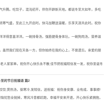
气升腾。吃饺子，混沌初开，伴你开辟新天地。都说冬至大如年，多吃
浓寒气盛，至此三九开启时。快马加鞭送温暖，乐享天涯共此时。祝你
洋洋得意喜洋洋。一碗排骨汤，强筋健骨身体壮。一碗狗肉汤，营养滋
，虽然我们现在天各一方，但你始终在我的心上，不曾遗忘。亲爱的朋
老人家家串，祝你开心快乐永不散;佳节把祝福短信发一发，祝你圣诞冬
至的节日祝福语 篇2
饺;煲热汤，驱寒冷;发短信，送祝福：祝你身安康、业有成、事事顺!
恼忧愁全抛掉，寒风冷意都赶跑，幸福平安来开道，开心快乐紧拥抱，