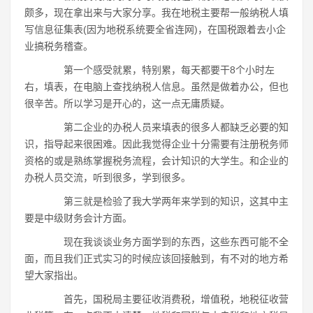
颇多，现在拿出来与大家分享。我在地税主要帮一般纳税人填
写信息征集表(因为地税系统要全省连网)，在国税跟着去小企
业搞税务稽查。
第一个感受就累，特别累，每天都要干8个小时左
右，填表，在电脑上查找纳税人信息。虽然是做着办公，但也
很辛苦。所以学习是开心的，这一点无庸质疑。
第二企业的办税人员来填表的很多人都缺乏必要的知
识，指导起来很困难。因此我觉得企业十分需要有注册税务师
资格的或是熟练掌握税务流程，会计知识的大学生。和企业的
办税人员交流，听到很多，学到很多。
第三就是检验了我大学两年来学到的知识，这其中主
要是中级财务会计方面。
现在我谈谈业务方面学到的东西，这些东西可能不全
面，而且我们正式实习的时候应该回接触到，有不对的地方希
望大家指出。
首先，国税局主要征收消费税，增值税，地税征收营