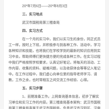
20*年7月6日――20*年8月3日
三、实习地点
武汉市国税局第三稽查局
四、实习方式
在一个月的实习中，我们以实习生的身份，同正式员
工一样，按时上下班，并积极参与到各种工作、活动中，学习
各种知识和技能，也将我们在学校学到的最新的知识应用到实
习中去，帮助师傅们更快捷方便的完成各种工作。在实习过程
中我们严格按照学校要求，认真记好笔记，将每天的活动、工
作内容、收集的资料、疑难问题，以及收获体会等等记入笔记
中。在工作过程中，我们虚心向单位里的指导老师学习、请
教，工作之余，也时常相互之间交流工作经验、心得。
五、实习步骤
1、前期准备工作。上网查询基本信息，初步了解实
习单位和实习工作的内容。第三稽查局基本架构：武汉市国税
局第三稽查局直属于武汉市国税局，负责武汉市汉阳区、汉南