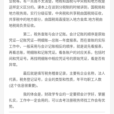
业税等。有一点我不太清楚，地税和国税与中央税和地方税是
这样定义区分的。课本上在谈到分税制的时候讲到，国税局和
地方税务局，实行分级征管，中央税和共享税由国税局征收，
共享税中的地方部分，由国税局直接划入地方金库,地方税由
地税局负责征收。
第二，税务查账与会计记账。会计记账的顺序是原始
凭证―记账凭证―明细账―总账―年度报表。而在查账的实际
工作中，一般采用与会计记账相反的顺序，就是说先看报表，
再看总账，明细账和记账凭证。看各账户的对应关系，包括时
间和凭证号。再找明细账中相应凭证号的原始凭证，看是否有
异常。
最后就是填写税务稽查记录，主要有企业名称，法人
代表，税务登记证号，企业的类型和性质，年平均职工人数
(这个信息很重要)。
我的体会是，财政学专业的一定要把会计学好，掌握
扎实，工作中一定会用的，可以去考注册税务师找工作会有优
势。