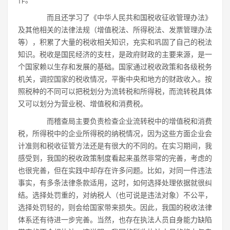
作。
而且还学习了《中华人民共和国税收征收管理办法》
及其他相关的法律法规（增值税法、所得税法、发票管理办法
等），积累了大量的税收相关知识，充实和巩固了自己的税法
知识。税收是国民经济的支柱，是政府财政的主要来源，是一
个国家赖以生存和发展的基础。国家通过税收政策和各级税务
机关，调控国家的税收情况，平衡中央和地方的财政收入。按
照税种的不同可以把税划分为流转税和所得税，而流转税具体
又可以划分为营业税、增值税和消费税。
而稽查局主要负责检查企业流转税中的增值税和消费
税，所得税中的企业所得税的纳税情况，因为这些方面企业会
计准则和税收征管方法还是有很大的不同的。在实习期间，我
感受到，我国的税收政策制度看起来虽然非常的完善，考虑的
也很完善，但在实践中却存在许多问题。比如，对同一件违法
事实，有多条法律条款适用，这时，如何选择处理依据就很纠
结。选择处罚重的，对纳税人（也可说是违法对象）不公平，
选择处罚轻的，则会给国家带来损失。因此，我国的税收法律
体系还有待进一步完善。当然，也存在执法人员自身能力缺陷