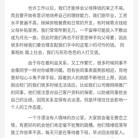
也许工作以后，我们才能体会父母挣钱的来之不易。
而且要开始有意识地培养自己的理财能力，我们刚毕业，工资
水平普遍不高，除掉房租餐费和日常的开支，有时候寄点钱给
父母补贴家用，我们常常所剩无几，一不留神可能就入不敷出
成为月光一族，但此时我们再也不好意思伸手向父母要，因此
很多时候我们要合理支配我们手中的这笔少的可怜的钱。 同
事相处 踏上社会，我们与形形色色的人打交道。
由于存在着利益关系，又工作繁忙，很多时候同事不
会像同学一样对你嘘寒问暖。而有些同事表面笑脸相迎，背地
里却勾心斗角不择手段，踩着别人的肩膀不断地往上爬，因此
刚出校门的我们很多时候无法适应。比如我们公司做网络推广
的同事，他们很注意对自己客户资料的保密，以防被同事抢去
自己的业绩，因而关系显得有点淡漠。但是环境往往会影响一
个人的工作态度。
一个冷漠没有人情味的办公室，大家就会毫无眷恋之
情，有更好的机会他们肯定毫不犹豫的跳槽。他们情绪低落导
致工作效率不高，每天只是在等待着下班，早点回去陪家人。