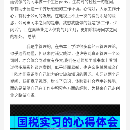
而偶尔的为同事搞一个生日party，生病时的轻轻一句慰问，
都有助于营造一个齐乐融融的工作环境。心情好，大家工作开
心，有利于公司的发展。在电视上不止一次的看到职场的险
恶，公司里同事之间的是非，我想我能做的就是“多工作，少
闲话”。且在离毕业走人仅剩的几个月，更加珍惜与同学之间
的相处。 总结
我是学管理的，在书本上学过很多套经典管理理论，
似乎通俗易懂，但从未付诸实践过，也许等到真正管理一个公
司时，才会体会到难度有多大;我们在老师那里或书本上看到
过很多精彩的谈判案例，似乎轻而易举，也许亲临其境或亲自
上阵才能意识到自己能力的欠缺和知识的匮乏。实习这两个月
期间，我拓宽了视野，增长了见识，体验到社会竞争的残酷，
而的是希望自己在工作中积累各方面的经验，为将来自己走创
业之路做准备。