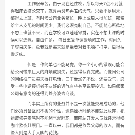
工作很辛苦，由于现在还住校，所以每天7点不到就
得起床去挤公交车，就算再炎热再差的天气，只要不是周末，
都得去上班，有时候公司业务繁忙，晚上或周末得加班，那留
给个人支配的时间更少。我们必须克制自己，不能随心所欲地
不想上班就不来，而在学校可以睡睡懒觉，实在不想上课的时
候可以逃课，自由许多。 每日重复单调繁琐的工作，时间久
了容易厌倦。象我就是每天就是坐着对着电脑打打字，显得枯
燥乏味。
但是工作简单也不能马虎，你一个小小的错误可能会
给公司带来巨大的麻烦或损失，还是得认真完成。而像同公司
的网络推广员每天得打电话，口干舌燥先不说，还要受气，忍
受一些电话接听者不友好的语气有些甚至说要投诉。如果哪家
公司有意向的还得到处奔波去商谈。
而事实上所有的业务并不是一次就能交易成功的，他
们必须具备坚忍不拔的个性，遭遇挫折时绝不能就此放弃，犯
错遭领导责骂时不能赌气就辞职。而网站开发人员就经常得喝
咖啡熬夜赶项目。一直以来，我们都是依靠父母的收入，而有
些人则是大手大脚的花钱。