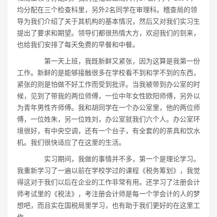
均分配在三个检查科里，另外2名同学在审理科。稽查局的领
导为我们介绍了关于其机构的基本情况，然后又对我们实习生
提出了要求和期望。领导们都很热情大方，欢迎我们的到来，
也给我们安排了每天免费的早餐和中餐。
第一天上班，我既新鲜又紧张，因为这算是我第一份
工作。新鲜的是能够接触很多在学校看不到和学不到的东西，
紧张的则是怕做不好工作而受到批评。当我被带到办公室的时
候，见到了带我的两位师傅，一位中年女性欧阳师傅，另外以
为青年男性齐师傅。我和胡同学在一个办公室里，他的两位师
傅，一位姓朱，另一位姓刘，办公室就我们六个人。办公室环
境很好，有中央空调，还有一个台子，有全套的的茶具和饮水
机。我们很快适应了在这里的生活。
实习期间，我做的事情并不多，第一个是理论学习。
我重新学习了一遍以前在学校学过的课程《税务筹划》，我觉
得这对于我们以后在企业的工作非常有用。还学习了注册会计
师考试里的《税法》，考注册会计师是每一个学会计的人的梦
想吧，而且实在国税局里学习，也有助于我们更好的在这里工