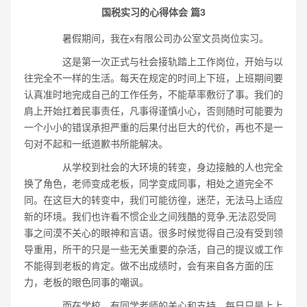
国税实习的心得体会 篇3
暑假期间，我在x有限公司办公室文员岗位实习。
这是第一次正式与社会接轨踏上工作岗位，开始与以
往完全不一样的生活。每天在规定的时间上下班，上班期间要
认真准时地完成自己的工作任务，不能草率敷衍了事。我们的
肩上开始扛着民事责任，凡事得谨慎小心，否则随时可能要为
一个小小的错误承担严重的后果付出巨大的代价，再也不是一
句对不起和一纸道歉书所能解决。
从学校到社会的大环境的转变，身边接触的人也完全
换了角色，老师变成老板，同学变成同事，相处之道完全不
同。在这巨大的转变中，我们可能彷徨，迷茫，无法马上适应
新的环境。我们也许看不惯企业之间残酷的竞争,无法忍受同
事之间漠不关心的眼神和言语。很多时候觉得自己没有受到领
导重用，所干的只是一些无关重要的杂活，自己的提议或工作
不能得到老板的肯定。做不出成绩时，会有来自各方面的压
力，老板的眼色同事的嘲讽。
而在学校，有同学老师的关心和支持，每日只是上上