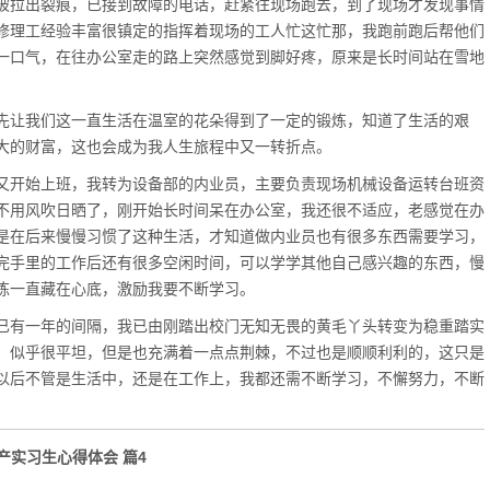
被拉出裂痕，已接到故障的电话，赶紧往现场跑去，到了现场才发现事情
修理工经验丰富很镇定的指挥着现场的工人忙这忙那，我跑前跑后帮他们
一口气，在往办公室走的路上突然感觉到脚好疼，原来是长时间站在雪地
让我们这一直生活在温室的花朵得到了一定的锻炼，知道了生活的艰
大的财富，这也会成为我人生旅程中又一转折点。
才又开始上班，我转为设备部的内业员，主要负责现场机械设备运转台班资
不用风吹日晒了，刚开始长时间呆在办公室，我还很不适应，老感觉在办
是在后来慢慢习惯了这种生活，才知道做内业员也有很多东西需要学习，
完手里的工作后还有很多空闲时间，可以学学其他自己感兴趣的东西，慢
练一直藏在心底，激励我要不断学习。
有一年的间隔，我已由刚踏出校门无知无畏的黄毛丫头转变为稳重踏实
，似乎很平坦，但是也充满着一点点荆棘，不过也是顺顺利利的，这只是
以后不管是生活中，还是在工作上，我都还需不断学习，不懈努力，不断
产实习生心得体会 篇4