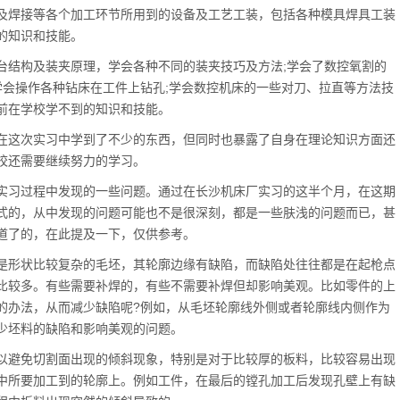
焊接等各个加工环节所用到的设备及工艺工装，包括各种模具焊具工装
的知识和技能。
结构及装夹原理，学会各种不同的装夹技巧及方法;学会了数控氧割的
学会操作各种钻床在工件上钻孔;学会数控机床的一些对刀、拉直等方法技
前在学校学不到的知识和技能。
这次实习中学到了不少的东西，但同时也暴露了自身在理论知识方面还
校还需要继续努力的学习。
习过程中发现的一些问题。通过在长沙机床厂实习的这半个月，在这期
式的，从中发现的问题可能也不是很深刻，都是一些肤浅的问题而已，甚
道了的，在此提及一下，仅供参考。
形状比较复杂的毛坯，其轮廓边缘有缺陷，而缺陷处往往都是在起枪点
比较多。有些需要补焊的，有些不需要补焊但却影响美观。比如零件的上
的办法，从而减少缺陷呢?例如，从毛坯轮廓线外侧或者轮廓线内侧作为
少坯料的缺陷和影响美观的问题。
避免切割面出现的倾斜现象，特别是对于比较厚的板料，比较容易出现
中所要加工到的轮廓上。例如工件，在最后的镗孔加工后发现孔壁上有缺