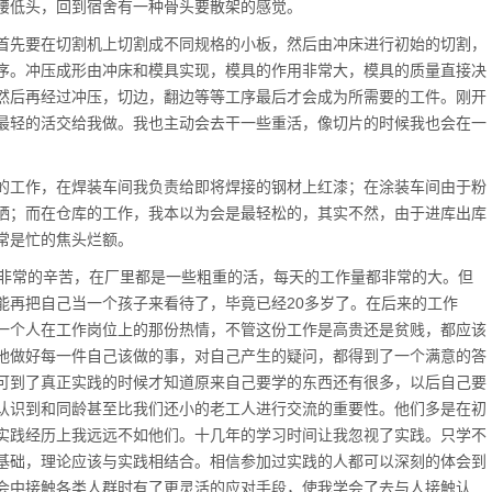
腰低头，回到宿舍有一种骨头要散架的感觉。
先要在切割机上切割成不同规格的小板，然后由冲床进行初始的切割，
序。冲压成形由冲床和模具实现，模具的作用非常大，模具的质量直接决
然后再经过冲压，切边，翻边等等工序最后才会成为所需要的工件。刚开
最轻的活交给我做。我也主动会去干一些重活，像切片的时候我也会在一
工作，在焊装车间我负责给即将焊接的钢材上红漆；在涂装车间由于粉
晒；而在仓库的工作，我本以为会是最轻松的，其实不然，由于进库出库
常是忙的焦头烂额。
非常的辛苦，在厂里都是一些粗重的活，每天的工作量都非常的大。但
能再把自己当一个孩子来看待了，毕竟已经20多岁了。在后来的工作
一个人在工作岗位上的那份热情，不管这份工作是高贵还是贫贱，都应该
地做好每一件自己该做的事，对自己产生的疑问，都得到了一个满意的答
可到了真正实践的时候才知道原来自己要学的东西还有很多，以后自己要
认识到和同龄甚至比我们还小的老工人进行交流的重要性。他们多是在初
实践经历上我远远不如他们。十几年的学习时间让我忽视了实践。只学不
基础，理论应该与实践相结合。相信参加过实践的人都可以深刻的体会到
会中接触各类人群时有了更灵活的应对手段，使我学会了去与人接触认