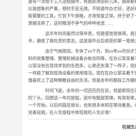
是有一次由于工人违规操作，将脱轨滑出好几米，钢架都
比我想象的严重，顿时手足无措，不知道咋办才好，还好
取需要的工具，忙到下午很晚，才将恢复正常，终于舒了
里脚冻疼了，这时眼泪不争气的哗哗地流……
这半年时间虽然过得辛苦，但是感觉很值得，首先
辛，磨练了我吃苦的意志，这是我毕业后收获的第一笔很
由于气候原因，冬休了xx个月，到xx年xx月份
料的收集整理、整理机械设备台帐合同等，在办公室呆着
公室没有在现场学到的东西多，心里还失落了一阵子，但
一样能了解到现场设备的使用情况。现在在办公室呆着干
慢喜欢上了这种懒散自由的生活。但是去年的那段工作磨
时间飞逝，去年的一切还历历在目，但是距现在已
的丫头，回想这一年的旅程，途中有酸甜苦辣，有哭有笑
一个开始，以后的路还很长，也有很多未知在等待着我，
完善自我，在人生旅程中体现我的人生价值！
机械生