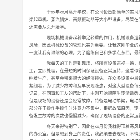
机械生
于xx年xx月离开学校，在公司设备部简单的实习
梁起重机、蒸汽锅炉、高频振动器等大小型设备，尽管在
还需要从头开始学。
现场机械设备起着举足轻重的作用，机械设备运转
风险，因此机械设备的管理也甚为重要。让我这刚毕业的
一度让我有退缩的心理，为了磨练自己和多学点东西，最
我每天的工作是到现场，将所有设备巡视一遍，检
工，立即处理，在最短的时间保证设备正常运转，这看似
响着生产，甚至会带来很大的经济损失。在众多设备中最
紧绷着，为了减少故障和及早发现隐患，对这大型设备每
记录，在同事和工友的帮助下，由刚开始很陌生逐渐熟悉
但是现场的设备还是会经常故障，特备是电动单梁，电动
部分在于操作手操作时注意力不集中，根据故障原因，逐
备发生故障的次数也慢慢减少，确保了现场设备的正常运
冬天来得特别早，因此在xx月份我就得顶着寒风
的办公室，但是想到身上的责任，我必须要去现场，不情