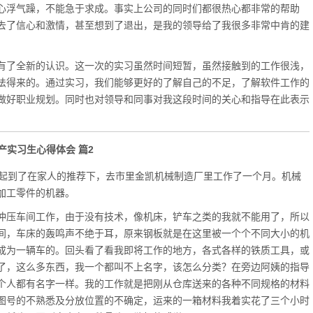
心浮气躁，不能急于求成。事实上公司的同时们都很热心都非常的帮助
去了信心和激情，甚至想到了退出，是我的领导给了我很多非常中肯的建
了全新的认识。这一次的实习虽然时间短暂，虽然接触到的工作很浅，
法得来的。通过实习，我们能够更好的了解自己的不足，了解软件工作的
做好职业规划。同时也对领导和同事对我这段时间的关心和指导在此表示
产实习生心得体会 篇2
起到了在家人的推荐下，去市里金凯机械制造厂里工作了一个月。机械
加工零件的机器。
压车间工作，由于没有技术，像机床，铲车之类的我就不能用了，所以
间，车床的轰鸣声不绝于耳，原来钢板就是在这里被一个个不同大小的机
成为一辆车的。回头看了看我即将工作的地方，各式各样的铁质工具，或
了，这么多东西，我一个都叫不上名字，该怎么分类？在旁边阿姨的指导
个人都有名字一样。我的工作就是把刚从仓库送来的各种不同规格的材料
图号的不熟悉及分放位置的不确定，运来的一箱材料我着实花了三个小时