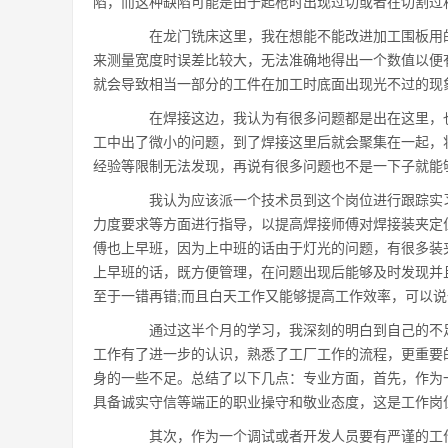
陷，而这种缺陷可能是由于起枪时出现过切或者在切割过
在龙门铣床这里，我在想能不能改进加工围板用的
来测量宽度时误差比较大，无法准确地得出一个数值以便
就会导致相当一部分的工件在加工时底面出现光不过的现
在焊接这边，我认为有很多问题都是出在这里，也
工中出了微小的问题，到了焊接这里后就会聚集在一起，
经验等限制无法发现，再说有很多问题也不是一下子就能
我认为应该派一个技术员到这个岗位进行跟踪实习
力度要求等方面进行指导，以提高焊接师傅对焊接装夹定
傅也上早班，因为上中班的话由于灯光的问题，有很多装
上早班的话，既方便管理，在问题出现后能够及时发现并
至于一错再错;而且白天工作又能够提高工作效率，可以
通过这半个月的学习，我深刻的明白到自己的不足
工作有了进一步的认识，熟悉了工厂工作的流程，更重要
身的一些不足。总结了以下几点：专业方面，首先，作为
具备诚实守信等端正的职业操守和敬业态度，这是工作岗
其次，作为一个调试或者开发人员要有严谨的工作