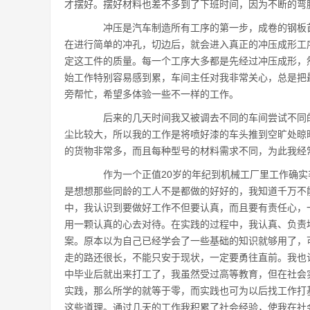
才摆好。摆好材料也差不多到了下班时间，因为不断的弯
冲压是汽车制造所有工序的第一步，成卷的钢板首
在进行简单的冲孔，切边后，就会进入真正的冲压成形工
定这工件的质量。每一个工序大多都是先经过冲压成形，
始工作特别容易感到累，车间主任对我非常关心，总是把
旁帮忙，希望多体验一些不一样的工作。
后来的几天时间我又被调去不同的车间尝试不同的
尘比较大，所以我的工作是将喷好漆的车头推到空旷处晾
的货物非常多，而且每种型号的材料需求不同，为此我经
作为一个正值20岁的年纪到机械工厂里工作确实
是想想那些同龄的工人不是都做的好好的，我知道千万不
中，我认识到要做好工作不但要认真，而且要有责任心，
用一颗认真的心去对待。在实践的过程中，我认真、负责
案。原本以为自己已经学会了一些基础的知识就够用了，
走的路还很长，不能只安于现状，一定要勇往直前。我也
中毕业后就出来打工了，我虽然受过高等教育，但在社会
实践，那么所学的就等于零，而实践也可为以后找工作打
这些道理。通过几天的工作我积累了社会经验，使我在社