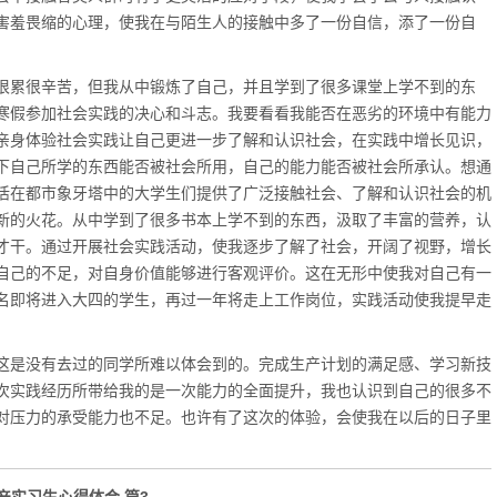
害羞畏缩的心理，使我在与陌生人的接触中多了一份自信，添了一份自
累很辛苦，但我从中锻炼了自己，并且学到了很多课堂上学不到的东
寒假参加社会实践的决心和斗志。我要看看我能否在恶劣的环境中有能力
亲身体验社会实践让自己更进一步了解和认识社会，在实践中增长见识，
下自己所学的东西能否被社会所用，自己的能力能否被社会所承认。想通
活在都市象牙塔中的大学生们提供了广泛接触社会、了解和认识社会的机
新的火花。从中学到了很多书本上学不到的东西，汲取了丰富的营养，认
才干。通过开展社会实践活动，使我逐步了解了社会，开阔了视野，增长
自己的不足，对自身价值能够进行客观评价。这在无形中使我对自己有一
名即将进入大四的学生，再过一年将走上工作岗位，实践活动使我提早走
是没有去过的同学所难以体会到的。完成生产计划的满足感、学习新技
次实践经历所带给我的是一次能力的全面提升，我也认识到自己的很多不
对压力的承受能力也不足。也许有了这次的体验，会使我在以后的日子里