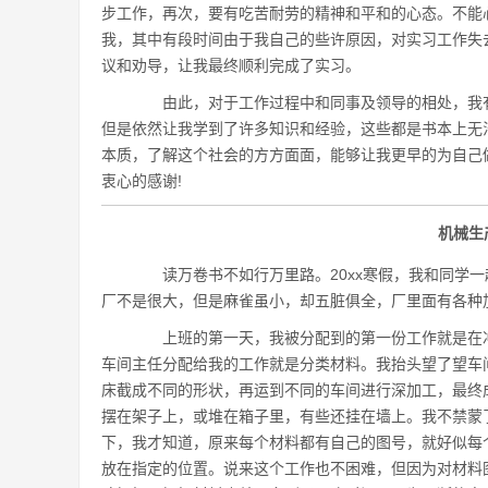
步工作，再次，要有吃苦耐劳的精神和平和的心态。不能
我，其中有段时间由于我自己的些许原因，对实习工作失
议和劝导，让我最终顺利完成了实习。
由此，对于工作过程中和同事及领导的相处，我有
但是依然让我学到了许多知识和经验，这些都是书本上无
本质，了解这个社会的方方面面，能够让我更早的为自己
衷心的感谢!
机械生
读万卷书不如行万里路。20xx寒假，我和同学一
厂不是很大，但是麻雀虽小，却五脏俱全，厂里面有各种
上班的第一天，我被分配到的第一份工作就是在冲
车间主任分配给我的工作就是分类材料。我抬头望了望车
床截成不同的形状，再运到不同的车间进行深加工，最终
摆在架子上，或堆在箱子里，有些还挂在墙上。我不禁蒙
下，我才知道，原来每个材料都有自己的图号，就好似每
放在指定的位置。说来这个工作也不困难，但因为对材料