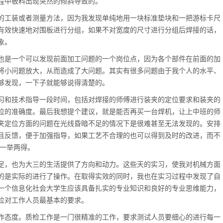
程中板料出现突然的倾斜导致的。
工装或者测量方法，因为我发现单纯地用一块标准垫块和一把游标卡尺
有效快速地对围板进行分组，如果不对宽度的尺寸进行分组后焊接的话，
象。
是一个可以发现前面加工问题的一个岗位点，因为各个部件在前面的加
将小问题放大，从而造成了大问题。其实有很多问题由于我个人的水平、
够发现，一下子就能够说得清楚的。
和技术指导一段时间，包括对焊接的师傅进行装夹的定位要求和装夹的
位的准确度。最后我想提个建议，就是能否再买一台焊机，让上中班的师
夹定位方面的问题在光线昏暗不足的情况下是很难甚至无法发现的。安排
且反馈，便于加强指导，如果工艺不合理的也可以得到及时的改进，而不
说一举两得。
，也为大三的生活提供了方向和动力。这些天的实习，使我对机械方面
的是实际的进行了操作。在取得实效的同时，我也在实习过程中发现了自
一个信息化社会大学生应该具备扎实的专业知识和良好的专业思维能力，
位对工作人员最基本的要求。
态度。质检工作是一门很精准的工作，要求测试人员要细心的进行每一