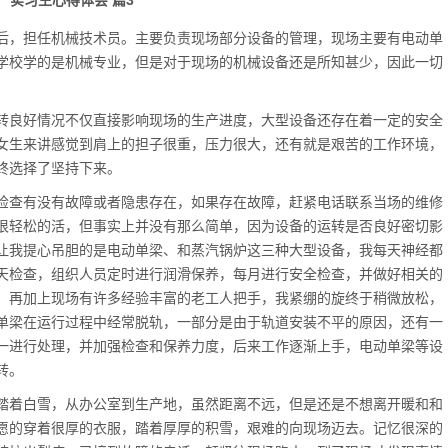
产实习生心得体会 篇3
后，担任机械技术员。主要负责现场部分设备的管理，现场主要有电动单
学校学的是机械专业，但是对于现场的机械设备还是所知甚少，因此一切
良好情况不仅直接影响现场的生产进度，大型设备还存在着一定的安全
女生来讲感觉到肩上的担子很重，压力很大，还有就是艰苦的工作环境，
终选择了坚持下来。
查有没有故障或者隐患存在，如果存在故障，赶紧电话联系当场的维修
很轻松的活，但事实上并没有那么简单，因为设备的运转是否良好密切影
让我提心吊胆的是电动单梁、和蒸汽锅炉这三种大型设备，我每天神经都
天检查，组织人员定时进行润滑保养，每月进行安全检查，并做好相关的
，再加上现场有许多经验丰富的老工人把手，我紧绷的旋终于稍微放松，
单梁在运行过程中经常脱轨，一部分是由于轨道安装不平的原因，还有一
一进行处理，并加强检查和保养力度，后来工作逐渐上手，电动单梁等设
转。
踏着白雪，从办公室到生产地，虽然距离不远，但是还是不想离开暖和和
愿的穿着很厚的衣服，踏着厚厚的积雪，艰难的向现场迈去。记忆很深的