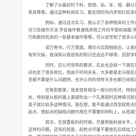
了解了从最初的下料，到铣、钻、车、镗、磨以及
夹具等等。通过这种轮岗实习，能在短时间内学到比较多
例如，通过这次实习，我认识了各种铣床的工作台
对刀及操作方法;学会操作普通铣床铣工件的平面和端面;
巧和数控机床的一些基本操作等等。可以说学到了很多以
读万卷书，行万里路。理论与实践相结合，让我在
有所欠缺，我深知以我现有的知识还远远不够用，回到学
同时，应公司领导的要求，在此也总结一下我在实
间也走了很多岗位，但由于时间关系，大多都是走马观花
至都不算是什么问题吧，也许公司的领导大多也都已经知
在氧割那里，我发现有相当一部分的毛坯，特别是
处，特别是从板料面上直接吹出一个孔再割时这种情况就
盖子就比较多这种情况。我在想，能不能通过改变起枪点
起点，使起点的缺陷问题作用在不需要的材料上，从而减
其次，在放置板料的时候，尽量将板料放水平，以
这样的问题。还有的就是，起枪点尽量不要放在后续加工