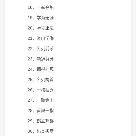
18、一举夺魁
19、学海无涯
20、学无止境
21、道山学海
22、名列前茅
23、艳冠群芳
24、摘得桂冠
25、名列榜首
26、一枝独秀
27、一骑绝尘
28、首屈一指
29、鹤立鸡群
30、出类拔萃