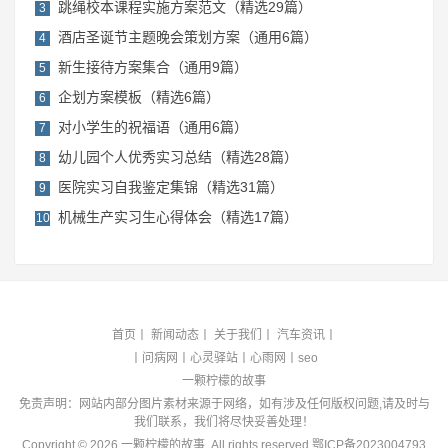
跳绳校本课程实施方案范文（精选29篇）
3
酒店圣诞节主题晚会策划方案（通用6篇）
4
新生接待方案集合（通用9篇）
5
企划方案模板（精选6篇）
6
对小学生的祝福语（通用6篇）
7
幼儿园个人优秀实习总结（精选28篇）
8
医院实习自我鉴定集锦（精选31篇）
9
机械生产实习生心得体会（精选17篇）
10
首页
丨
新闻动态
丨
关于我们
丨
汽车资讯
丨
丨
问病网
丨
心灵驿站
丨
心雨网
丨
seo
一颗柠檬的故事
免责声明：网站内部分图片素材来源于网络，如有涉及任何版权问题,请及时与
我们联系，我们将尽快妥善处理！
Copyright ©
2026
一颗柠檬的故事
. All rights reserved.
鄂ICP备2023004793