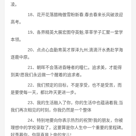
凌。
18、花开花落腊梅傲雪盼新春;春去春来长风破浪迎
高考。
19、各界精英大展宏图夺英魁;莘莘学子汇聚一堂学
本领。
20、点点心血勤育英才厚泽九州;滴滴汗水勇赴学海
逐鹿中原。
21、朝晖不会落进昏睡者的瞳仁。追求美，才能得
到美!愿我们永远做一个醒着的追求者。
22、我们预定的目标，不是享受，也不是受苦，而
是要使每一天，都比昨天更进一步。
23、我的生活融入了你，你的生活中也蕴涵着我;当
我们再次相见的时刻，你我仍然是一个整体
24、特别地要向你表示热烈的祝贺!我的朋友，你被
理想中的学校录取了，这要算是你人生中一个重要的里程碑。
好羡慕你，你简直是上帝的宠儿!