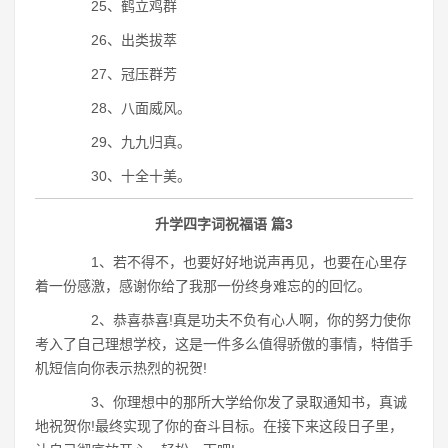
25、鹤立鸡群
26、出类拔萃
27、冠压群芳
28、八面威风。
29、九九归真。
30、十全十美。
升学四字词祝福语 篇3
1、若不得不，也要好好地说声再见，也要在心里存
着一份感激，感谢你给了我那一份终身难忘的的回忆。
2、恭喜恭喜!真是功夫不负有心人啊，你的努力使你
考入了自己理想学校，这是一件多么值得骄傲的事情，特借手
机短信向你表示热烈的祝贺!
3、你理想中的那所大学给你发了录取通知书，真诚
地祝贺你!最终实现了你的奋斗目标。在接下来这段日子里，