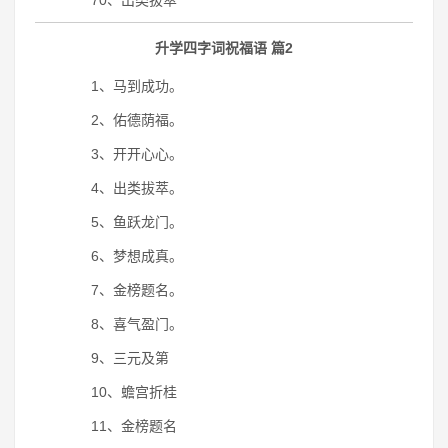
70、出类拔萃
升学四字词祝福语 篇2
1、马到成功。
2、佑德荫福。
3、开开心心。
4、出类拔萃。
5、鱼跃龙门。
6、梦想成真。
7、金榜题名。
8、喜气盈门。
9、三元及第
10、蟾宫折桂
11、金榜题名