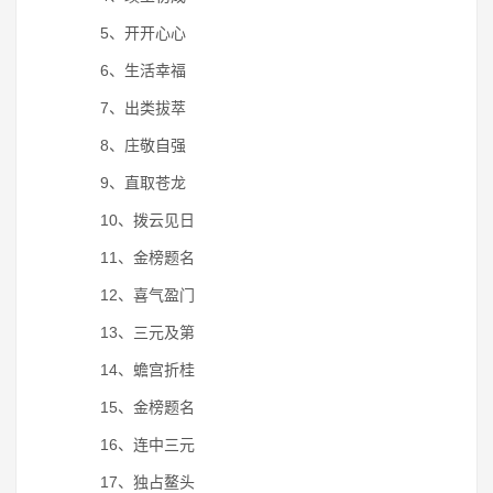
5、开开心心
6、生活幸福
7、出类拔萃
8、庄敬自强
9、直取苍龙
10、拨云见日
11、金榜题名
12、喜气盈门
13、三元及第
14、蟾宫折桂
15、金榜题名
16、连中三元
17、独占鳌头