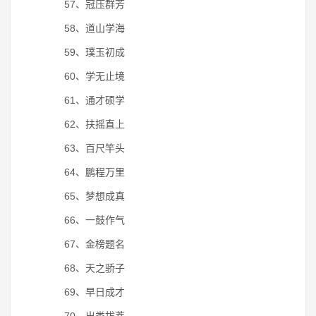
57、冠压群芳
58、道山学海
59、璞玉初成
60、学无止境
61、通才硕学
62、扶摇直上
63、百尺竿头
64、鹏程万里
65、梦想成真
66、一鼓作气
67、金榜题名
68、天之骄子
69、早日成才