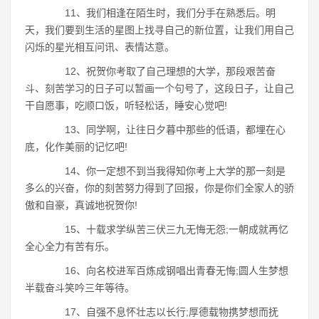
11、我们相逢在陌生时，我们分手在熟悉后。明
天，我们要到生活的星图上找寻自己的新位置，让我们用自己
闪烁的星光相互问讯、表情达意。
12、祝贺你考取了自己理想的大学，那段艰苦奋
斗、刻苦学习的日子可以暂画一个句号了，这段日子，让自己
干自愿事，吃顺口饭，听轻松话，睡安心觉吧!
13、同学啊，让往日夕暮中那些的低语，都埋在心
底，化作美丽的记忆吧!
14、你一定想不到当我得知你考上大学的那一刻是
多么的兴奋，你的刻苦努力得到了回报，你是你们全家人的骄
傲和自豪，真诚地祝贺你!
15、十载求学纵苦三伏三九无悔无怨;一朝成就再忆
全心全力有苦有乐。
16、向名校进军百炼成钢唱出青春无悔;圆人生梦想
半载奋斗笑吟三年等待。
17、自强不息怀壮志以长行;厚德载物携梦想而抚