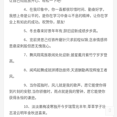
让自己彻底放开心、轻松一下吧!
4、在我印象中，你一直都很珍惜时间、勤奋好学，
我想上帝是公平的，是你在学习中奋斗不息的精神，让你在学
业上有如此的成功。祝贺你，朋友!
5、冬去春来好景年年有;辞旧迎新成绩步步高。
6、览前贤思己任铁杵磨针只求前程似锦;念亲情感师
恩悬梁刺股但愿无愧我心。
7、舞风翔鸾旌歌闹处处迎新;披星戴月紫竹宁岁岁登
高。
8、闻鸡起舞成就拼搏劲旅师;天道酬勤再现辉煌王者
风。
9、当你孤独时，风儿就是我的歌声，愿它能使你得
到片刻的安慰;当你骄傲时，雨点就是我的警钟，愿它能使你
获得永恒的谦逊。
10、淡淡墨梅凌寒独开今岁瑞雪兆丰年;莘莘学子壮
志凌云明年金秋送喜来。