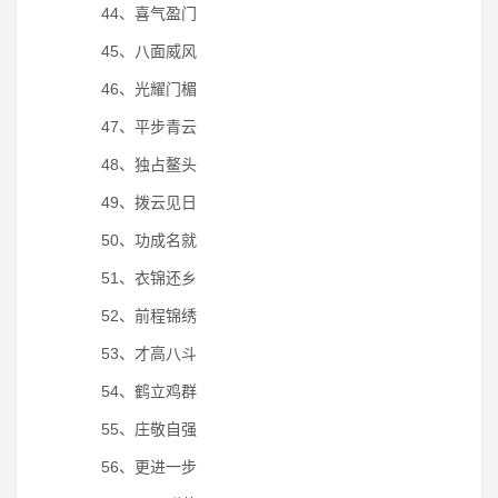
44、喜气盈门
45、八面威风
46、光耀门楣
47、平步青云
48、独占鳌头
49、拨云见日
50、功成名就
51、衣锦还乡
52、前程锦绣
53、才高八斗
54、鹤立鸡群
55、庄敬自强
56、更进一步