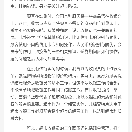
字，杜绝错误。另外要关注超市防损。
顾客在结账时，会因某种原因将一些商品留在收银台
上，这时，收银员应及时将顾客不需要的商品归位到货架上，
避免不必要的损耗。从某种程度上说，收银员也是兼职防损
员。此外还学了很多其他的知识，比如信用卡的识别与防伪，
顾客使用不同的信用卡应如何操作，人民币的识别与防伪，会
员卡的作用，退换货的一些相关知识，返券期间应如何操作，
遇到问题之后该如何处理等等。
在没有进行实习的时候，我曾以为收银员的工作很简
单，就是把顾客所选物品的价款结清。实际上，虽然为顾客提
供结账服务是收银员的基本工作，但这不是收银工作的全部，
不能简单地把收银工作等同于结账工作。有时收银员的一举一
动、言谈举止都代表了超市的形象，所以收银员的素质和对顾
客的服务很重要。超市作为一个经营实体，其经营特点决定了
超市收银工作必须配合整个超市的经营工作，以达到超市利润
最大化。
所以，超市收银员的工作职责还包括现金管理、推广