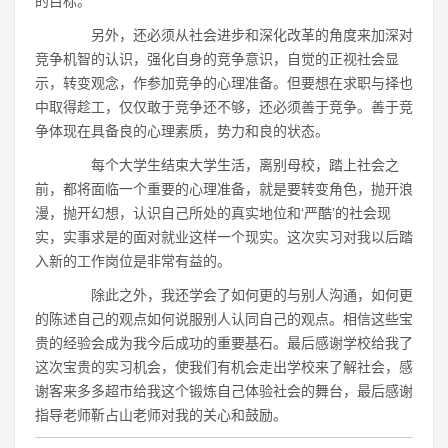
的目标。
另外，还必须从社会进步和深化改革的角度来加深对
竞争机智的认识，强化自身的竞争意识，自觉的正视社会显
示，转变观念，作参加竞争的心理准备。但要想在求职与择也
中取得趁工，仅仅敢于竞争还不够，还必须善于竞争。善于竞
争体现在具备良的心理素质，势力和良的状态。
每个大学生结束大学生活，离别母校，踏上社会之
前，都将面临一个重要的心理准备，就是要转变角色，抛开浪
漫，抛开幻想，认识自己所处的真实地位和‘严酷’的社会现
实，实事求是的面对就业这样一个现实。这次实习对我以后踏
入新的工作岗位是非常有益的。
除此之外，我还学会了如何更的与别人沟通，如何更
的陈述自己的观点如何说服别人认同自己的观点。相信这些宝
贵的经验会成为我今后成功的重要基石。最后感谢学校给我了
这次宝贵的实习机会，使我们有机会走出学校来了解社会，感
谢客来多多超市给我这个锻炼自己体验社会的舞台，最后感谢
指导老师靳占山老师对我的关心和鼓励。