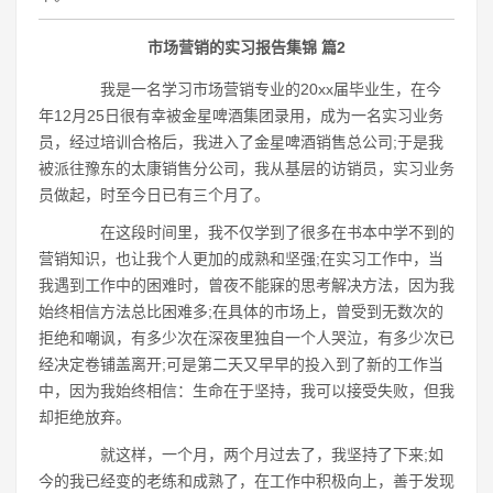
市场营销的实习报告集锦 篇2
我是一名学习市场营销专业的20xx届毕业生，在今
年12月25日很有幸被金星啤酒集团录用，成为一名实习业务
员，经过培训合格后，我进入了金星啤酒销售总公司;于是我
被派往豫东的太康销售分公司，我从基层的访销员，实习业务
员做起，时至今日已有三个月了。
在这段时间里，我不仅学到了很多在书本中学不到的
营销知识，也让我个人更加的成熟和坚强;在实习工作中，当
我遇到工作中的困难时，曾夜不能寐的思考解决方法，因为我
始终相信方法总比困难多;在具体的市场上，曾受到无数次的
拒绝和嘲讽，有多少次在深夜里独自一个人哭泣，有多少次已
经决定卷铺盖离开;可是第二天又早早的投入到了新的工作当
中，因为我始终相信：生命在于坚持，我可以接受失败，但我
却拒绝放弃。
就这样，一个月，两个月过去了，我坚持了下来;如
今的我已经变的老练和成熟了，在工作中积极向上，善于发现