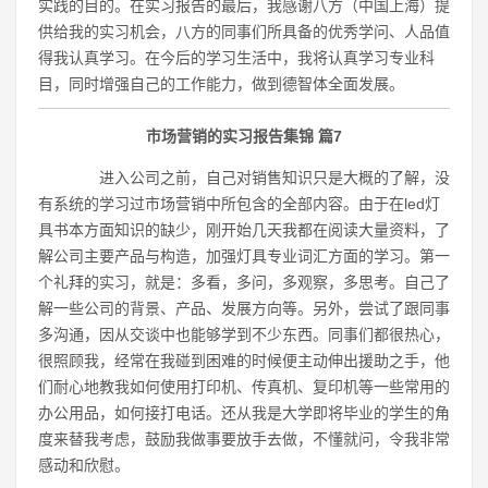
实践的目的。在实习报告的最后，我感谢八方（中国上海）提
供给我的实习机会，八方的同事们所具备的优秀学问、人品值
得我认真学习。在今后的学习生活中，我将认真学习专业科
目，同时增强自己的工作能力，做到德智体全面发展。
市场营销的实习报告集锦 篇7
进入公司之前，自己对销售知识只是大概的了解，没
有系统的学习过市场营销中所包含的全部内容。由于在led灯
具书本方面知识的缺少，刚开始几天我都在阅读大量资料，了
解公司主要产品与构造，加强灯具专业词汇方面的学习。第一
个礼拜的实习，就是：多看，多问，多观察，多思考。自己了
解一些公司的背景、产品、发展方向等。另外，尝试了跟同事
多沟通，因从交谈中也能够学到不少东西。同事们都很热心，
很照顾我，经常在我碰到困难的时候便主动伸出援助之手，他
们耐心地教我如何使用打印机、传真机、复印机等一些常用的
办公用品，如何接打电话。还从我是大学即将毕业的学生的角
度来替我考虑，鼓励我做事要放手去做，不懂就问，令我非常
感动和欣慰。