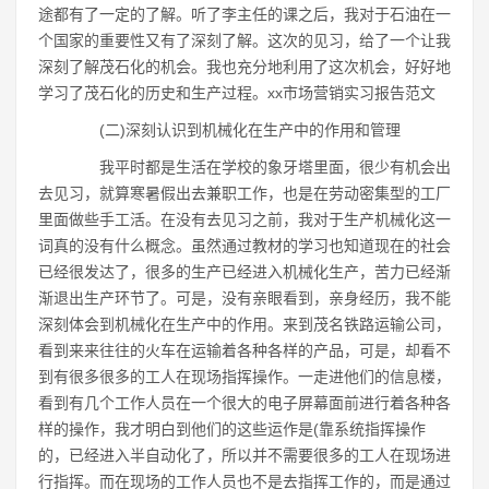
途都有了一定的了解。听了李主任的课之后，我对于石油在一
个国家的重要性又有了深刻了解。这次的见习，给了一个让我
深刻了解茂石化的机会。我也充分地利用了这次机会，好好地
学习了茂石化的历史和生产过程。xx市场营销实习报告范文
(二)深刻认识到机械化在生产中的作用和管理
我平时都是生活在学校的象牙塔里面，很少有机会出
去见习，就算寒暑假出去兼职工作，也是在劳动密集型的工厂
里面做些手工活。在没有去见习之前，我对于生产机械化这一
词真的没有什么概念。虽然通过教材的学习也知道现在的社会
已经很发达了，很多的生产已经进入机械化生产，苦力已经渐
渐退出生产环节了。可是，没有亲眼看到，亲身经历，我不能
深刻体会到机械化在生产中的作用。来到茂名铁路运输公司，
看到来来往往的火车在运输着各种各样的产品，可是，却看不
到有很多很多的工人在现场指挥操作。一走进他们的信息楼，
看到有几个工作人员在一个很大的电子屏幕面前进行着各种各
样的操作，我才明白到他们的这些运作是(靠系统指挥操作
的，已经进入半自动化了，所以并不需要很多的工人在现场进
行指挥。而在现场的工作人员也不是去指挥工作的，而是通过