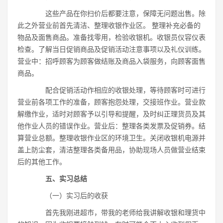
这些产品在你扫价后都要注意，保障无问题出售。除
此之外营业前首先清洁、整理收银作业区。 整理补充必备的
物品及面售商品。准备找零用，检验收银机。收银员仪容仪表
检查。了解当日促销商品及促销活动注意事项以及礼仪训练。
营业中：招呼顾客为顾客做结账及商品入袋服务，向顾客面售
商品。
配合促销活动作相应的收银处理，等待顾客时可进行
营业前各项工作的准备，顾客抱怨处理，交接班作业。营业款
解缴作业，适时对顾客予以引导和提醒，及时纠正理货员及其
他作业人员的错误作业。营业后：整理各类发票及促销券。结
算营业总额。整理收银作业区的环境卫生。关闭收银机电源并
盖上防尘套，清洁整理各类备用品，协助现场人员做营业结束
后的其他工作。
五、实习总结
（一）实习后的收获
首先我刚进超市，带我的老师给我讲解收银和理货中