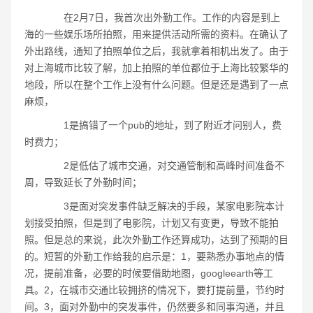
在2月7日，我首次出外勤工作。工作的内容是到上
海的一些娱乐场所拍照，用来提供活动所需的资料。在确认了
外出路线，通知了拍照单位之后，我就拿着相机出发了。由于
对上海城市比较了解，加上拍照的单位都位于上海比较繁华的
地段，所以在整个工作上没有什么问题。但是还是遇到了一点
麻烦，
1是搞错了一个pub的地址，到了附近才问别人，费
时费力；
2是低估了城市交通，对交通管制和高峰时间准备不
周，导致延长了外勤时间；
3是面对突发事件缺乏解决的手段，某家电影院本计
划接受拍照，但是到了电影院，计划又有变更，导致不能拍
照。但是总的来说，此次外勤工作还算成功，达到了预期的目
的。短暂的外勤工作给我的启示是：1，要熟悉办事地点的情
况，提前准备，必要的时候要借助地图，googleearth等工
具。2，在城市交通比较拥挤的情况下，要打提前量，节约时
间。3，面对外勤中的突发事件，仍然要多和同事沟通，并且