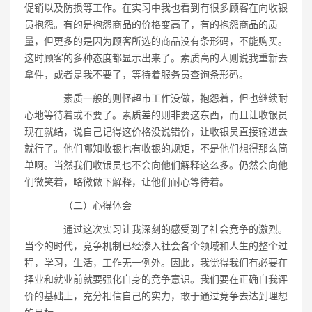
促销以及防损等工作。在实习中我也看到有很多顾客在向收银
员抱怨。有的是抱怨商品的价格变高了，有的抱怨商品的质
量，但更多的是因为顾客所选的商品没有条形码，不能购买。
这时顾客的多种态度都显示出来了。素质高的人则说我重新去
拿件，或者是我不要了，等待着服务员查询条形码。
素质一般的则怪超市工作没做，抱怨着，但也继续耐
心地等待着或不要了。素质差的则非要这东西，而且让收银员
现在就结，说自己记得这价格没说错价，让收银员直接输进去
就行了。他们哪知收银也有收银的规矩，不是他们想得那么简
单啊。当然我们收银员也不会向他们解释这么多。仍然会向他
们微笑着，略微做下解释，让他们耐心等待着。
（二）心得体会
通过这次实习让我深刻的感受到了社会竞争的激烈。
当今的时代，竞争机制已经渗入社会各个领域和人生的整个过
程，学习，生活，工作无一例外。因此，我觉得我们有必要在
择业和就业前就要强化自身的竞争意识。我们要在正确自我评
价的基础上，充分相信自己的实力，敢于通过竞争去达到理想