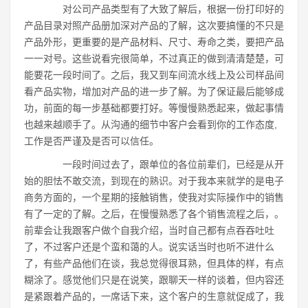
对公司产品类型有了大致了解后，根据一份打印好的
产品目录对照产品册加深对产品的了解，这次要搞懂的不只是
产品外形，更重要的是产品材料、尺寸、寿命之类，要把产品
一一对号。这些说看完很简单，不过真正的做到清清楚楚，可
能要花一段时间了。之后，我又到车间流水线上及公司样品间
看产品实物，增加对产品的进一步了解。为了保证最后能够成
功，前面的每一步基础都要打好。等慢慢熟悉起来，做起事情
也越来越顺手了。从沟通的细节中客户会看到你的工作态度,
工作是否严谨及是否可以信任。
一段时间过去了，跟单位的各位前辈们，已经是从开
始的胆怯不敢交流，到现在的熟识。对于我本来就学的是电子
商务方面的，一个星期的接触销售，使我对实际操作中的销售
有了一定的了解。之后，在慢慢熟悉了各个销售流程之后，。
前辈会让我跟客户做个自我介绍，当时自己都有点吞吞吐吐
了，不过客户还是个蛮和蔼的人。说实话当时也听不进什么
了，有些产品他们在谈，我总觉得很耳熟，但具体的样，有点
糊涂了。感觉他们只是在说笑，跟聊天一样的谈着，但内容还
是紧跟着产品的，一席话下来，这个客户的生意就促成了，我