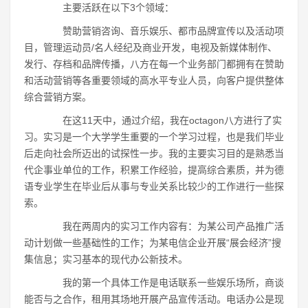
主要活跃在以下3个领域：
赞助营销咨询、音乐娱乐、都市品牌宣传以及活动项
目，管理运动员/名人经纪及商业开发，电视及新媒体制作、
发行、存档和品牌传播，八方在每一个业务部门都拥有在赞助
和活动营销等各重要领域的高水平专业人员，向客户提供整体
综合营销方案。
在这11天中，通过介绍，我在octagon八方进行了实
习。实习是一个大学学生重要的一个学习过程，也是我们毕业
后走向社会所迈出的试探性一步。我的主要实习目的是熟悉当
代企事业单位的工作，积累工作经验，提高综合素质，并为德
语专业学生在毕业后从事与专业关系比较少的工作进行一些探
索。
我在两周内的实习工作内容有：为某公司产品推广活
动计划做一些基础性的工作；为某电信企业开展“展会经济”搜
集信息；实习基本的现代办公新技术。
我的第一个具体工作是电话联系一些娱乐场所，商谈
能否与之合作，租用其场地开展产品宣传活动。电话办公是现