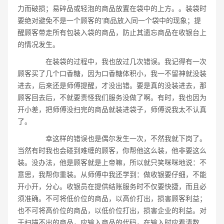
力而破损；易碎品或轻泡的商品放置在袋中的上方。。装袋时
要绝对避免不是一个顾客的'商品放入同一个袋中的现象；提
醒顾客带走所有包装入袋的商品，防止其遗忘商品在收银台上
的情况发生。
在装袋的过程中，我也放过几次错误。我记得有一次
顾客买了几个口香糖，因为口香糖体积小，我一不留神就没装
进去，后来还是师傅提醒，才没出错。要是真的没装进去，那
顾客回去后，不就要责怪我们服务没做了啊。有时，我也因为
开小差，把师傅没扫完的商品就装进袋子，师傅说我太不认真
了。
幸这样的错误也是偶尔发生一次，不然我就下岗了。
当然有时我也会碰到难缠的顾客，你帮他这么装，他非要这么
装。没办法，他是顾客就是上帝嘛，所以就只笑咪咪地说：不
意思，我帮你重装。从师傅中我还学到：做收银要仔细，不能
开小开，分心。收银员在提供结账服务时不仅要快捷，而且必
须准确。不可将低价位的商品，以高价打出，损害顾客利益；
也不可将高价位的商品，以低价位打出，损害企业的利益。对
于扫描不出的商品，应输入商品的代码，在输入时应看清数