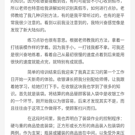
的知识。因为收银要接触到钱，有时可能会不小心收到假币，
所以老师也特意给我讲解如何识别真假币，如何进行点钞。老
师教给了我几种识别方法，有的是我平常听过的，也有的是平
常我很少注意的。看到以前我没注意到的，我特兴奋感觉像是
发现了新大陆似的。
练习点钞也很有意思。根据老师教我的方法，拿着一
打钱装模作样的学着。因为我手小，一打钱我都不拿。可我还
是很兴奋地练着，看着自己从最初很慢的速度点着到后来能用
很快的速度就能点完，就特别有成就感。
简单的培训结束后我迎来了我真正实习的第一个工作
日开始一天新奇的体验。收银课长把我分别配给师傅，让我跟
着她学习，给她打打下手。在收银这块我也学到了很多的知
识。首先就是装袋。将结算的商品替顾客装入袋中是收银工作
的一个环节，刚开始我以为很容易，后来才发现其实不是，而
且往往由于这项工作做得不，使顾客扫兴而归。
在这段时间里，我也弄明白了装袋作业的控制程序：
硬与重的商品垫底装袋；正方形或长方形的商品装入包装袋的
两例，作为支架；瓶装或罐装的商品放在中间，以免受外来压