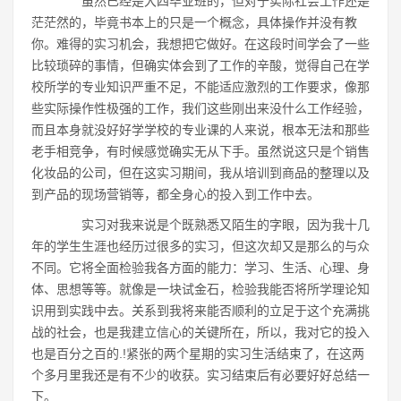
虽然已经是大四毕业班的，但对于实际社会工作还是
茫茫然的，毕竟书本上的只是一个概念，具体操作并没有教
你。难得的实习机会，我想把它做好。在这段时间学会了一些
比较琐碎的事情，但确实体会到了工作的辛酸，觉得自己在学
校所学的专业知识严重不足，不能适应激烈的工作要求，像那
些实际操作性极强的工作，我们这些刚出来没什么工作经验，
而且本身就没好好学学校的专业课的人来说，根本无法和那些
老手相竞争，有时候感觉确实无从下手。虽然说这只是个销售
化妆品的公司，但在这实习期间，我从培训到商品的整理以及
到产品的现场营销等，都全身心的投入到工作中去。
实习对我来说是个既熟悉又陌生的字眼，因为我十几
年的学生生涯也经历过很多的实习，但这次却又是那么的与众
不同。它将全面检验我各方面的能力：学习、生活、心理、身
体、思想等等。就像是一块试金石，检验我能否将所学理论知
识用到实践中去。关系到我将来能否顺利的立足于这个充满挑
战的社会，也是我建立信心的关键所在，所以，我对它的投入
也是百分之百的.!紧张的两个星期的实习生活结束了，在这两
个多月里我还是有不少的收获。实习结束后有必要好好总结一
下。