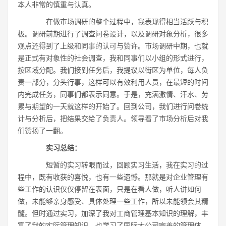
本人非常的慎重与认真。
在做市场调研的整个过程中，我表现得相当活跃与积
极。调研前期进行了调查问卷设计，以及调研对象分析，很多
观点还得到了上级和同事的认可与赞许。市场调研中期，也就
是正式有对象性的社会调查，我和同事们以小组的形式进行，
按区域分配。我们接到任务后，我提议以街区为单位，每人负
责一部分，分头行事，这样可以有效利用人员，在最短的时间
内完成任务，同事们都表示同意。于是，充满激情、汗水、劳
累与期望的一天就这样的开始了。回到公司，我们进行问卷统
计与分析后，把结果交给了负责人。领导看了市场分析后对我
们赞扬了一翻。
实习总结：
短暂的实习转眼而过，回顾实习生活，我在实习的过
程中，既有收获的喜悦，也有一些遗憾。那就是对企业管理有
些工作的认识仅仅停留在表面，只是在看人做，听人讲如何
做，未能够亲身感受、具体处理一些工作，所以未能领会其精
髓。但时通过实习，加深了我对工商管理基本知识的理解，丰
富了我的实际管理知识，也学习了国际大公司完善的管理体