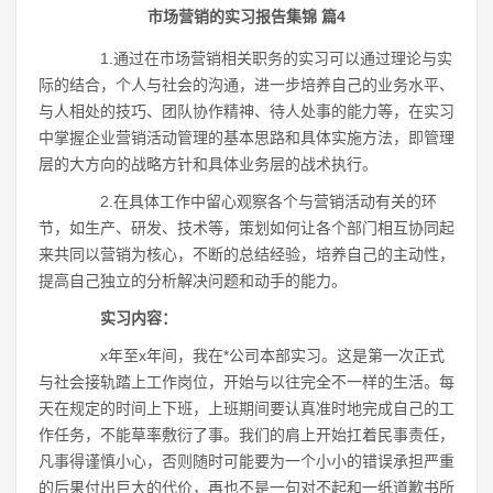
市场营销的实习报告集锦 篇4
1.通过在市场营销相关职务的实习可以通过理论与实
际的结合，个人与社会的沟通，进一步培养自己的业务水平、
与人相处的技巧、团队协作精神、待人处事的能力等，在实习
中掌握企业营销活动管理的基本思路和具体实施方法，即管理
层的大方向的战略方针和具体业务层的战术执行。
2.在具体工作中留心观察各个与营销活动有关的环
节，如生产、研发、技术等，策划如何让各个部门相互协同起
来共同以营销为核心，不断的总结经验，培养自己的主动性，
提高自己独立的分析解决问题和动手的能力。
实习内容：
x年至x年间，我在*公司本部实习。这是第一次正式
与社会接轨踏上工作岗位，开始与以往完全不一样的生活。每
天在规定的时间上下班，上班期间要认真准时地完成自己的工
作任务，不能草率敷衍了事。我们的肩上开始扛着民事责任，
凡事得谨慎小心，否则随时可能要为一个小小的错误承担严重
的后果付出巨大的代价，再也不是一句对不起和一纸道歉书所