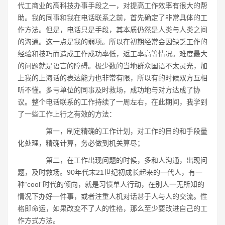
代工商业的高科技办事手段之一，对提高工作效率有很大的帮
助。我的同事和我在电话联系之前，首先确定了非常具体的工
作方法。但是，电话只是手段，其本质仍然是人类与人类之间
的沟通。这一点是我的弱项。所以在初期经常会因缺乏工作的
经验和技巧而造成工作成功率低，返工率高等情况。难度最大
的问题就是语言的障碍。极少数的当地群众国语不太灵光，加
上我的上海话的表达能力也非常有限，所以有的时候双方互相
听不懂。多亏单位的同事及时救场，成功地与对方达成了协
议。整个电话联系的工作持续了一周左右，在此期间，我学到
了一些工作上行之有效的方法：
第一，制定精确的工作计划，对工作的目的和手段量
化处理，精确计算，务必做到机关算尽；
第二，在工作出现问题的时候，多和人沟通，出现问
题，及时救场。90年代末21世纪初成长起来的一代人，有一
种“cool”时代的倾向，就是习惯单人行动，在别人一无所知的
情况下办好一件事，或者注重人机对话甚于人与人的交流。性
格即命运，如果改变不了人的性格，那么至少要改进自己的工
作方式方法。