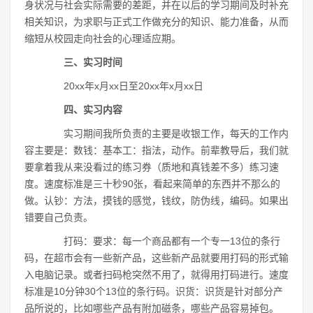
身状况与社会实际需要的差距，并在以后的学习期间及时补充
相关知识，为求职与正式工作做充分的知识、能力准备，从而
缩短从校园走向社会的心理适应期。
三、实习时间
20xx年x月xx日至20xx年x月xx日
四、实习内容
实习期间我所负责的主要是收银工作，每天的工作内
容主要是：数钱：基本工：指法，动作。前辈教导后，我们就
要拿着我从来没看过的练习券（质地和真钱差不多）练习速
度。速度标准是三十秒90张，看起来简单的东西并不那么的
做。认钞：方法，摸钱的感觉，钱纹，防伪线，编码。如果出
错要自己负责。
打码：要求：每一个商品都有一个专一13位的条行
码，在超市会有一些新产品，这些新产品就要用打码的形式输
入电脑记录。或者扫码枪突然不用了，就得用打码进行。速度
标准是10分钟30个13位的条行码。识货：识货是针对部分产
品所说的，比如哪些产品有附加磁条，哪些产品容易掉包。