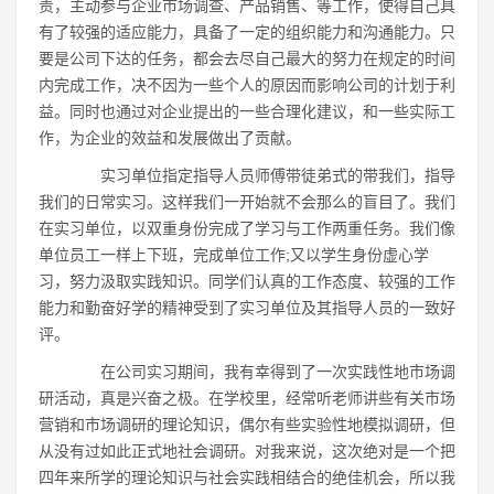
责，主动参与企业市场调查、产品销售、等工作，使得自己具
有了较强的适应能力，具备了一定的组织能力和沟通能力。只
要是公司下达的任务，都会去尽自己最大的努力在规定的时间
内完成工作，决不因为一些个人的原因而影响公司的计划于利
益。同时也通过对企业提出的一些合理化建议，和一些实际工
作，为企业的效益和发展做出了贡献。
实习单位指定指导人员师傅带徒弟式的带我们，指导
我们的日常实习。这样我们一开始就不会那么的盲目了。我们
在实习单位，以双重身份完成了学习与工作两重任务。我们像
单位员工一样上下班，完成单位工作;又以学生身份虚心学
习，努力汲取实践知识。同学们认真的工作态度、较强的工作
能力和勤奋好学的精神受到了实习单位及其指导人员的一致好
评。
在公司实习期间，我有幸得到了一次实践性地市场调
研活动，真是兴奋之极。在学校里，经常听老师讲些有关市场
营销和市场调研的理论知识，偶尔有些实验性地模拟调研，但
从没有过如此正式地社会调研。对我来说，这次绝对是一个把
四年来所学的理论知识与社会实践相结合的绝佳机会，所以我