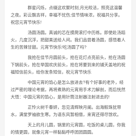
群星闪烁，点缀这欢聚时刻;月光皎洁，照亮这温馨
之夜。彩云飘吉祥，幸福不忧伤;佳节情味浓，祝福共分享。
祝您元宵节快乐!
汤圆汤圆。真诚的芯在摸爬滚打中历练。即使赴汤蹈
火，几度沉浮，把甜美送给人间。我们品尝着汤圆，感悟着人
生的苦辣甘甜。元宵节快乐!吃汤圆了吗?
我抢在佳节月圆前头，抢在花灯点亮前头，抢在汤圆
下锅前头，抢在举国欢庆前头，抢在将要到来的铺天盖地的祝
福短信前头，给你发条短信，祝元宵节快乐
中国元宵的馅心是怎么放进去?有个好事的老外，经
过严密的理论考据，再将煮熟的元宵用手术刀解剖，而后恍然
大悟：中国元宵的馅心，是用针筒注射器注射进去的!
正怜火树千春妍，忽见清辉映月阑。出海鲛珠犹带
水，满堂罗袖欲生寒。为语东风暂相借，来宵还得尽馀欢。
天上的月儿圆，锅里的元宵圆，吃饭的桌儿圆，你我
的情更圆，就像元宵一样黏黏呼呼团团圆圆。