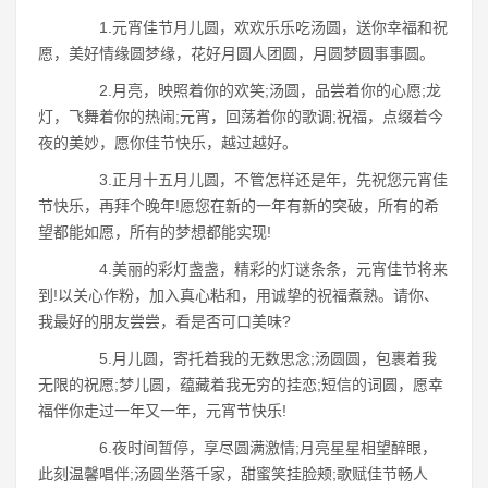
1.元宵佳节月儿圆，欢欢乐乐吃汤圆，送你幸福和祝
愿，美好情缘圆梦缘，花好月圆人团圆，月圆梦圆事事圆。
2.月亮，映照着你的欢笑;汤圆，品尝着你的心愿;龙
灯，飞舞着你的热闹;元宵，回荡着你的歌调;祝福，点缀着今
夜的美妙，愿你佳节快乐，越过越好。
3.正月十五月儿圆，不管怎样还是年，先祝您元宵佳
节快乐，再拜个晚年!愿您在新的一年有新的突破，所有的希
望都能如愿，所有的梦想都能实现!
4.美丽的彩灯盏盏，精彩的灯谜条条，元宵佳节将来
到!以关心作粉，加入真心粘和，用诚挚的祝福煮熟。请你、
我最好的朋友尝尝，看是否可口美味?
5.月儿圆，寄托着我的无数思念;汤圆圆，包裹着我
无限的祝愿;梦儿圆，蕴藏着我无穷的挂恋;短信的词圆，愿幸
福伴你走过一年又一年，元宵节快乐!
6.夜时间暂停，享尽圆满激情;月亮星星相望醉眼，
此刻温馨唱伴;汤圆坐落千家，甜蜜笑挂脸颊;歌赋佳节畅人