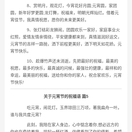
8、赏明月，观花灯，今宵花好月圆;元宵圆，家团
圆，新年好梦更圆;龙灯舞，祝福来，明朝光辉灿烂。借着元
宵佳节，我真情祝愿，愿你的未来更美好。
9、张灯结彩龙狮闹，团圆欢乐一家好，家庭事业火
红照，爱情友情亲情绕，平安健康都来到，真情滋润好运交，
元宵节的吉祥一路抛，洒下前程更美好，洒下明天如花娇。元
宵节快乐。
10、趁爆竹声还未消逝，先把最好的祝福，最美的
祝愿，最多的快乐，最真诚的问候，最强壮的健康，最祥和的
幸运，最美丽的祝福，送给你和你的家人，祝合家欢乐，元宵
节快乐!
关于元宵节的祝福语 篇5
吃元宵，闹花灯。玉界琼田三万顷，著我扁舟一叶。
谁与我共度元宵？
此刻，我陪在家人身边，心中惦念着你;想必远方的
你也在牵挂着我。端起一杯红酒，仿佛看到了你的倩影，希望