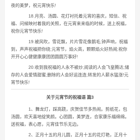
夜的美梦，祝元宵快乐!
18.月亮、汤圆、花灯衬托着元宵的喜庆，短信、祝
福、问候映衬着我的关照，在元宵来来临的时候，送上祝福，
祝你元宵节快乐!
19.被风吹，雪花飘，片片雪花像鹅毛;钟声响，祝福
到，声声祝福把你绕;元宵节，焰火高，颗颗焰火好热闹;祝你
开开心心健健康康团团圆圆万事好!
20.收到我祝福的人永不被炒;阅读的人会飞皇腾达;储
存的人会爱情甜蜜;删除的人会好运连连;转发的人薪水猛涨!元
宵节快乐!
关于元宵节的祝福语 篇3
1、舞龙灯，踩高跷，庆贺佳节多热闹。剪纸花，包
汤圆，欢天喜地绽笑颜。心团圆，美梦连，合家康乐福绵绵。
送祝福，表心愿，元宵佳节乐无边。
2、正月十五的月儿圆，正月十五的花灯艳，正月十