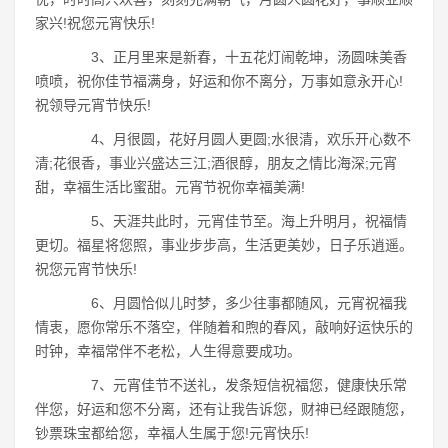
家兴!祝您元宵快乐!
3、正月里来是新春，十五花灯闹乾坤，汤圆味美香
喷喷，祝你佳节福满身，好运和你不离分，万事如意永开心!
祝领导元宵节快乐!
4、月很圆，花好月圆人更圆;水很清，欢乐开心数不
清;花很香，事业兴盛达三江;酒很醇，朋友之情比海深;元宵
甜，幸福生活比蜜甜。元宵节祝你幸福美满!
5、天涯共此时，元宵佳节至。海上升明月，祝福情
更切。福星将您照，事业步步高，生活更美妙，日子乐逍遥。
祝您元宵节快乐!
6、月圆恰似儿时梦，多少往事都随风，元宵祝福我
情衷，愿你常乐不落空，伴随着和煦的春风，敲响好运快乐的
时钟，幸福常伴不老松，人生得意要成功。
7、元宵佳节不送礼，发条短信祝福您，健康快乐常
伴您，好运和您不分离，还有让我告诉您，财神已经跟随您，
钞票珠宝都给您，幸福人生属于您!元宵快乐!