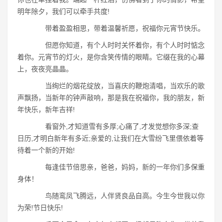
明年除夕，我们可以牵手共度!
带着盈盈相思，带着温馨祈愿，祝福你元宵节快乐。
但愿你知道，有个人时时关怀着你，有个人时时惦念
着你。元宵节的灯火，是你含笑传情的眼睛。它缀在我的心幕
上，夜夜亮晶晶。
当绚烂的烟花绽放，当喜庆的鞭炮清唱，当欢乐的歌
声飘扬，当新年的钟声敲响，那是我在祝福你，我的朋友，新
年快乐，新年吉祥!
看窗外,才知道雪有多厚;心痛了,才发觉想你多深;查
日历,才明白新年有多近;亲爱的,让我们在大雪纷飞里偎依着等
待着一个新的开始!
每逢佳节倍思亲，爸爸，妈妈，新的一年你们多保重
身体！
鸟随鸾凤飞腾远，人伴贤良品自高。今生今世我以你
为荣!节日快乐!