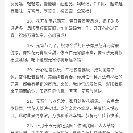
莫烫嘴，轻轻咬，慢慢嚼，细细品，喝喝汤，润润心，越吃越
有趣味！元宵节，享美食，祝团圆，全家福！
18、花开花落花满天，春日春景春风爽，福多财多
好运多，风顺雨顺事事顺，忙忙碌碌为工作，开开心心过元
宵。祝您万事如意，心想事成！
19、元宵节到了，祝你今后的日子像黑芝麻元宵般
健康，像桂花元宵般香甜，像五仁元宵般丰富，像豆沙元宵般
细腻延绵。吃下这碗元宵你将永远幸福！
20、开心粘着快乐，幸福包着健康，成功裹着幸
运，奋斗赶着智慧，美丽绕着青春，你用任一种方法包祝福的
元宵，都会有畅销的市场。比如，我帅气的发信息，就顺着跟
来了靓丽的你，虽然只是信息。呵呵，元宵节愉快。
21、元宵佳节欢乐渡，张灯结彩花拥簇。一夜鱼龙
酣畅舞，银花闪烁映火树。邀约亲友齐欢聚，美景怡人悦心
目。此时此景情意浓，万事和乐沐幸福。恭祝元旦佳节快乐。
22、正月十五元宵吃汤圆：你圆我圆，人人结缘！
日圆月圆，事事皆圆！人源福源，处处皆源！官源财源，源源