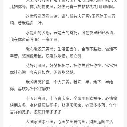
儿把你等，你我的情更圆，好像元宵一样黏黏糊糊团团圆圆。
这世界巡回看三遍，谁与我共庆元宵?玉界琼田三万
顷，着我扁舟一叶。
水是山的乡思，云是天的寄托，风在夜里轻轻私语，
我在你窗前吟唱：一家团圆。
我心我祝元宵节：生活正当午，金币不胜数，做活不
辛苦，悠闲像老鼠，浪漫似乐谱，随心舞!
花好月圆圆，好梦把把寻，把你关爱把你怜，常常把
你挂心间。今夜月如盘，汤圆甜又黏。
我的月亮如盘一个大元宵，我吃一半，余下一半给
你，喜欢吗?什么馅的?
十五月亮圆，十五喜庆多，全家团圆幸福多，心情愉
快朋友多，身体健康快乐多，财源滚滚来，钞票多多落，年年
吉祥如意多，祝愿好事多多多!
人圆家圆事业圆，心圆梦圆爱情圆，财圆运圆生活