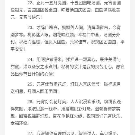
22、正月十五月亮圆，十五团圆吃汤圆，元宵圆圆
像银元，圆圆团团餐桌圆，吃着汤圆庆团圆，圆圆满满收美
元。元宵节快乐！
23、才辞广寒宫，飘飘落人间。清辉满窗帘，今宵
别梦寒。梅影迷人眼，烟花映红颜。幸福口中含，汤圆分外
甜。祝福心温暖，但愿人团圆。元宵佳节，祝您团团圆圆，平
平安安！
24、用呵护做濡米，揉捏进一颗真心，裹住美满与
甜蜜，灌以圣泉之水煮制，粘稠的浆汁是我的良苦用心，愿它
品出你节日什锦的心情！
25、元宵佳节闹花灯，灯红人喜庆佳节。碰杯邀月
送相思，月圆人圆乐团圆！
26、元宵灯会花灯美，人人沉浸欢乐颂，缤纷夜晚
伴笑颜，浓浓思念一线牵，用爱编织彩灯悬，温馨祈祷梦实
现，甜蜜祝福群灯现，百花争艳红火绽，祝同事们元宵快乐，
幸福环绕。
27、我深知你有理想远见、智慧过人、车见爆胎、