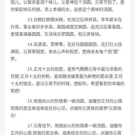
馅儿，让智多星调个味儿，让爱神包个汤圆。元宵节到了，愿
你架起快乐的锅，添上幸福的水，品尝这个美味的汤圆。
13.白糕红糕糯米糕，吃完过后样样高，年年薪水在
升高，事业看好步步高，甜圆咸圆芝麻圆，品完过后事事圆，
爱情美满最圆圆，生活快乐梦圆圆，祝元宵愉快。
14.风潇潇，雪寒寒，花好月圆圆圆团，花灯红火挂
满街，元宵寄相思，来去心声和祝愿，愿缘亲友每个团“圆”
梦。
15.正月十五的祝愿，是热气腾腾元宵中最为浓香的
甘甜;正月十五的祈盼，是寂静池塘里最为鲜艳的那朵莲;正月
十五的惦念，是过元宵节的时候，想起你，希望看到你幸福的
笑颜!
16.用我如火的热情煮一碗汤圆，温暖你正月的心情;
把我的思念串成串挂在你心空，点缀你元宵夜的美梦!元宵快
乐!
17.元宵佳节，用我如火的热情煮一碗汤圆，温暖你
正月的心情;把我的思念串、成串挂在你的心空，点缀你元宵