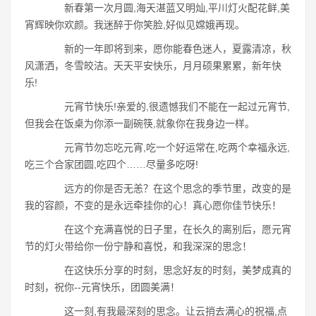
新春第一次月圆,海天湛蓝又明灿,平川灯火配花鲜,美
宵辉映你欢颜。我迷醉于你笑脸,好似见嫦娥再现。
新的一年即将到来，愿你能春色迷人，夏露清凉，秋
风潇洒，冬雪皎洁。天天平安快乐，月月硕果累累，新年快
乐!
元宵节快乐!亲爱的,很遗憾我们不能在一起过元宵节,
但我会在饭桌为你添一副碗筷,就象你在我身边一样。
元宵节勿忘吃元宵,吃一个好运常在,吃两个幸福永远,
吃三个合家团圆,吃四个……尽量多吃呀!
远方的你是否无恙？在这个思念的季节里，改变的是
我的容颜，不变的是永远牵挂你的心！真心愿你佳节快乐！
在这个充满喜悦的日子里，在长久的离别后，愿元宵
节的灯火带给你一份宁静和喜悦，和我深深的思念！
在这快乐分享的时刻，思念好友的时刻，美梦成真的
时刻，祝你--元宵快乐，团圆美满！
这一刻,有我最深刻的思念。让云捎去满心的祝福,点