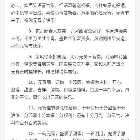
心口，欢声笑语喜气象。细语温馨送祝福，吉祥如意走好运，
心中愿望今日成，喜悦心情度新春，万事顺心过元宵。元宵节
来了，祝你元宵节快乐！
8、花灯闹春人欢笑，元宵甜蜜全家好，明月连接亲
人情，千里万里共今宵，盛世华年富贵多，风调雨顺平安道。
祝你元宵节快乐。
9、金风徐来拂阶庭，明月无价人有情。对酒吟诗盛
世景，轻歌曼舞到天明。国泰民安庆升平，家和人旺万事兴。
元宵吉时福祚长，唯愿祥瑞伴君行。
10、元宵到，送你一个汤圆，幸福为主料，开心、
浪漫、甜蜜、吉祥、健康、和睦是辅料，包裹一年的幸运，四
季的平安，愿你吃出元宵的快乐。
11、元宵佳节送礼物给你：十分快乐十分甜蜜十分
浪漫十分温馨十分幸福十分顺利！还有十分月光十分灵气，映
衬你百分百的美丽。
12、一碗元宵，盛满了甜蜜；一轮明月，充满了思