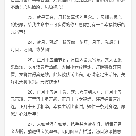
不断！心愿情愿，愿愿称心！
23、就是现在，用我最真切的思念。让风捎去满心
的祝愿，给我生命中不可多得的你！愿你拥有一个幸福快乐的
元宵节！
24、赏月，观灯，我等你！花灯，月下，我想你！
月圆，汤圆，缘梦圆！
25、正月十五佳节到，月圆人圆元宵闹。亲人团聚
乐淘淘，吃完汤圆看热闹。大街小巷放鞭炮，灯谜猜得汗直
冒。龙狮舞得真是妙，此起彼伏试比高。心满意足生活好，美
好明天将来到。元宵快乐！
26、正月十五月儿圆，欢乐喜庆到人间；正月十五
元宵甜，万里河山尽开颜，正月十五幸福绵，好运好事喜连
连，正月十五手相牵，幸福生活比蜜甜，短信一条到身边，愿
您开心过新年！
27、人如潮涌车如龙，携手并肩赏花灯，狮舞元宵
金龙腾，猜谜得宝笑盈盈。明月圆圆吉祥送，汤圆滚滚情意