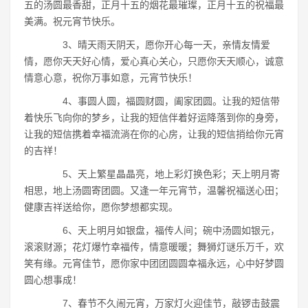
五的汤圆最香甜，正月十五的烟花最璀璨，正月十五的祝福最
美满。祝元宵节快乐。
3、晴天雨天阴天，愿你开心每一天，亲情友情爱
情，愿你天天好心情，爱心真心关心，只愿你天天顺心，诚意
情意心意，祝你万事如意，元宵节快乐！
4、事圆人圆，福圆财圆，阖家团圆。让我的短信带
着快乐飞向你的梦乡，让我的短信伴着好运降落到你的身旁，
让我的短信携着幸福流淌在你的心房，让我的短信捎给你元宵
的吉祥！
5、天上繁星晶晶亮，地上彩灯换色彩；天上明月寄
相思，地上汤圆寄团圆。又逢一年元宵节，温馨祝福送心田；
健康吉祥送给你，愿你梦想都实现。
6、天上明月如银盘，福传人间；碗中汤圆如银元，
滚滚财源；花灯爆竹幸福传，情意暖暖；舞狮灯谜乐万千，欢
笑有缘。元宵佳节，愿你家中团团圆圆幸福永远，心中好梦圆
圆心想事成！
7、春节不久闹元宵，万家灯火迎佳节，敲锣击鼓震