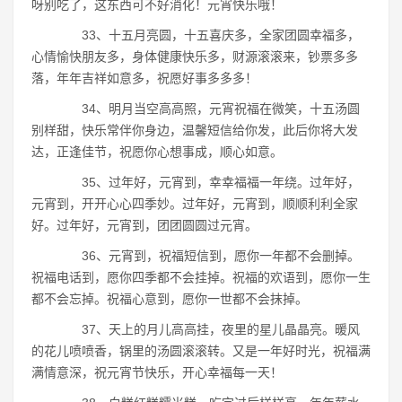
呀别吃了，这东西可不好消化！元宵快乐哦！
33、十五月亮圆，十五喜庆多，全家团圆幸福多，
心情愉快朋友多，身体健康快乐多，财源滚滚来，钞票多多
落，年年吉祥如意多，祝愿好事多多多！
34、明月当空高高照，元宵祝福在微笑，十五汤圆
别样甜，快乐常伴你身边，温馨短信给你发，此后你将大发
达，正逢佳节，祝愿你心想事成，顺心如意。
35、过年好，元宵到，幸幸福福一年绕。过年好，
元宵到，开开心心四季妙。过年好，元宵到，顺顺利利全家
好。过年好，元宵到，团团圆圆过元宵。
36、元宵到，祝福短信到，愿你一年都不会删掉。
祝福电话到，愿你四季都不会挂掉。祝福的欢语到，愿你一生
都不会忘掉。祝福心意到，愿你一世都不会抹掉。
37、天上的月儿高高挂，夜里的星儿晶晶亮。暖风
的花儿喷喷香，锅里的汤圆滚滚转。又是一年好时光，祝福满
满情意深，祝元宵节快乐，开心幸福每一天！