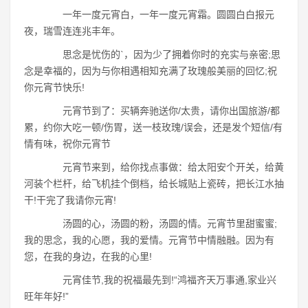
一年一度元宵白，一年一度元宵霜。圆圆白白报元
夜，瑞雪连连兆丰年。
思念是忧伤的`，因为少了拥着你时的充实与亲密;思
念是幸福的，因为与你相遇相知充满了玫瑰般美丽的回忆;祝
你元宵节快乐!
元宵节到了：买辆奔驰送你/太贵，请你出国旅游/都
累，约你大吃一顿/伤胃，送一枝玫瑰/误会，还是发个短信/有
情有味，祝你元宵节
元宵节来到，给你找点事做：给太阳安个开关，给黄
河装个栏杆，给飞机挂个倒档，给长城贴上瓷砖，把长江水抽
干!干完了我请你元宵!
汤圆的心，汤圆的粉，汤圆的情。元宵节里甜蜜蜜;
我的思念，我的心愿，我的爱情。元宵节中情融融。因为有
您，在我的身边，在我的心里!
元宵佳节,我的祝福最先到!“鸿福齐天万事通,家业兴
旺年年好!”