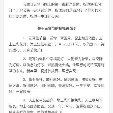
我预订元宵节晚上的第一束彩光给你，祝你快乐;预
订了元宵节第一碗汤圆给你，祝你圆圆满满;预订了最大的大
红灯笼给你，祝你一生红红火火!
关于元宵节的祝福语 篇7
1、元宵佳节至，送你一弯圆月，配上如意汤圆，加
上五彩花灯，添上短信祝福：元宵节玩的开心，吃的舒心，笑
的适心，元宵节快乐！
2、元宵为你扎个幸福花灯：以勤奋为骨架，以交际
为灯皮，以信念为灯芯，以热情做火焰，让理想的光芒照亮前
进的未来，新年里：祝好梦成真，理想实现！
3、事业高升，顺利就好。缔结良缘，甜蜜就好。财
运滚滚，够用就好。团团圆圆，美满就好。一生平安，幸福就
好！元宵快乐！
4、天上繁星晶晶亮，地上彩灯换色彩。天上明月寄
相思，地上汤圆寄团圆。又逢一年元宵节，温馨祝福送心田。
健康吉祥送给你，愿你梦想都实现。