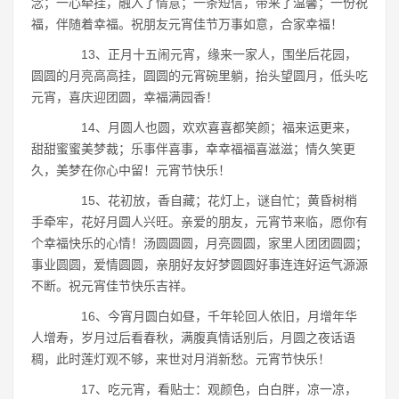
念；一心牵挂，融入了情意；一条短信，带来了温馨；一份祝
福，伴随着幸福。祝朋友元宵佳节万事如意，合家幸福！
13、正月十五闹元宵，缘来一家人，围坐后花园，
圆圆的月亮高高挂，圆圆的元宵碗里躺，抬头望圆月，低头吃
元宵，喜庆迎团圆，幸福满园香！
14、月圆人也圆，欢欢喜喜都笑颜；福来运更来，
甜甜蜜蜜美梦裁；乐事伴喜事，幸幸福福喜滋滋；情久笑更
久，美梦在你心中留！元宵节快乐！
15、花初放，香自藏；花灯上，谜自忙；黄昏树梢
手牵牢，花好月圆人兴旺。亲爱的朋友，元宵节来临，愿你有
个幸福快乐的心情！汤圆圆圆，月亮圆圆，家里人团团圆圆；
事业圆圆，爱情圆圆，亲朋好友好梦圆圆好事连连好运气源源
不断。祝元宵佳节快乐吉祥。
16、今宵月圆白如昼，千年轮回人依旧，月增年华
人增寿，岁月过后看春秋，满腹真情话别后，月圆之夜话语
稠，此时莲灯观不够，来世对月消新愁。元宵节快乐！
17、吃元宵，看贴士：观颜色，白白胖，凉一凉，