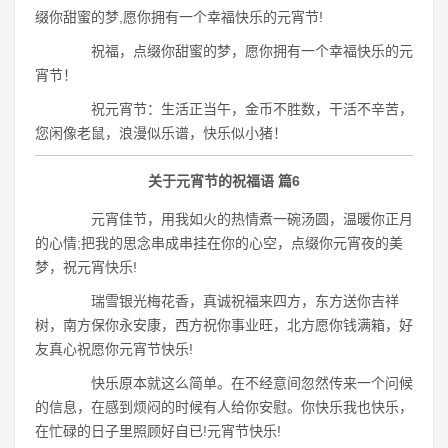
缀你甜蜜的梦,愿你拥有一个幸福快乐的元宵节!
祝福，点缀你甜蜜的梦，愿你拥有一个幸福快乐的元
宵节！
祝元宵节：生活正当午，金币不胜数，干活不辛苦，
您闲像老鼠，浪漫似乐谱，快乐似小猪！
关于元宵节的祝福语 篇6
元宵佳节，用我如火的热情煮一碗汤圆，温暖你正月
的心情;把我的思念串成串挂在你的心空，点缀你元宵夜的美
梦，祝元宵快乐!
瑞雪银光梅花香，真诚祝福来四方，东方送你吉祥
树，南方保你永安康，西方祝你事业旺，北方愿你钱满箱，好
友真心祝愿你元宵节快乐!
快乐原本就这么简单。在不经意间忽然传来一个问候
的信息，在感到烦闷的时候有人给你安慰。你快乐我也快乐，
在忙碌的日子里照顾好自已!元宵节快乐!