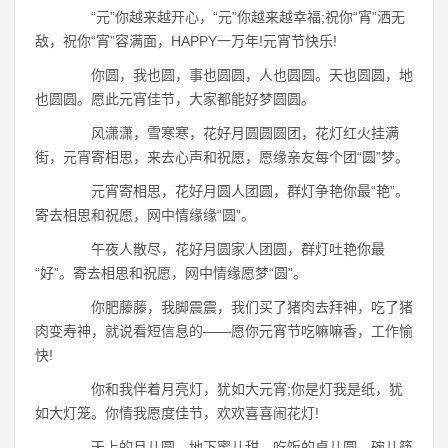
“元”你越来越开心，“元”你越来越幸福;祝你“宵”洒无
敌，祝你“宵”容满面，HAPPY一万年!元宵节快乐!
你圆，我也圆，事也圆圆，人也圆圆。天也圆圆，地
也圆圆。愿此元宵佳节，大家都能好梦圆圆。
风潇潇，雪寒寒，花好月圆圆圆团，花灯红火挂满
街，元宵寄相思，来去心声和祝愿，愿缘亲友每个团“圆”梦。
元宵寄相思，花好月圆人团圆，群灯争艳你最“艳”。
寄去相思和祝愿，网中情缘缘“圆”。
午夜人散尽，花好月圆家人团圆，群灯吐艳你最
“好”。寄去相思和祝愿，网中情缘愿梦“圆”。
你肥藤藤，我脚震震，我们买了猪肉去拜神，吃了猪
肉变寿神，就说看短信息的――愿你元宵节吃嘛嘛香，工作愉
快!
你和我伴着月亮灯，犹如大元宵;你是灯我是纸，犹
如大灯笼。你情我愿度佳节，欢欢喜喜闹花灯!
天上的月儿圆，地下蜜儿甜，吃饭的桌儿圆，碗儿筷