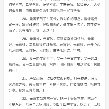
狗见不咬、鸟见落地、驴见不踢、宇宙无敌、超级天才、人类
的战斗机，值得我花费两毛钱恭祝你元宵节快乐！
28、元宵节到了！同伙，我对你的思念，就像这元
宵一样，塞得鼓鼓的，捏得圆圆的，煮在锅里沸了，盛在碗里
满了，含在嘴里，呀，太甜了！
29、元宵好，元宵妙，欢欢喜喜放彩炮啦。元宵
好，元宵妙，幸幸福福挂灯笼啦。元宵好，元宵妙，开开心心
吃汤圆啦。元宵好，元宵妙，快快乐乐过元宵啦。
30、又一轮美丽月亮，又一个元宵佳节，又一段幸
福时光，又一次真诚祝福，祝你：团团圆圆！甜甜蜜蜜！顺顺
利利！
31、群星闪烁，点缀这欢聚时刻。月光皎洁，照亮
这温馨之夜。彩云飘吉祥，幸福不忧伤。佳节情味浓，祝福共
分享。祝您元宵节快乐！
32、元宵节勿忘吃元宵，吃一个好运常在，吃两个
幸福永远，吃三个合家团圆，吃四个四季平安，吃五个……哎