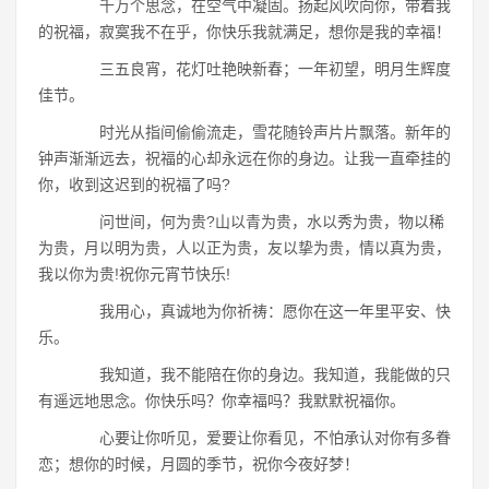
千万个思念，在空气中凝固。扬起风吹向你，带着我
的祝福，寂寞我不在乎，你快乐我就满足，想你是我的幸福！
三五良宵，花灯吐艳映新春；一年初望，明月生辉度
佳节。
时光从指间偷偷流走，雪花随铃声片片飘落。新年的
钟声渐渐远去，祝福的心却永远在你的身边。让我一直牵挂的
你，收到这迟到的祝福了吗?
问世间，何为贵?山以青为贵，水以秀为贵，物以稀
为贵，月以明为贵，人以正为贵，友以挚为贵，情以真为贵，
我以你为贵!祝你元宵节快乐!
我用心，真诚地为你祈祷：愿你在这一年里平安、快
乐。
我知道，我不能陪在你的身边。我知道，我能做的只
有遥远地思念。你快乐吗？你幸福吗？我默默祝福你。
心要让你听见，爱要让你看见，不怕承认对你有多眷
恋；想你的时候，月圆的季节，祝你今夜好梦！