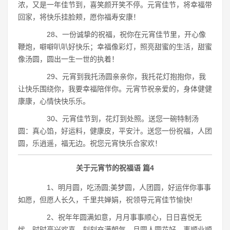
浓，又是一年佳节到，喜笑颜开笑不停。元宵佳节，将幸福带
回家，将快乐挂脸颊，愿你福寿安康！
28、一份诚挚的祝福，祝你在元宵佳节里，开心像
鞭炮，噼噼叭叭好快乐；幸福像彩灯，照亮甜蜜的生活，甜蜜
像汤圆，圆出一生一世的执着！
29、元宵到我托汤圆亲亲你，我托花灯抱抱你，我
让快乐围绕你，我要幸福陪伴你。元宵节祝亲爱的，身体健健
康康，心情快快乐乐。
30、元宵佳节到，花灯到处照。送您一碗特制汤
圆：真心馅，好运料，健康皮，平安汁。送您一份祝福，人团
圆，乐逍遥，福无边。祝您元宵快乐合家欢！
关于元宵节的祝福语 篇4
1、明月圆，吃汤圆;美梦圆，人团圆，好运伴你事事
如愿，但愿人长久，千里共婵娟，祝领导元宵佳节愉快!
2、祝年年圆满如意，月月事事顺心，日日喜悦无
忧，时时高兴欢喜，刻刻充满朝气，月圆人圆花好，事顺业顺