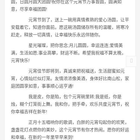
圆，日圆月圆大团圆!祝你在这个元宵节万事皆圆，圆满如
意，尽享幸福团圆!
元宵节到了，送上一碗用真情煮熟的爱心汤圆，让平
安载着它，知道你面前。愿这碗汤圆储存所有的温暖，将寒冷
赶走，释放一切真情，让幸福快乐永远伴随你。
星光璀璨，把你思念;月儿圆圆，幸运连连;爱情美
满，生活如愿;事业高攀，财运不断。希望我祝福不算太晚，
元宵快乐!
元宵佳节即将到，真诚来把祝福送，生活甜蜜如元
宵，心情灿烂似灯笼。友情浓浓像美酒，身体好比南山松，家
庭团圆享如意，事事顺心运亨通!
我是皮，你是陷，包个元宵碗里转;我是纸，你是
烛，糊个灯笼街上舞。我和你，把手牵，欢乐共度元宵节，祝
你幸福吉祥在新年!
正月十五唱响你的歌调，白胖的元宵勾起你的欢笑，
盏盏花灯点燃你的美妙，这个元宵节有你才热闹。愿你的好运
和幸福，在新的一年里早早来到!