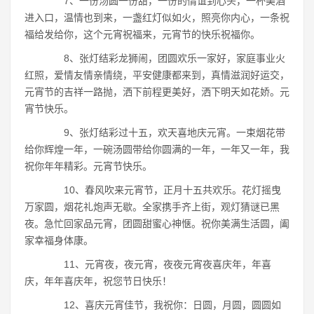
7、一份汤圆一份甜，一份的情谊到心头，一杯美酒
进入口，温情也到来，一盏红灯似如火，照亮你内心，一条祝
福给发给你，这个元宵祝福来，元宵节的快乐祝福你。
8、张灯结彩龙狮闹，团圆欢乐一家好，家庭事业火
红照，爱情友情亲情绕，平安健康都来到，真情滋润好运交，
元宵节的吉祥一路抛，洒下前程更美好，洒下明天如花娇。元
宵节快乐。
9、张灯结彩过十五，欢天喜地庆元宵。一束烟花带
给你辉煌一年，一碗汤圆带给你圆满的一年，一年又一年，我
祝你年年精彩。元宵节快乐。
10、春风吹来元宵节，正月十五共欢乐。花灯摇曳
万家圆，烟花礼炮声无歇。全家携手齐上街，观灯猜谜已黑
夜。急忙回家品元宵，团圆甜蜜心神惬。祝你美满生活圆，阖
家幸福身体康。
11、元宵夜，夜元宵，夜夜元宵夜喜庆年，年喜
庆，年年喜庆年，祝您节日快乐！
12、喜庆元宵佳节，我祝你：日圆，月圆，圆圆如