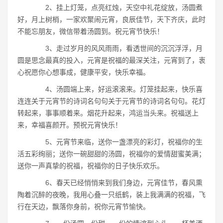
2、挂上灯笼，点亮红烛，天空中礼花绽放，汤圆煮
好，月上树梢，一家欢聚闹元宵，良辰佳节，天下齐庆，此时
不能忘朋友，微信带着汤圆到。祝元宵节快乐！
3、走过岁月的风风雨雨，看透世间的沉沉浮浮，月
圆是思念最真的投入，元宵是祝福的最深关注，元宵到了，衷
心祝愿你心想事成，健康平安，快乐幸福。
4、汤圆端上来，好运滚滚来。灯笼挂起来，快乐喜
连连关于元宵节的诗词名句句关于元宵节的诗词名句句。花灯
转起来，事事顺着来。烟花升起来，鸿运当头来。祝福送上
来，幸福喜颜开。预祝元宵快乐！
5、元宵节来临，送你一盏漂亮的彩灯，祝福你的生
活五彩绚丽；送你一碗甜甜的汤圆，祝福你的爱情甜蜜美满；
送你一声真挚的祝福，祝福你的日子快乐欢乐。
6、春天已经悄悄来到我们身边，元宵佳节，春风熏
陶着沉醉的夜晚，我用心叠一只纸鹤，装上我满满的祝福，飞
行在天边，飘落你身前，祝你元宵节愉快。