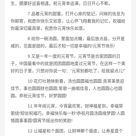
生，健康好运喜相逢。祝元宵幸运满，日日开心不断。
7.品着元宵的甜蜜，打开心扉的惦记，问候的信息为
你邮寄，祝愿你快乐又如意，让心怀飞翔着我的记忆，祝福给
你最深切最真挚，祝愿你元宵快乐如意。
8.给你一碗汤圆，里面加点糖，最后放点盐，分开是
咸的，见面是甜的，最后才知一切是幸福的!元宵节快乐!
9.又是一年一度的元宵节，元宵节是合家团圆的日
子，中国最看中的就是团团圆圆地度过元宵节，在这样一个美
好的日子里，只想对你说一句：“元宵别都吃了，给我留点儿!”
10.花灯吐艳映新春，汤也圆圆福也圆圆;良宵美景迎
佳节，事也圆圆财也圆圆;笙歌一曲唱佳音，人也圆圆心也圆
圆。恭祝元宵佳节，好梦圆圆!
11.年年闹元宵，今宵最欢笑，财神福星到，幸福常
萦绕!短信祝福巧，幸福快乐每一秒!恭祝月圆汤圆缘梦圆!人圆
情圆事事圆!圆宵节摇出你的笑脸!
12.让福星和个面团，让财神擀个面皮，让寿星盘个