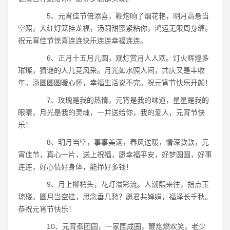
5、元宵佳节倍添喜，鞭炮响了烟花艳，明月高悬当
空照，大红灯笼挂龙福，汤圆甜蜜紧粘你，鸿运无限周身缠。
祝元宵佳节惊喜连连快乐连连幸福连连。
6、正月十五月儿圆，观灯赏月人人欢。灯火辉煌多
璀璨，猜谜的人儿竞风采。月光如水照人间，共庆又是丰收
年。汤圆圆圆暖心怀，幸福生活说不完。祝元宵节快乐开颜！
7、玫瑰是我的热情，元宵是我的味道，星星是我的
眼睛，月光是我的灵魂，一并送给你，我的爱人，元宵节快
乐！
8、明月当空，事事美满，春风送暖，情深款款，元
宵佳节，真心一片，送上祝福，愿幸福平安，好梦圆圆，好事
连连，好心情好身体，能挣好多钱！
9、月上柳梢头，花灯溢彩流。人潮熙来往，指点玉
琼楼。圆月当空挂，思念垂几愁？愿君共婵娟，福泽长千秋。
恭祝元宵节快乐！
10、元宵煮团圆，一家围成圈，鞭炮燃欢笑，老少