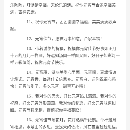
乐陶陶，灯谜猜幸福，天伦乐逍遥。祝你元宵节合家幸福美
满，吉祥安康。
11、祝你元宵节，团团圆圆幸福溢，美美满满歌声
起。
12、元宵佳节，愿君万事如意，合家幸福！
13、带着诚挚的祝福，祝福你元宵佳节好事如正月
十五的月儿一样圆，好运如汤圆一样圆又圆，好日子如彩灯一
样五彩缤纷，祝你元宵节快乐。
14、元宵甜，滋味美到心里面。元宵糯，真挚情谊
守承诺。元宵香，每逢佳节倍思乡。元宵白，送你祝福心畅
快！元宵节到了，多吃元宵，甜蜜开心哦！
15、我对你的思念，好比元宵馅儿满满。我对你的
祝愿，好比元宵外形圆圆。我对你的眷恋，好比元宵味道甜
甜。元宵节将来到，提前祝你幸福蔓延！
16、元宵佳节闹花灯，花灯粘满千纸鹤。举杯邀月
寄相思，水是山的乡思，云是天的依托，风在夜里轻轻思语，