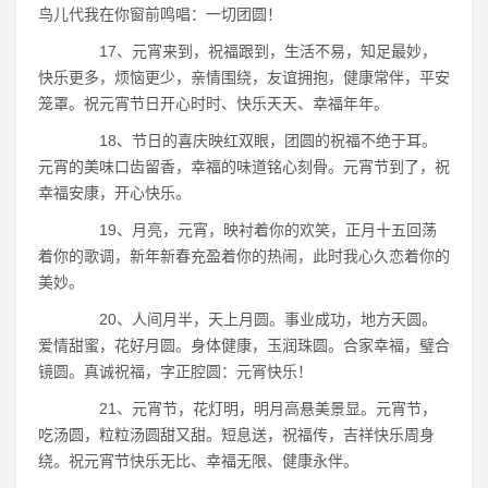
鸟儿代我在你窗前鸣唱：一切团圆！
17、元宵来到，祝福跟到，生活不易，知足最妙，
快乐更多，烦恼更少，亲情围绕，友谊拥抱，健康常伴，平安
笼罩。祝元宵节日开心时时、快乐天天、幸福年年。
18、节日的喜庆映红双眼，团圆的祝福不绝于耳。
元宵的美味口齿留香，幸福的味道铭心刻骨。元宵节到了，祝
幸福安康，开心快乐。
19、月亮，元宵，映衬着你的欢笑，正月十五回荡
着你的歌调，新年新春充盈着你的热闹，此时我心久恋着你的
美妙。
20、人间月半，天上月圆。事业成功，地方天圆。
爱情甜蜜，花好月圆。身体健康，玉润珠圆。合家幸福，璧合
镜圆。真诚祝福，字正腔圆：元宵快乐！
21、元宵节，花灯明，明月高悬美景显。元宵节，
吃汤圆，粒粒汤圆甜又甜。短息送，祝福传，吉祥快乐周身
绕。祝元宵节快乐无比、幸福无限、健康永伴。