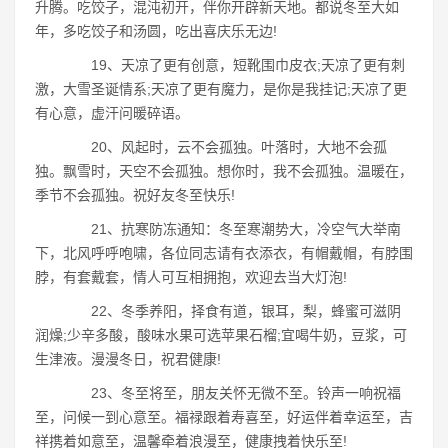
升腾。吃饺子，混沌初开，伴你开辟新天地。都说冬至大如
年，多吃饺子和汤圆，吃出喜庆乐无边!
19、天凉了更有创意，短靴围巾皮衣;天凉了更有刺
激，大雪圣诞情系;天凉了更有魔力，是你是我挂记;天凉了更
有心意，虚汗问暖碎语。
20、风起时，云不会孤独。叶落时，大地不会孤
独。飘雪时，天空不会孤独。想你时，我不会孤独。温暖在，
季节不会孤独。祝好友冬至快乐!
21、抗寒防冻通知：冬至寒潮势大，冷空气大举南
下，北风呼呼咆啸，各位同志请有衣添衣，有帽戴帽，有脖围
脖，有套戴套，情人可互相拥抱，欢迎去当大灯泡!
22、冬季养阳，择食有道，银耳，梨，蜂蜜可滋阴
润燥;少辛多酸，酸味水果可选苹果石榴;宜喝牛奶，豆浆，可
生津液。漫漫冬日，祝君健康!
23、冬至将至，朋友关怀无微不至。铃声一响祝福
至，问候一到心意至。福禄跟着寿喜至，好运伴着幸运至，吉
祥携着如意至，温馨牵着浪漫至，健康拽着快乐至!