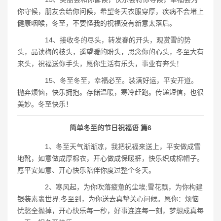
你守候，朋友会给你问候，希望冬天衣服穿厚，疾病不会堵上
健康咽喉，冬至，不要怪我的祝福没有新意太落后。
14、接收冬的尽头，转发春的开头，观赏雪的势
头，品读梅的枝头，遥望暖的盼头，思念你的心头，冬至大有
来头，祝福送你手头，愿你生活有乐头，事业有奔头！
15、冬至冬至，幸福必至。装满好运，平安开道。
抛弃烦恼，快乐拥抱。存储温暖，寒冷赶跑。传递短信，也很
美妙。冬至快乐！
简单冬至的节日祝福语 篇6
1、冬至天气渐渐凉，我把祝福来送上，平安做成雪
地靴，如意做成厚棉衣，开心做成保暖裤，快乐织成棉帽子。
愿平安如意、开心快乐陪伴你度过整个冬天。
2、寒风起，为你吹落疲惫的尘埃;雪花飘，为你构建
银装素裹世界;冬至到，为你送去真挚关心问候。愿你：烦恼
忧愁全抛掉，开心快乐每一秒，好事连连每一刻，梦想成真每