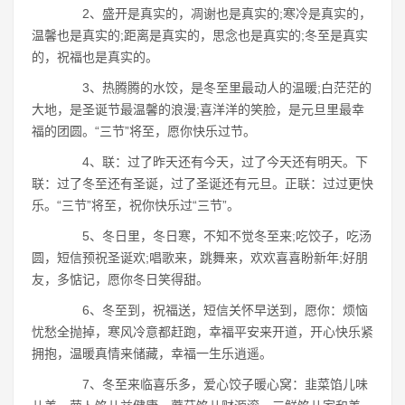
2、盛开是真实的，凋谢也是真实的;寒冷是真实的，
温馨也是真实的;距离是真实的，思念也是真实的;冬至是真实
的，祝福也是真实的。
3、热腾腾的水饺，是冬至里最动人的温暖;白茫茫的
大地，是圣诞节最温馨的浪漫;喜洋洋的笑脸，是元旦里最幸
福的团圆。“三节”将至，愿你快乐过节。
4、联：过了昨天还有今天，过了今天还有明天。下
联：过了冬至还有圣诞，过了圣诞还有元旦。正联：过过更快
乐。“三节”将至，祝你快乐过“三节”。
5、冬日里，冬日寒，不知不觉冬至来;吃饺子，吃汤
圆，短信预祝圣诞欢;唱歌来，跳舞来，欢欢喜喜盼新年;好朋
友，多惦记，愿你冬日笑得甜。
6、冬至到，祝福送，短信关怀早送到，愿你：烦恼
忧愁全抛掉，寒风冷意都赶跑，幸福平安来开道，开心快乐紧
拥抱，温暖真情来储藏，幸福一生乐逍遥。
7、冬至来临喜乐多，爱心饺子暖心窝：韭菜馅儿味