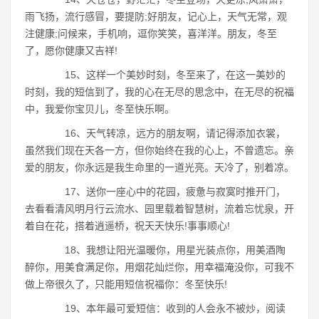
雨飞扬，流行感冒，要提防;好朋友，记心上，天气无常，观
注健康;问候来，手机响，逗你笑笑，喜洋洋。朋友，冬至
了，愿你健康又吉祥!
15、这样一个美妙时刻，冬至来了，在这一美妙的
时刻，我的短信到了，我的心在无尽的思念中，在无尽的祝福
中，我爱你宝贝儿，冬至快乐啊。
16、天气转凉，远方的朋友啊，请记得添加衣裳，
虽然我们现在天各一方，但你始终在我的心上，不曾遗忘。亲
爱的朋友，你永远是我生命里的一道光亮。天冷了，别着凉。
17、送你一座心中的花园，疲惫与寂寞时推开门，
去看看清风明月行云流水、园里载着智慧树，流着忘忧泉，开
着自在花，搭着逍遥桥，祝天天快乐!事事顺心!
18、我想让阳光温暖你，用星光装点你，用美酒陶
醉你，用美食满足你，用烟花灿烂你，用幸福淹没你，可我不
做上帝很久了，只能用短信祝福你：冬至快乐!
19、本年最可爱短信：收到的人会永不被炒，阅读