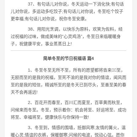
37、有句话儿对你说，冬天运动一下消化快;有句话
儿对你说，多运动多吃饺子;有句话儿对你说，冬至吃个饺子
更幸福;有句话儿对你说，祝你冬至安康。
38、用阳光烹调，以快乐为原料，欢笑为佐料，经
过祝福的过味，做成美味的“心灵鸡汤”，冬至日来临暖暖身
子，祝健康平安，事业蒸蒸日上!
简单冬至的节日祝福语 篇4
1、冬至冬至无所不至，所有的愿望都将沓来至，
无胫而至的是我的祝福，至死不渝的是我对你的情谊，闻风而
至的是我的短信，精诚所至的是冬天已到尽头，至善至美的春
天不会再遥远!
2、百花开而春至，百川汇而夏至，百草黄而秋至，
问候来而冬至。冬至，预示着你：机会将至、好运将至、成功
将至、幸福将至，健康快乐与你保持一致!
3、冬至到，情感的围墙，抵御风寒;友情的篝火，温
暖心灵;情谊的衣裤，保暖御寒;问候的电波，悦动心弦。愿你