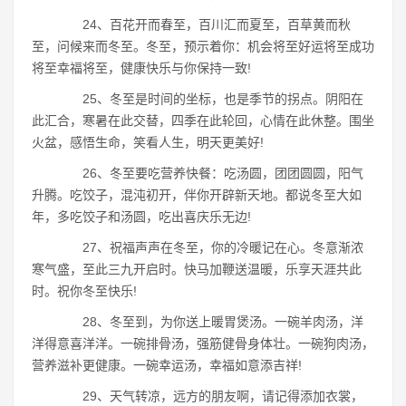
24、百花开而春至，百川汇而夏至，百草黄而秋
至，问候来而冬至。冬至，预示着你：机会将至好运将至成功
将至幸福将至，健康快乐与你保持一致!
25、冬至是时间的坐标，也是季节的拐点。阴阳在
此汇合，寒暑在此交替，四季在此轮回，心情在此休整。围坐
火盆，感悟生命，笑看人生，明天更美好!
26、冬至要吃营养快餐：吃汤圆，团团圆圆，阳气
升腾。吃饺子，混沌初开，伴你开辟新天地。都说冬至大如
年，多吃饺子和汤圆，吃出喜庆乐无边!
27、祝福声声在冬至，你的冷暖记在心。冬意渐浓
寒气盛，至此三九开启时。快马加鞭送温暖，乐享天涯共此
时。祝你冬至快乐!
28、冬至到，为你送上暖胃煲汤。一碗羊肉汤，洋
洋得意喜洋洋。一碗排骨汤，强筋健骨身体壮。一碗狗肉汤，
营养滋补更健康。一碗幸运汤，幸福如意添吉祥!
29、天气转凉，远方的朋友啊，请记得添加衣裳，