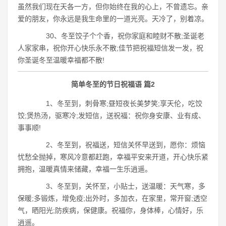
虽然我们现在天各一方，但你始终在我的心上，不曾遗忘。亲
爱的朋友，你永远是我生命里的一道光亮。天冷了，别着凉。
30、冬至饺子个个香，祝你家庭和睦财不散;圣诞老
人家家串，祝你开心快乐永不散;佳节把祝福短信发一发，祝
你圣诞冬至温暖幸福都不散!
简单冬至的节日祝福语 篇2
1、冬至到，刺骨寒;昼短夜长美梦笑;享天伦，吃饺
饺;煲热汤，驱寒冷;发短信，送祝福：祝你身安康、业有成、
事事顺!
2、冬至到，祝福送，短信关怀早送到，愿你：烦恼
忧愁全抛掉，寒风冷意都赶跑，幸福平安来开道，开心快乐紧
拥抱，温暖真情来储藏，幸福一生乐逍遥。
3、冬至到，关怀至，小贴士，送温暖：天气寒，多
保暖;多锻炼，增免疫;出外时，多加衣，在家里，常开窗;透空
气，晒阳光;防疾病，保健康。祝福你，身体棒，心情好，乐
逍遥。