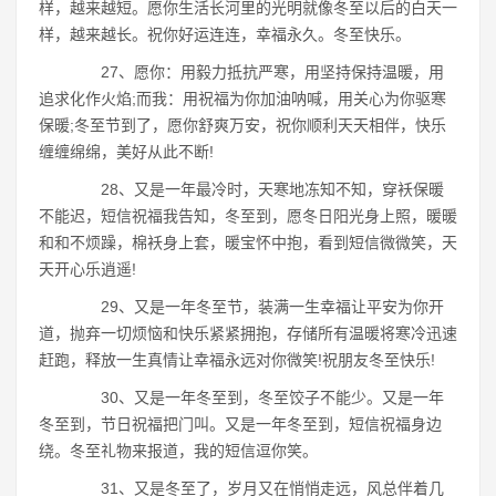
样，越来越短。愿你生活长河里的光明就像冬至以后的白天一
样，越来越长。祝你好运连连，幸福永久。冬至快乐。
27、愿你：用毅力抵抗严寒，用坚持保持温暖，用
追求化作火焰;而我：用祝福为你加油呐喊，用关心为你驱寒
保暖;冬至节到了，愿你舒爽万安，祝你顺利天天相伴，快乐
缠缠绵绵，美好从此不断!
28、又是一年最冷时，天寒地冻知不知，穿袄保暖
不能迟，短信祝福我告知，冬至到，愿冬日阳光身上照，暖暖
和和不烦躁，棉袄身上套，暖宝怀中抱，看到短信微微笑，天
天开心乐逍遥!
29、又是一年冬至节，装满一生幸福让平安为你开
道，抛弃一切烦恼和快乐紧紧拥抱，存储所有温暖将寒冷迅速
赶跑，释放一生真情让幸福永远对你微笑!祝朋友冬至快乐!
30、又是一年冬至到，冬至饺子不能少。又是一年
冬至到，节日祝福把门叫。又是一年冬至到，短信祝福身边
绕。冬至礼物来报道，我的短信逗你笑。
31、又是冬至了，岁月又在悄悄走远，风总伴着几