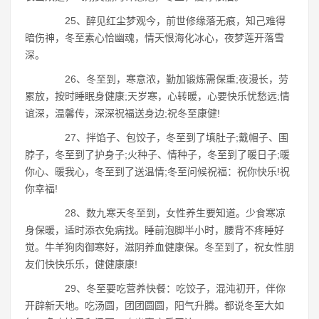
25、醉见红尘梦观今，前世修缘落无痕，知己难得
暗伤神，冬至素心恰幽魂，情天恨海化冰心，夜梦莲开落雪
深。
26、冬至到，寒意浓，勤加锻炼需保重;夜漫长，劳
累放，按时睡眠身健康;天岁寒，心转暖，心要快乐忧愁远;情
谊深，温馨传，深深祝福送身边;祝冬至康健!
27、拌馅子、包饺子，冬至到了填肚子;戴帽子、围
脖子，冬至到了护身子;火种子、情种子，冬至到了暖日子;暖
你心、暖我心，冬至到了送温情;冬至问候祝福：祝你快乐!祝
你幸福!
28、数九寒天冬至到，女性养生要知道。少食寒凉
身保暖，适时添衣免病找。睡前泡脚半小时，腰背不疼睡好
觉。牛羊狗肉御寒好，滋阴养血健康保。冬至到了，祝女性朋
友们快快乐乐，健健康康!
29、冬至要吃营养快餐：吃饺子，混沌初开，伴你
开辟新天地。吃汤圆，团团圆圆，阳气升腾。都说冬至大如