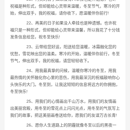
祝福是种形式，但却能给心灵带来温暖，冬至节气，寒冷的开
始，伸出双手，我的祝福，请你收下，愿温暖伴你前行!
22、再美的日子如果没人牵挂也是种遗憾。也许祝
福只是一种形式，但却能给心灵带来温馨，所以我花了十分钱
发条信息给您，祝冬至快乐!
23、云带给您好运，阳送给您温暖，冰霜融化您的
忧愁，雪花映出您的温柔。寒冷的开始，温暖伴你前行，冬至
节气，伸出双手，我的祝福，请您轻轻收下。
24、用我最真挚的问候，温暖你寒冷的冬至，用我
最热情的关怀融化你心里的悲伤，用我最深沉的祝福敲响你心
头快乐的大门。冬至到，让我这短短的信息将远方的你拥抱，
冬至快乐!
25、用我们的心情画出千山万水，用我们的友情画
出美丽宫殿，用冬至的雪花点上闪闪光点，用冬至的气氛写上
我们的故事，把这美丽画卷送给你，愿我们的友谊万古长青!
26、愿你人生道路上的阴霾就像冬至以后的黑夜一