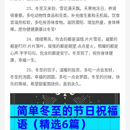
23、冬至又来到，雪花满天飘。天寒地冻日，养肾
很重要。多吃动物性食品和豆类，补充维生素和无机盐。饮食
宜温热松软，多吃些苦味食物。滋阴潜阳、增加热量，身体棒
棒。愿你健健康康过冬至!
24、缕缕寒风，吹去的都是温情;片片雪花，凝聚的
都是叮咛;片片落叶，摇曳的都是期望;点点星火，照耀的都是
心声;字字句句，包含的都是安宁。冬至到了，祝你身体健
康，幸福一生。
25、冬至的饺子，温暖的投资，多吃一点会发财，
冬至的汤圆，幸福的团圆，多吃一点会梦圆，冬至的问候，快
乐的等候，希望甜蜜围绕你，直到永久。