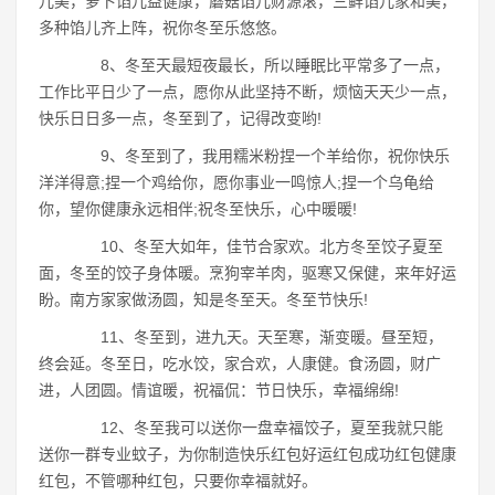
儿美，萝卜馅儿益健康，蘑菇馅儿财源滚，三鲜馅儿家和美，
多种馅儿齐上阵，祝你冬至乐悠悠。
8、冬至天最短夜最长，所以睡眠比平常多了一点，
工作比平日少了一点，愿你从此坚持不断，烦恼天天少一点，
快乐日日多一点，冬至到了，记得改变哟!
9、冬至到了，我用糯米粉捏一个羊给你，祝你快乐
洋洋得意;捏一个鸡给你，愿你事业一鸣惊人;捏一个乌龟给
你，望你健康永远相伴;祝冬至快乐，心中暖暖!
10、冬至大如年，佳节合家欢。北方冬至饺子夏至
面，冬至的饺子身体暖。烹狗宰羊肉，驱寒又保健，来年好运
盼。南方家家做汤圆，知是冬至天。冬至节快乐!
11、冬至到，进九天。天至寒，渐变暖。昼至短，
终会延。冬至日，吃水饺，家合欢，人康健。食汤圆，财广
进，人团圆。情谊暖，祝福侃：节日快乐，幸福绵绵!
12、冬至我可以送你一盘幸福饺子，夏至我就只能
送你一群专业蚊子，为你制造快乐红包好运红包成功红包健康
红包，不管哪种红包，只要你幸福就好。