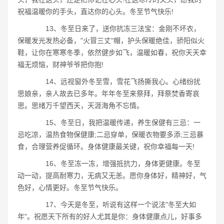
祝福温暖你的手头，直达你的心头。冬至节气快乐!
13、冬至日来了，送你抗冻三法宝：金刚不坏衣，
保暖发光发热必备，"火冒三丈"帽，护头保暖绝佳，骄阳似火
鞋，让你在寒寒冬季，依然健步如飞，温暖如春，祝你天天幸
福无烦恼，财神爷爷把你抱!
14、远视窗外冬至雪，雪花飞扬撕我心。心绪纷扰
思娘亲，亲人故去已多年。年年冬至来祭拜，拜祭焚香寄哀
思。思绪万千望西天，天涯海角不忘情。
15、冬至日，我把温暖传递，养生保健有三忌：一
忌吃凉，温热食物保健康;二忌穿单，保暖衣物要多添;三忌暴
食，合理营养促循环。身体健康最关键，祝你幸福每一天!
16、冬至冻一冻，增强抵抗力，身体更健康。冬至
动一动，提高耐寒力，无病又无恙。愿你身体好，精神好，气
色好，心情更好。冬至节气快乐。
17、今天是冬至，听说有这样一个说法"冬至大如
年"。祝愿天下所有的好人尤其是你：身体健康点儿，好事多