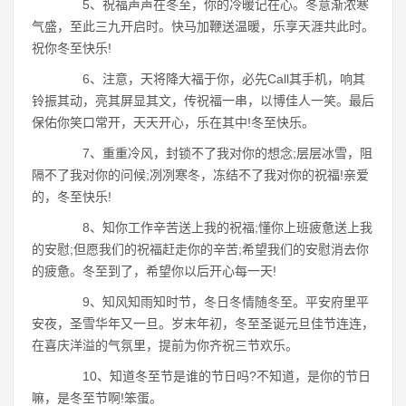
5、祝福声声在冬至，你的冷暖记在心。冬意渐浓寒
气盛，至此三九开启时。快马加鞭送温暖，乐享天涯共此时。
祝你冬至快乐!
6、注意，天将降大福于你，必先Call其手机，响其
铃振其动，亮其屏显其文，传祝福一串，以博佳人一笑。最后
保佑你笑口常开，天天开心，乐在其中!冬至快乐。
7、重重冷风，封锁不了我对你的想念;层层冰雪，阻
隔不了我对你的问候;冽冽寒冬，冻结不了我对你的祝福!亲爱
的，冬至快乐!
8、知你工作辛苦送上我的祝福;懂你上班疲惫送上我
的安慰;但愿我们的祝福赶走你的辛苦;希望我们的安慰消去你
的疲惫。冬至到了，希望你以后开心每一天!
9、知风知雨知时节，冬日冬情随冬至。平安府里平
安夜，圣雪华年又一旦。岁末年初，冬至圣诞元旦佳节连连，
在喜庆洋溢的气氛里，提前为你齐祝三节欢乐。
10、知道冬至节是谁的节日吗?不知道，是你的节日
嘛，是冬至节啊!笨蛋。