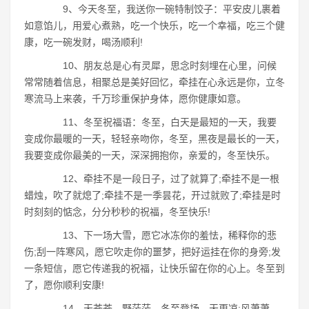
9、今天冬至，我送你一碗特制饺子：平安皮儿裹着
如意馅儿，用爱心煮熟，吃一个快乐，吃一个幸福，吃三个健
康，吃一碗发财，喝汤顺利!
10、朋友总是心有灵犀，思念时刻埋在心里，问候
常常随着信息，相聚总是美好回忆，牵挂在心永远是你，立冬
寒流马上来袭，千万珍重保护身体，愿你健康如意。
11、冬至祝福语：冬至，白天是最短的一天，我要
变成你最暖的一天，轻轻亲吻你，冬至，黑夜是最长的一天，
我要变成你最美的一天，深深拥抱你，亲爱的，冬至快乐。
12、牵挂不是一段日子，过了就算了;牵挂不是一根
蜡烛，吹了就熄了;牵挂不是一季昙花，开过就败了;牵挂是时
时刻刻的惦念，分分秒秒的祝福，冬至快乐!
13、下一场大雪，愿它冰冻你的羞怯，稀释你的悲
伤;刮一阵寒风，愿它吹走你的噩梦，把好运挂在你的身旁;发
一条短信，愿它传递我的祝福，让快乐留在你的心上。冬至到
了，愿你顺利安康!
14、天苍苍，野茫茫，冬至登场，天更凉;风萧萧，