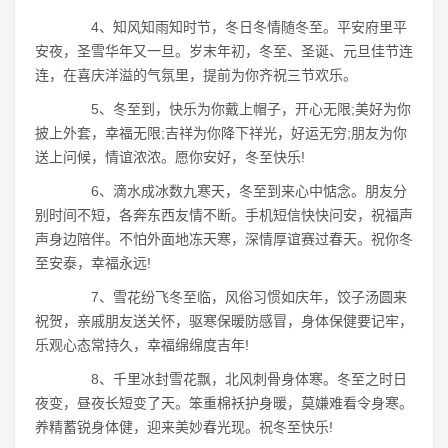
4、知风知雨知时节，冬日冬情随冬至。平安府里平
安夜，圣雪华年又一旦。岁末年初，冬至、圣诞、元旦佳节连
连，在喜庆洋溢的气氛里，提前为你齐祝三节欢乐。
5、冬至到，快乐为你戴上帽子，开心无限;美好为你
披上外套，幸福无限;吉祥为你降下祥光，好运无穷;朋友为你
送上问候，情谊浓浓。愿你安好，冬至快乐!
6、滴水成冰数九寒天，冬至到来心中惦念。朋友分
别时间不短，各奔东西友情不断。手机短信快快问安，祝福声
声身边陪伴。不怕外面地冻天寒，深情厚谊赛过春天。祝你冬
至安泰，幸福永远!
7、雪花纷飞冬至临，风俗习惯如庆年，饺子汤圆来
祝贺，亲戚朋友送关怀，驱寒保暖防感冒，身体保健要记牢，
乐观心态常持久，幸福绵绵度吉年!
8、千里冰封雪花飘，北风刺骨身体寒。冬至之时日
夜变，昼夜长短变了天。笨重棉袄护身暖，莫嫌难看令身寒。
养精蓄锐身体健，迎来美妙春光现。祝冬至快乐!