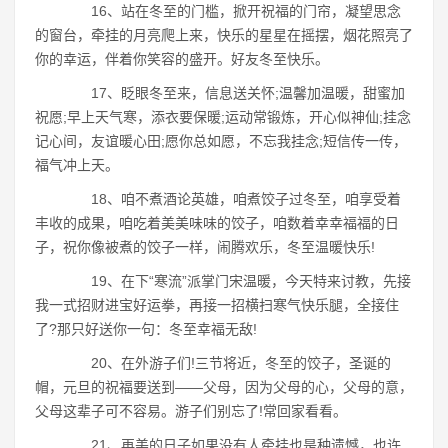
16、站在冬至的门槛，掀开祝福的门帘，凝望思念
的窗台，牵挂的月亮爬上来，快乐的星星在摇摆，烟花照亮了
你的幸运，伴着你笑容的盛开。好友冬至快乐。
17、眨眼冬至来，信息送关怀;温馨加温暖，甜蜜加
祝愿;早上天气寒，添衣要保暖;运动常锻炼，开心似神仙;挂念
记心间，友谊暖心田;愿你总如愿，不忘我挂念;短信传一传，
福气冲上天。
18、咱不煮酒论英雄，咱煮饺子过冬至，咱享受着
丰收的成果，咱吃着美美味味的饺子，咱数着幸幸福福的日
子，祝你像被煮的饺子一样，闹腾欢乐，冬至温暖快乐!
19、在下“寒流”派掌门宋温暖，今天特来讨教，先接
我一式招财进宝好运拳，再接一招横扫寒气快乐腿，全接住
了?那只好送你一句：冬至幸福无敌!
20、在外游子们!三节将近，冬至的饺子，圣诞的
帽，元旦的祝福要送到――父母，因为父母的心，父母的意，
父母这辈子可不容易。游子们别忘了!常回家看看。
21、再美的日子如果没有人牵挂也是种遗憾，也许