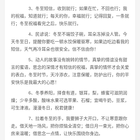
3、冬至短信，收到就行；如果在忙，不回也行；我
的祝福，知道就行；每天的你，幸福就行；记得回复，一条就
行；冬至祝福看完之后，快乐就行。
4、民谚说：冬至不端饺子碗，耳朵冻掉没人管。今
天冬至日，提醒你要吃一顿水饺保暖驱寒，如果边吃边看我的
短信，天气再冷耳朵也很安全。信不信由你！
5、动人的故事没有婉转的情节，真挚的情谊没有甜
言的蜜语，思念的深情才有短信的祝福，真挚的情怀才会关爱
的表白，冬至时节，天冷添衣，注意保暖，防护出行，你的平
安快乐是我最大的心愿！
6、冬季养阳，择食有道，银耳，梨，蜂蜜可滋阴润
燥；少辛多酸，酸味水果可选苹果、石榴；宜喝牛奶，豆浆，
可生津液。漫漫冬日，祝君健康！
7、拉着冬至的手，我要狮子大开口，不让寒意跟你
走。借天地一场风，把你烦恼全清空；借日月一束光，把你心
房来温暖；借思念一点情，让快乐围绕你身边。