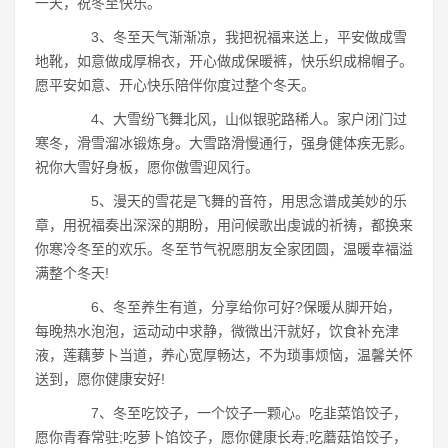
一天，祝冬至快乐。
3、冬至天气渐渐凉，我把祝福来送上，平安做成雪
地靴，如意做成厚棉衣，开心做成保暖裤，快乐织成棉帽子。
愿平安如意、开心快乐陪伴你度过整个冬天。
4、大雪纷飞舞北风，山似银驼路稀人。家户闭门过
寒冬，滑雪溜冰锻炼身。大雪路滑慢通行，强身健体疾无影。
祝你大雪好身板，愿你傲雪迎风行。
5、漫天的雪花是飞舞的音符，用思念谱成美妙的乐
章，用祝福奏出深深的期盼，用问候歌出虔诚的祈祷，都换来
你寒冷冬至的欢乐。冬至节气祝愿朋友全家团圆，温暖幸福溢
满整个冬天!
6、冬至养生有道，分享给你可好?保暖从脚开始，
每晚热水泡泡，运动动中求静，微微出汗就好，饮食补充津
液，莲藕萝卜当道，养心宽厚畅达，不为琐事烦恼，温馨关怀
送到，愿你健康安好!
7、冬至吃饺子，一个饺子一颗心。吃韭菜馅饺子，
愿你青春常驻;吃萝卜馅饺子，愿你健康长寿;吃蘑菇馅饺子，