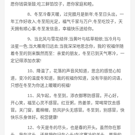
愿你钱袋渐鼓;吃三鲜馅饺子，愿你家庭和睦。
8、冬至冷春天暖，过完腊月是新年;冬至日头出，一
年工作好收入;冬至阳光足，福气千家与万户;冬至吃饺子，天
天拥有顺心事;冬至发信息，幸福快乐送给你。
9、当北风与雪花结伴;当黄叶与枯草相依;当冷月与
淡星一色;当大雁南归远去;当我深深地思念你，我的'祝福伴随
着冬至的到来飘然而至：亲爱的朋友，冬至已到天气寒冷，一
定记得添加衣裳!
10、降温了，花落的声音风知道，思念的感觉心知
道，变冷的温度冬知道，我的祝福你知道，没有华丽的词语，
只想在冬至为你送上暖暖的祝福!
11、风乍起，冬至到，添衣御寒防感冒。开心好，
开心笑，福至心灵不感冒。红豆粥，热姜茶，常喝常饮去感
冒。关门窗，戴棉帽，防风护头无感冒。冬至到，别感冒，快
快乐乐身体好。祝您健康!
12、今天是冬的尽头，也是春的开头。虽然你在那
头，我在这头，还是把你记在心头!在这寒冷的关头，愿我的