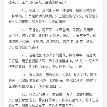
摊点儿，工作顺利点儿，金钱多赚点儿!
18、冬至节，思念别人是一种温馨，被别人思念是
一种幸福，知音是贴切的默契，知己是完美的深交，缘份是长
长久久的相聚，朋友是生生世世的牵挂!
19、天苍苍，野茫茫，冬至登场，天更凉;风萧萧，
雨飞扬，流行感冒，要提防;好朋友，记心上，天气无常，观
注健康;问候来，手机响，逗你笑笑，喜洋洋。朋友，冬至
了，愿你健康又吉祥!
20、我要收集许多许多的雪花，握在手中，融进快
乐好运，用思念狠狠挤压，用幸福慢慢揉搓，做成一个又大又
结实的雪球，冬至时扔向你，不信砸不中你，小样。
21、有人挂念，再苦的茶，也香甜;有人关怀，再冷
的天，也温暖;有爱的地方，就有阳光，有你的地方，就有我
温暖的祝福;冬至了，好好照顾自己。
22、冬至天气寒了，友谊情份深了，温情祝福暖
了，朋友挚爱热了。雪花降得厚了，你我友谊增了，冬季注重
养身了，健康身体美咋了，愿你冬至喜乐了!