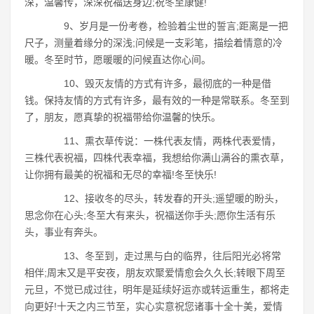
深，温馨传，深深祝福送身边;祝冬至康健!
9、岁月是一份考卷，检验着尘世的誓言;距离是一把
尺子，测量着缘分的深浅;问候是一支彩笔，描绘着情意的冷
暖。冬至时节，愿暖暖的问候直达你心间。
10、毁灭友情的方式有许多，最彻底的一种是借
钱。保持友情的方式有许多，最有效的一种是常联系。冬至到
了，朋友，愿真挚的祝福带给你温馨的快乐。
11、熏衣草传说：一株代表友情，两株代表爱情，
三株代表祝福，四株代表幸福，我想给你满山满谷的熏衣草，
让你拥有最美的祝福和无尽的幸福!冬至快乐!
12、接收冬的尽头，转发春的开头;遥望暖的盼头，
思念你在心头;冬至大有来头，祝福送你手头;愿你生活有乐
头，事业有奔头。
13、冬至到，走过黑与白的临界，往后阳光必将常
相伴;周末又是平安夜，朋友欢聚爱情愈会久久长;转眼下周至
元旦，不觉已成过往，明年是延续好运亦或转运重生，都将走
向更好!十天之内三节至，实心实意祝您诸事十全十美，爱情