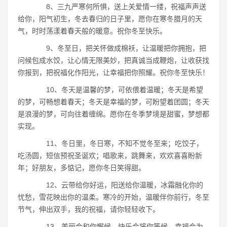
8、三九严寒何所惧，送上关爱情一缕，祝福声声送
给你，阳气初生，冬去春归的日子里，愿你在寒冬腊月的天
气，时时荡漾着春天般的暖意。祝你冬至快乐。
9、冬至日，把关怀做成棉袄，让温暖把你拥抱，把
问候包成水饺，让心情无限美妙，把真诚当成鞭炮，让收获找
你报到，把祝福化作阳光，让幸福把你照耀。祝你冬至快乐！
10、冬天是温馨的梦，可依偎着温暖；冬天是希望
的梦，可畅想着春天；冬天是幸福的梦，可盼望着团圆；冬天
是浪漫的梦，可向往着缠绵。愿你在冬季梦境是甜蜜，梦想都
实现。
11、冬日里，冬日寒，不知不觉冬至来；吃饺子，
吃汤圆，短信预祝圣诞欢；唱歌来，跳舞来，欢欢喜喜盼新
年；好朋友，多惦记，愿你冬日笑得甜。
12、云带给你好运，阳送给你温暖，冰霜融化你的
忧愁，雪花映出你的温柔。寒冷的开始，温暖伴你前行，冬至
节气，伸出双手，我的祝福，请你轻轻收下。
13、美丽会和你懈候，快乐会将你等候，幸福会为