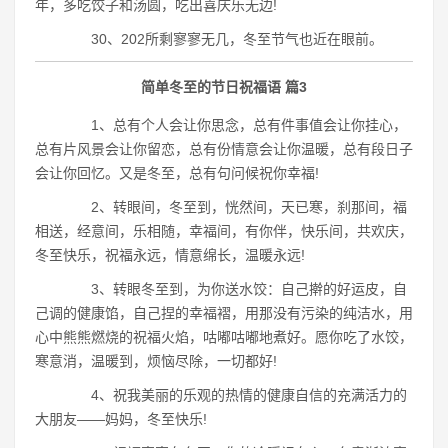
年，多吃饺子和汤圆，吃出喜庆乐无边!
30、202所剩寥寥无几，冬至节气也近在眼前。
简单冬至的节日祝福语 篇3
1、总有个人会让你思念，总有件事值会让你挂心，
总有片风景会让你留恋，总有份情意会让你温暖，总有段日子
会让你回忆。又是冬至，总有句问候祝你幸福!
2、转眼间，冬至到，恍然间，天已寒，刹那间，福
相送，经意间，乐相随，幸福间，有你伴，快乐间，共欢庆，
冬至快乐，祝福永远，情意绵长，温暖永远!
3、转眼冬至到，为你送水饺：自己擀的好运皮，自
己调的健康馅，自己捏的幸福褶，用那没有污染的纯洁水，用
心中熊熊燃烧的祝福火焰，咕嘟咕嘟地煮好。愿你吃了水饺，
寒意消，温暖到，烦恼尽除，一切都好!
4、祝我美丽的乐观的热情的健康自信的充满活力的
大朋友――妈妈，冬至快乐!