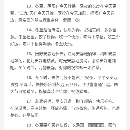
13、冬至，阴阳在今天转换，昼夜的长度在今天更
替，“三九”天在今天开始，寒冷在今天加剧，问候在今天送
达：愿亲爱的朋友保重身体，健康一冬!
14、冬至短信传递，快乐为你。祝福其间，多多留
意。冬至福至，饺子送你。吃一个快乐，吃两个幸福，吃三个
好运，吃四个记得喝汤。冬至快乐。
15、田野安静地休养，江河安静地徜徉，树叶安静
地飘荡，花儿安静地枯黄，时光安静地流淌，思绪安静地翱
翔。冬至时节，万物虽静，对你的祝福却一如往常。
16、冬至时，短信问候不能迟;平安夜，平平安安万
事捷;圣诞节，快快乐乐到永远;元旦日，欣欣喜喜通年运。四
大节日接踵至，祝福套装全给你，祝你幸福。
17、装满好运，平安开道。抛弃烦恼，快乐拥抱。
存储温暖，寒冷赶跑。释放心情，与你微笑。传递短信，也很
美妙。冬至快乐。
18、冬至要吃营养快餐：吃汤圆，团团圆圆，阳气