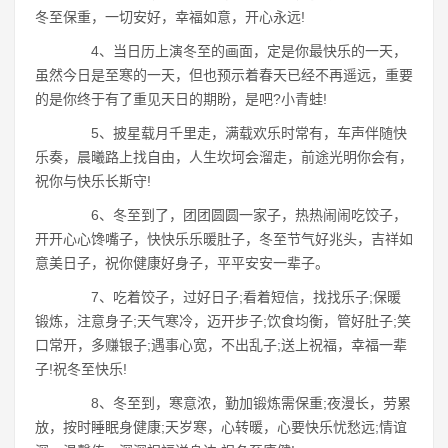
冬至保重，一切安好，幸福如意，开心永远!
4、当日历上演冬至的画面，定是你最快乐的一天，
虽然今日是至寒的一天，但也预示着春天已经不再遥远，重要
的是你终于有了重见天日的期盼，是吧?小青蛙!
5、披星载月千里走，满载欢乐时常有，车声伴随快
乐奏，晨曦路上找自由，人生坎坷会溜走，前途光明你会有，
祝你与快乐长斯守!
6、冬至到了，团团圆圆一家子，热热闹闹吃饺子，
开开心心馋嘴子，快快乐乐暖肚子，冬至节气好兆头，吉祥如
意美日子，祝你健康好身子，平平安安一辈子。
7、吃着饺子，过好日子;看着短信，找找乐子;保暖
锻炼，注意身子;天气寒冷，迈开步子;饮食均衡，管好肚子;笑
口常开，多赚银子;遇事心宽，不出乱子;送上祝福，幸福一辈
子!祝冬至快乐!
8、冬至到，寒意浓，勤加锻炼需保重;夜漫长，劳累
放，按时睡眠身健康;天岁寒，心转暖，心要快乐忧愁远;情谊