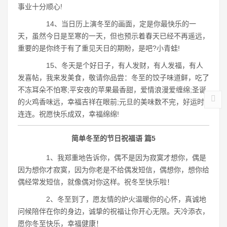
事业十分顺心!
14、当日历上演冬至的画面，定是你最快乐的一
天，虽然今日是至寒的一天，但也预示着春天已经不再遥远，
重要的是你终于有了重见天日的期盼，是吧?小青蛙!
15、冬天是个好日子，有人发财，有人发福，有人
发喜帖，我来发美食，敬请你品尝：冬至的饺子味道鲜，吃了
不冻耳朵不怕寒;平安夜的苹果最香甜，爱情浪漫爱缠绵;圣诞
的火鸡香味远，幸福吉祥在眼前;元旦的美味数不完，好运时
连连。祝愿快乐成双，幸福绵绵!
简单冬至的节日祝福语 篇5
1、我郑重地告诉你，偶不是因为寂寞才想你，偶是
因为想你才寂寞，因为你老是不给偶发短信，偶想你，想你给
偶经常发短信，就像偶对你这样。祝冬至快乐啦！
2、冬至到了，愿友情的炉火温暖你的心怀，真诚地
问候陪伴在你的身边，诚挚的祝福让你开心无限。天冷添衣，
愿你冬至快乐，幸福健康！