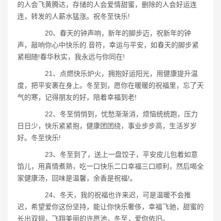
的人会飞黄腾达，存储的人会爱情甜蜜，删除的人会好运连
连，转发的人薪水猛涨。祝冬至快乐!
20、春天的钟声响，新年的脚步迈，祝新年的钟
声，敲响你心中快乐的.音符，幸运与平安，如春天的脚步紧
紧相随!春华秋实，我永远与你同在!
21、点燃快乐炉火，拥抱好运阳光，用健康提升温
度，把平安裹在身上。冬至到，愿你在暖暖的祝福里，忘了天
气的寒，记得朋友的好，陪着幸福到老!
22、冬至悄悄到，忧愁渐渐消，烦恼统统跑，压力
日日少，快乐紧紧抱，健康团团绕，事业步步高，生活岁岁
好。冬至快乐!
23、冬至到了，送上一盘饺子，平安皮儿包着如意
馅儿，用真情煮熟，吃一口快乐二口幸福三口顺利，然后喝全
家健康汤，回味是温馨，余香是祝福!。
24、冬天，我的祝福也许来迟，可是温暖不会推
迟，希望爱你这份坚持，能让你快乐奢侈，幸福飞驰，甜蜜的
长出双翅，飞翔美丽的许愿池，冬至，爱你依旧。