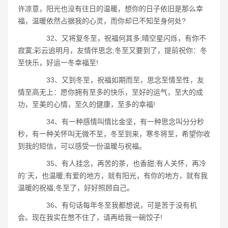
许凉意，阳光也没有往日的温暖，想你的日子依旧是那么幸
福，温暖依然占据我的心灵，而你却已不知至身何处?
32、又将复冬至，祝福何其多;晴空星闪烁，有你不
寂寞;彩云追明月，友情伴思念;冬至又要到了，提前祝你：冬
至快乐，好运一冬幸福至!
33、又到冬至，祝福如期而至，思念至情至性，友
情至高无上：愿你拥有至多的快乐，至好的运气，至大的成
功，至美的心情，至久的健康，至多的幸福!
34、有一种感情叫情比金坚，有一种思念叫分分秒
秒，有一种关怀叫无微不至，冬至到来，寒冬将至，希望你收
到我的短信，可以感受一份温暖与祝福。
35、有人挂念，再苦的茶，也香甜;有人关怀，再冷
的`天，也温暖;有爱的地方，就有阳光，有你的地方，就有我
温暖的祝福;冬至了，好好照顾自己。
36、有句话每年冬至我都想说，可是苦于没有机
会。现在我实在憋不住了，请再给我一碗饺子!