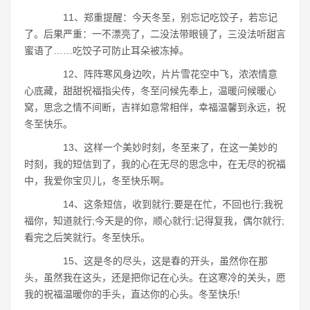
11、郑重提醒：今天冬至，别忘记吃饺子，若忘记
了。后果严重：一不漂亮了，二没法带眼镜了，三没法听甜言
蜜语了……吃饺子可防止耳朵被冻掉。
12、阵阵寒风身边吹，片片雪花空中飞，浓浓情意
心底藏，甜甜祝福指尖传，冬至问候先奉上，温暖问候暖心
窝，思念之情不间断，吉祥如意常相伴，幸福温馨到永远，祝
冬至快乐。
13、这样一个美妙时刻，冬至来了，在这一美妙的
时刻，我的短信到了，我的心在无尽的思念中，在无尽的祝福
中，我爱你宝贝儿，冬至快乐啊。
14、这条短信，收到就行;要是在忙，不回也行;我祝
福你，知道就行;今天是的你，顺心就行;记得复我，偶尔就行;
看完之后笑就行。冬至快乐。
15、这是冬的尽头，这是春的开头，虽然你在那
头，虽然我在这头，还是把你记在心头。在这寒冷的关头，愿
我的祝福温暖你的手头，直达你的心头。冬至快乐!