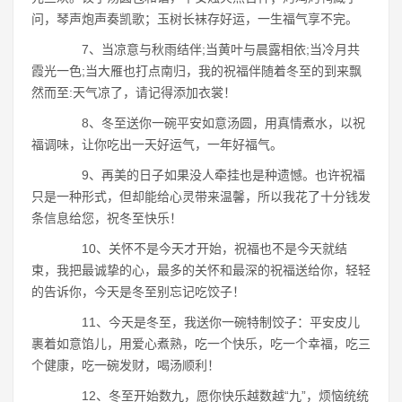
问，琴声炮声奏凯歌；玉树长袜存好运，一生福气享不完。
7、当凉意与秋雨结伴;当黄叶与晨露相依;当冷月共
霞光一色;当大雁也打点南归，我的祝福伴随着冬至的到来飘
然而至:天气凉了，请记得添加衣裳！
8、冬至送你一碗平安如意汤圆，用真情煮水，以祝
福调味，让你吃出一天好运气，一年好福气。
9、再美的日子如果没人牵挂也是种遗憾。也许祝福
只是一种形式，但却能给心灵带来温馨，所以我花了十分钱发
条信息给您，祝冬至快乐！
10、关怀不是今天才开始，祝福也不是今天就结
束，我把最诚挚的心，最多的关怀和最深的祝福送给你，轻轻
的告诉你，今天是冬至别忘记吃饺子！
11、今天是冬至，我送你一碗特制饺子：平安皮儿
裹着如意馅儿，用爱心煮熟，吃一个快乐，吃一个幸福，吃三
个健康，吃一碗发财，喝汤顺利！
12、冬至开始数九，愿你快乐越数越“九”，烦恼统统