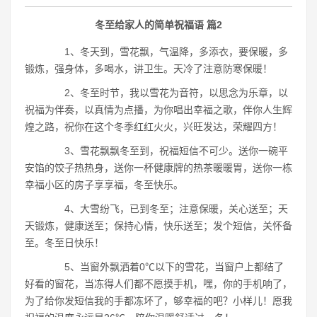
冬至给家人的简单祝福语 篇2
1、冬天到，雪花飘，气温降，多添衣，要保暖，多
锻炼，强身体，多喝水，讲卫生。天冷了注意防寒保暖！
2、冬至时节，我以雪花为音符，以思念为乐章，以
祝福为伴奏，以真情为点播，为你唱出幸福之歌，伴你人生辉
煌之路，祝你在这个冬季红红火火，兴旺发达，荣耀四方！
3、雪花飘飘冬至到，祝福短信不可少。送你一碗平
安馅的饺子热热身，送你一杯健康牌的热茶暖暖胃，送你一栋
幸福小区的房子享享福，冬至快乐。
4、大雪纷飞，已到冬至；注意保暖，关心送至；天
天锻炼，健康送至；保持心情，快乐送至；发个短信，关怀备
至。冬至日快乐！
5、当窗外飘洒着0℃以下的雪花，当窗户上都结了
好看的窗花，当冻得人们都不愿摸手机，嘿，你的手机响了，
为了给你发短信我的手都冻坏了，够幸福的吧？小样儿！愿我