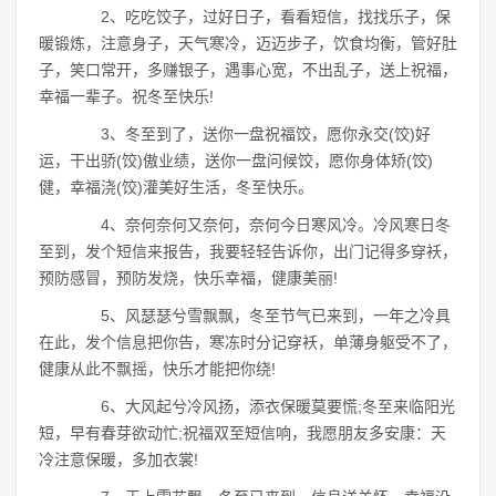
2、吃吃饺子，过好日子，看看短信，找找乐子，保
暖锻炼，注意身子，天气寒冷，迈迈步子，饮食均衡，管好肚
子，笑口常开，多赚银子，遇事心宽，不出乱子，送上祝福，
幸福一辈子。祝冬至快乐!
3、冬至到了，送你一盘祝福饺，愿你永交(饺)好
运，干出骄(饺)傲业绩，送你一盘问候饺，愿你身体矫(饺)
健，幸福浇(饺)灌美好生活，冬至快乐。
4、奈何奈何又奈何，奈何今日寒风冷。冷风寒日冬
至到，发个短信来报告，我要轻轻告诉你，出门记得多穿袄，
预防感冒，预防发烧，快乐幸福，健康美丽!
5、风瑟瑟兮雪飘飘，冬至节气已来到，一年之冷具
在此，发个信息把你告，寒冻时分记穿袄，单薄身躯受不了，
健康从此不飘摇，快乐才能把你绕!
6、大风起兮冷风扬，添衣保暖莫要慌;冬至来临阳光
短，早有春芽欲动忙;祝福双至短信响，我愿朋友多安康：天
冷注意保暖，多加衣裳!