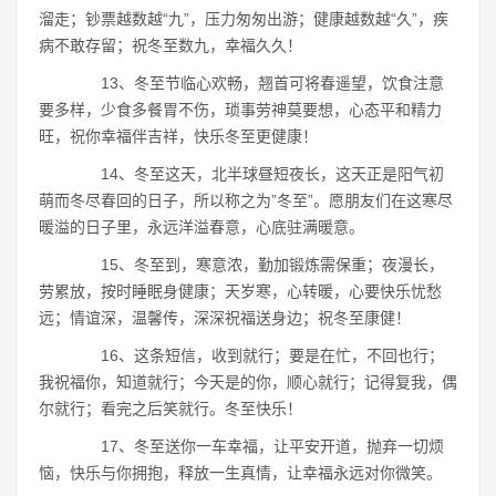
溜走；钞票越数越“九”，压力匆匆出游；健康越数越“久”，疾
病不敢存留；祝冬至数九，幸福久久！
13、冬至节临心欢畅，翘首可将春遥望，饮食注意
要多样，少食多餐胃不伤，琐事劳神莫要想，心态平和精力
旺，祝你幸福伴吉祥，快乐冬至更健康！
14、冬至这天，北半球昼短夜长，这天正是阳气初
萌而冬尽春回的日子，所以称之为”冬至”。愿朋友们在这寒尽
暖溢的日子里，永远洋溢春意，心底驻满暖意。
15、冬至到，寒意浓，勤加锻炼需保重；夜漫长，
劳累放，按时睡眠身健康；天岁寒，心转暖，心要快乐忧愁
远；情谊深，温馨传，深深祝福送身边；祝冬至康健！
16、这条短信，收到就行；要是在忙，不回也行；
我祝福你，知道就行；今天是的你，顺心就行；记得复我，偶
尔就行；看完之后笑就行。冬至快乐！
17、冬至送你一车幸福，让平安开道，抛弃一切烦
恼，快乐与你拥抱，释放一生真情，让幸福永远对你微笑。