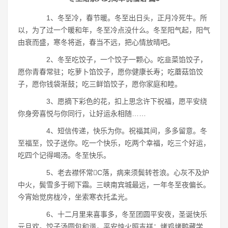
1、冬至冷，春节暖。冬至出日头，正月冷死牛。所
以，为了过一个暖和年，冬至冷点没什么。冬至阳气起，阳气
由衰而盛，寒冬将逝，春当不远，把心情放晴吧。
2、冬至吃饺子，一个饺子一颗心。吃韭菜馅饺子，
愿你青春常驻；吃萝卜馅饺子，愿你健康长寿；吃蘑菇馅饺
子，愿你钱袋渐鼓；吃三鲜馅饺子，愿你家庭和睦。
3、愿摘下彩色的花，扣上思念许下祝福，愿平安绕
你身旁喜悦与你同行，让好运永相随……
4、短信传递，快乐为你。祝福其间，多多留意。冬
至福至，饺子送你。吃一个快乐，吃两个幸福，吃三个好运，
吃四个记得喝汤。冬至快乐。
5、老去襟怀常C落，病来须鬓转苍浪。心灰不及炉
中火，鬓雪多于砌下霜。三峡南宾城最远，一年冬至夜偏长。
今宵始觉房栊冷，坐索寒衣托孟光。
6、十二月里来喜事多，冬至团圆平安夜，圣诞快乐
元旦欢。饺子汤圆包和谐，平安烛火照吉祥；烤鸡烤鸭藏学