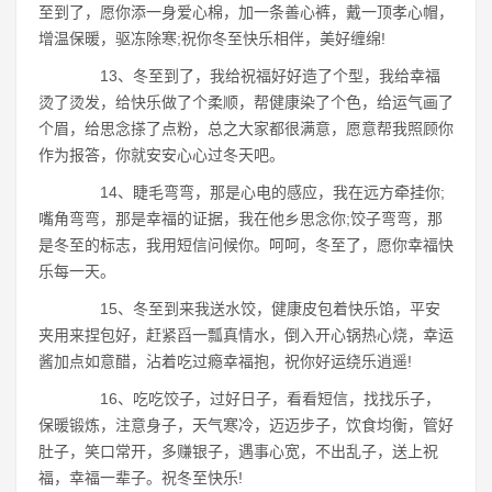
至到了，愿你添一身爱心棉，加一条善心裤，戴一顶孝心帽，
增温保暖，驱冻除寒;祝你冬至快乐相伴，美好缠绵!
13、冬至到了，我给祝福好好造了个型，我给幸福
烫了烫发，给快乐做了个柔顺，帮健康染了个色，给运气画了
个眉，给思念搽了点粉，总之大家都很满意，愿意帮我照顾你
作为报答，你就安安心心过冬天吧。
14、睫毛弯弯，那是心电的感应，我在远方牵挂你;
嘴角弯弯，那是幸福的证据，我在他乡思念你;饺子弯弯，那
是冬至的标志，我用短信问候你。呵呵，冬至了，愿你幸福快
乐每一天。
15、冬至到来我送水饺，健康皮包着快乐馅，平安
夹用来捏包好，赶紧舀一瓢真情水，倒入开心锅热心烧，幸运
酱加点如意醋，沾着吃过瘾幸福抱，祝你好运绕乐逍遥!
16、吃吃饺子，过好日子，看看短信，找找乐子，
保暖锻炼，注意身子，天气寒冷，迈迈步子，饮食均衡，管好
肚子，笑口常开，多赚银子，遇事心宽，不出乱子，送上祝
福，幸福一辈子。祝冬至快乐!