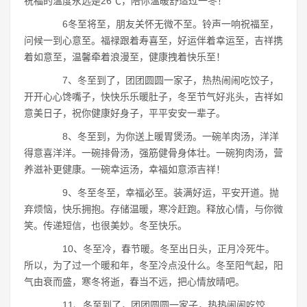
祝福的温度永远是26℃，陪你温暖舒适过一冬！
6冬至将至，朋友关怀无微不至。铃声一响祝福至，
问候一到心意至。福禄跟着寿喜至，好运伴着幸运至，吉祥携
着如意至，温馨牵着浪漫至，健康拽着快乐至！
7、冬至到了，团团圆圆一家子，热热闹闹吃饺子，
开开心心馋嘴子，快快乐乐暖肚子，冬至节气好兆头，吉祥如
意美日子，祝你健康好身子，平平安安一辈子。
8、冬至到，为你送上暖胃煲汤。一碗羊肉汤，洋洋
得意喜洋洋。一碗排骨汤，强筋健骨身体壮。一碗狗肉汤，营
养滋补更健康。一碗幸运汤，幸福如意添吉祥！
9、冬至冬至，幸福必至。装满好运，平安开道。抛
弃烦恼，快乐拥抱。存储温暖，寒冷赶跑。释放心情，与你微
笑。传递短信，也很美妙。冬至快乐。
10、冬至冷，春节暖。冬至出日头，正月冷死牛。
所以，为了过一个暖和年，冬至冷点没什么。冬至阳气起，阳
气由衰而盛，寒冬将逝，春当不远，把心情放晴吧。
11、冬至到了，团团圆圆一家子，热热闹闹吃饺