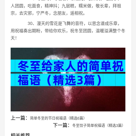
人团圆，吃面食，精神抖；九层糕，糯米做，敬长辈，拜祖
宗，去灾邪，宁严冬，念朋友，遥相祝。
30、漫天的雪花是飞舞的音符，以思念谱成乐章，
用祝福奏出期盼，带给你欢乐，祝冬至团圆，温暖溢满整个冬
天！
上一篇：
简单冬至的节日祝福语（精选6篇）
下一篇：
冬至饺子简单祝福语（精选3篇）
相关推荐