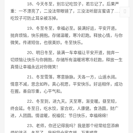
18、今天冬至，别忘记吃饺子，若忘记了。后果严
重：一不漂亮了，二没法带眼镜了，三没法听甜言蜜语了……
吃饺子可防止耳朵被冻掉。
19、冬至冬至，幸福必至。装满好运，平安开道。
抛弃烦恼，快乐拥抱。存储温暖，寒冷赶跑。释放心情，与你
微笑。传递短信，也很美妙。冬至快乐。
20、明日冬至，装满一车幸福让平安开道，抛弃一
切烦恼让快乐与你拥抱，存储所有温暖将寒冷赶跑，释放一生
真情让幸福永远对你微笑！
21、冬至雪落，寒意脉脉。天各一方，山遥水阔。
情意不减，思念如昨。真心祝愿，平安快乐。好运相伴，成功
在握。善自珍重，心平气和。
22、冬至到，进九天。天至寒，渐变暖。昼至短，
终会延。冬至日，吃水饺，家合欢，人康健。食汤圆，财广
进，人团圆。情谊暖，祝福侃：节日快乐，幸福绵绵！
23、老师，你还记得我吗？我是那个经常给您添麻
烦的孩子。冬至了，我祝您全家幸福，万事顺意。