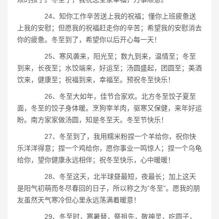
24、知你工作辛苦送上我的祝福；懂你上班疲惫送
上我的安慰；但愿我的祝福赶走你的辛苦；希望我的安慰消去
你的疲惫。冬至到了，希望你以后开心每一天！
25、寒风袭来，阳光至；数九到来，温情至；冬至
到来，长夜至；水饺端来，好运至；汤圆盛起，团圆至；美酒
饮来，健康至；祝福到来，幸福至。预祝冬至快乐！
26、冬至大如年，佳节合家欢。北方冬至饺子夏至
面，冬至的饺子身体暖。烹狗宰羊肉，驱寒又保健，来年好运
盼。南方家家做汤圆，知是冬至天。冬至节快乐！
27、冬至到了，我用糯米粉捏一个羊给你，祝你快
乐洋洋得意；捏一个鸡给你，愿你事业一鸣惊人；捏一个乌龟
给你，望你健康永远相伴；祝冬至快乐，心中暖暖！
28、冬至这天，北半球昼最短，夜最长；加上这天
是阳气初萌而冬尽春回的日子，所以称之为”冬至”。愿我的朋
友虽然天气寒冷但心里永远荡满着暖意！
29、冬至时，寒暑替，祭祖先，敬神灵，吃圆子，