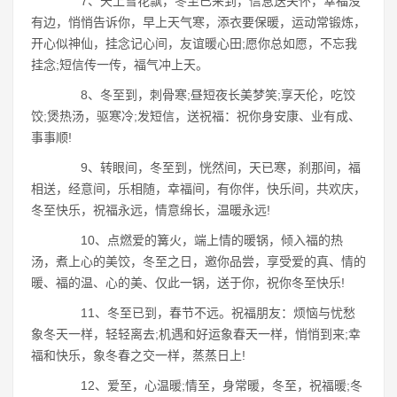
7、天上雪花飘，冬至已来到，信息送关怀，幸福没
有边，悄悄告诉你，早上天气寒，添衣要保暖，运动常锻炼，
开心似神仙，挂念记心间，友谊暖心田;愿你总如愿，不忘我
挂念;短信传一传，福气冲上天。
8、冬至到，刺骨寒;昼短夜长美梦笑;享天伦，吃饺
饺;煲热汤，驱寒冷;发短信，送祝福：祝你身安康、业有成、
事事顺!
9、转眼间，冬至到，恍然间，天已寒，刹那间，福
相送，经意间，乐相随，幸福间，有你伴，快乐间，共欢庆，
冬至快乐，祝福永远，情意绵长，温暖永远!
10、点燃爱的篝火，端上情的暖锅，倾入福的热
汤，煮上心的美饺，冬至之日，邀你品尝，享受爱的真、情的
暖、福的温、心的美、仅此一锅，送于你，祝你冬至快乐!
11、冬至已到，春节不远。祝福朋友：烦恼与忧愁
象冬天一样，轻轻离去;机遇和好运象春天一样，悄悄到来;幸
福和快乐，象冬春之交一样，蒸蒸日上!
12、爱至，心温暖;情至，身常暖，冬至，祝福暖;冬