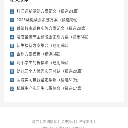
辞旧迎新活动方案范文（精选24篇）
1
2025圣诞酒会策划方案（精选3篇）
2
跳绳校本课程实施方案范文（精选29篇）
3
酒店圣诞节主题晚会策划方案（通用6篇）
4
新生接待方案集合（通用9篇）
5
企划方案模板（精选6篇）
6
对小学生的祝福语（通用6篇）
7
幼儿园个人优秀实习总结（精选28篇）
8
医院实习自我鉴定集锦（精选31篇）
9
机械生产实习生心得体会（精选17篇）
10
首页
丨
新闻动态
丨
关于我们
丨
汽车资讯
丨