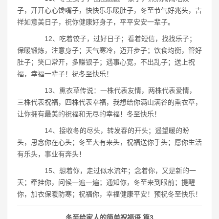
子，开开心心馋嘴子，快快乐乐暖肚子，冬至节气好兆头，吉
祥如意美日子，祝你健康好身子，平平安安一辈子。
12、吃着饺子，过好日子；看着短信，找找乐子；
保暖锻炼，注意身子；天气寒冷，迈开步子；饮食均衡，管好
肚子；笑口常开，多赚银子；遇事心宽，不出乱子；送上祝
福，幸福一辈子！祝冬至快乐！
13、熏衣草传说：一株代表友情，两株代表爱情，
三株代表祝福，四株代表幸福，我想给你满山满谷的熏衣草，
让你拥有最美的祝福和无尽的幸福！冬至快乐！
14、接收冬的尽头，转发春的开头；遥望暖的盼
头，思念你在心头；冬至大有来头，祝福送你手头；愿你生活
有乐头，事业有奔头！
15、想着你，走过似水流年；念着你，又是新的一
天；牵挂你，问候一遍一遍；通知你，冬至来到眼前；提醒
你，加衣保暖防寒；祝福你，幸福健康平安！预祝冬至快乐！
冬至给家人的简单祝福语 篇3